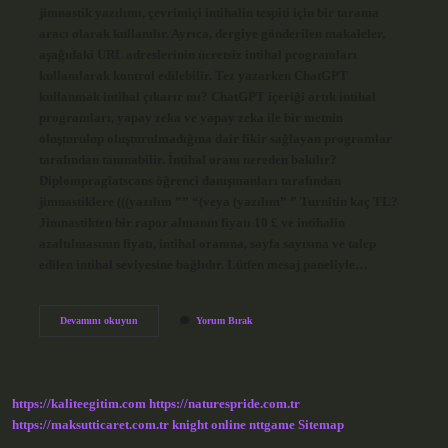
jimnastik yazılımı, çevrimiçi intihalin tespiti için bir tarama
aracı olarak kullanılır. Ayrıca, dergiye gönderilen makaleler,
aşağıdaki URL adreslerinin ücretsiz intihal programları
kullanılarak kontrol edilebilir. Tez yazarken ChatGPT
kullanmak intihal çıkarır mı? ChatGPT içeriği artık intihal
programları, yapay zeka ve yapay zeka ile bir metnin
oluşturulup oluşturulmadığına dair fikir sağlayan programlar
tarafından tanınabilir. İntihal oranı nereden bakılır?
Diplompragiatscans öğrenci danışmanları tarafından
jimnastiklere (((yazılım ”” “(veya (yazılım” ” Turnitin kaç TL?
Jimnastikten bir rapor almanın fiyatı 10 £ ve intihalin
azaltılmasının fiyatı, intihal oranına, sayfa sayısına ve talep
edilen intihal seviyesine bağlıdır. Lütfen mesaj paneliyle…
İNtihal
Devamını okuyun
Yorum Bırak
Nasıl
Kontrol
Edilir
https://kaliteegitim.com
https://naturespride.com.tr
https://maksutticaret.com.tr
knight online
nttgame
Sitemap