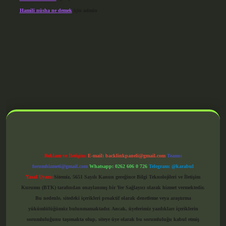
Hamili nüsha ne demek
için
admin
grandoperabet giriş
Reklam ve İletişim:
E-mail:
backlinkpaneli@gmail.com
Teams:
forumhizmeti@gmail.com
Whatsapp: 0262 606 0 726
Telegram: @karabul
Yasal Uyarı:
Sitemiz, 5651 Sayılı Kanun gereğince Bilgi Teknolojileri ve İletişim
Kurumu (BTK) tarafından onaylanmış bir Yer Sağlayıcı olarak hizmet vermektedir.
Bu nedenle, sitedeki içerikleri proaktif olarak denetleme veya araştırma
yükümlülüğümüz bulunmamaktadır. Ancak, üyelerimiz yazdıkları içeriklerin
sorumluluğunu taşımakta olup, siteye üye olarak bu sorumluluğu kabul etmiş