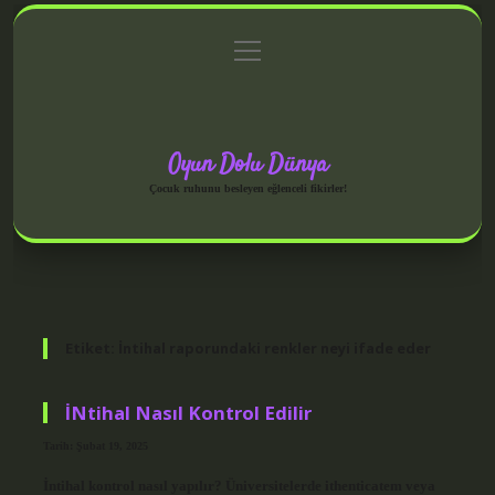
menüyü
Anasayfa
Gizlilik Politikası
Yasal Uyarı
aç
Hakkımızda
Oyun Dolu Dünya
Çocuk ruhunu besleyen eğlenceli fikirler!
Etiket:
İntihal raporundaki renkler neyi ifade eder
İNtihal Nasıl Kontrol Edilir
Tarih: Şubat 19, 2025
İntihal kontrol nasıl yapılır? Üniversitelerde ithenticatem veya