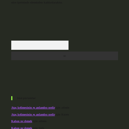
süre içerisinde sitemizden kaldırılacaktır.
Arama
Son yorumlar
Ataç kelimesinin eş anlamlısı nedir
için
admin
Ataç kelimesinin eş anlamlısı nedir
için
Kuzey
Kalsın ne demek
için
admin
Kalsın ne demek
için
Şule