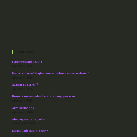
Sidebar
Son Yazılar
Felsefede bilme nedir ?
Ağustos 6, 2026
Kur’an-ı Kerim’i baştan sona ezberlemiş kişiye ne denir ?
Ağustos 6, 2026
Azarsın ne demek ?
Ağustos 5, 2026
Burun kanaması olan kazazede hangi pozisyon ?
Ağustos 4, 2026
Argo kelime ne ?
Ağustos 4, 2026
Alüminyum ne ile parlar ?
Temmuz 30, 2026
Kısaca kalibrasyon nedir ?
Temmuz 27, 2026