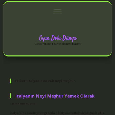
menüyü
Anasayfa
Gizlilik Politikası
Yasal Uyarı
aç
Hakkımızda
Oyun Dolu Dünya
Çocuk ruhunu besleyen eğlenceli fikirler!
Etiket:
İtalyanın en çok neyi meşhur
Italyanın Neyi Meşhur Yemek Olarak
Tarih: Kasım 23, 2024
İtalya’nın en ünlü yemeği nedir? İtalyan mutfağı dendiğinde akla