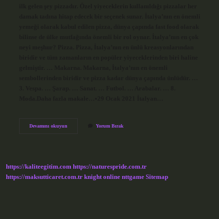
ilk gelen şey pizzadır. Özel yiyeceklerin kullanıldığı pizzalar her
damak tadına hitap edecek bir seçenek sunar. İtalya’nın en önemli
yemeği olarak kabul edilen pizza, dünya çapında fast food olarak
bilinse de ülke mutfağında önemli bir rol oynar. İtalya’nın en çok
neyi meşhur? Pizza. Pizza, İtalya’nın en ünlü kreasyonlarından
biridir ve tüm zamanların en popüler yiyeceklerinden biri haline
gelmiştir. … Makarna. Makarna, İtalya’nın en önemli
sembollerinden biridir ve pizza kadar dünya çapında ünlüdür. …
3. Vespa. … Şarap. … Sanat. … Futbol. … Arabalar. … 8.
Moda.Daha fazla makale…•29 Ocak 2021 İtalyan…
Italyanın
Devamını okuyun
Yorum Bırak
Neyi
Meşhur
Yemek
Olarak
https://kaliteegitim.com
https://naturespride.com.tr
https://maksutticaret.com.tr
knight online
nttgame
Sitemap