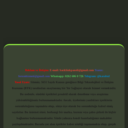
grandoperabet giriş
Reklam ve İletişim:
E-mail:
backlinkpaneli@gmail.com
Teams:
forumhizmeti@gmail.com
Whatsapp: 0262 606 0 726
Telegram: @karabul
Yasal Uyarı:
Sitemiz, 5651 Sayılı Kanun gereğince Bilgi Teknolojileri ve İletişim
Kurumu (BTK) tarafından onaylanmış bir Yer Sağlayıcı olarak hizmet vermektedir.
Bu nedenle, sitedeki içerikleri proaktif olarak denetleme veya araştırma
yükümlülüğümüz bulunmamaktadır. Ancak, üyelerimiz yazdıkları içeriklerin
sorumluluğunu taşımakta olup, siteye üye olarak bu sorumluluğu kabul etmiş
sayılırlar. Bu internet sitesi, herhangi bir marka, kurum veya şahıs şirketi ile hiçbir
bağlantısı bulunmamaktadır. Sitede yalnızca kendi hazırladığımız makaleler
paylaşılmaktadır. Burada yer alan içerikler haber niteliği taşımamakta olup, gerçek