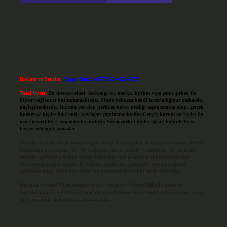
Reklam ve İletişim:
Skype: live:.cid.575569c608265c69
Yasal Uyarı:
Bu internet sitesi, herhangi bir marka, kurum veya şahıs şirketi ile
hiçbir bağlantısı bulunmamaktadır. Sitede yalnızca kendi hazırladığımız makaleler
paylaşılmaktadır. Burada yer alan içerikler haber niteliği taşımamakta olup, gerçek
kurum ve kişiler hakkında paylaşım yapılmamaktadır. Gerçek kurum ve kişiler ile
isim benzerlikleri tamamen tesadüfidir. Sitemizdeki bilgiler taslak halindedir ve
tavsiye niteliği taşımazlar.
Sitemiz, 5651 Sayılı Kanun gereğince Bilgi Teknolojileri ve İletişim Kurumu (BTK)
tarafından onaylanmış bir Yer Sağlayıcı olarak hizmet vermektedir. Bu nedenle,
sitedeki içerikleri proaktif olarak denetleme veya araştırma yükümlülüğümüz
bulunmamaktadır. Ancak, üyelerimiz yazdıkları içeriklerin sorumluluğunu
taşımakta olup, siteye üye olarak bu sorumluluğu kabul etmiş sayılırlar.
Hukuka ve yasal düzenlemelere aykırı olduğunu düşündüğünüz içerikleri,
backlinkpanelicomtr@gmail.com
adresine bildirmeniz halinde, ilgili içerikler yasal
süre içerisinde sitemizden kaldırılacaktır.