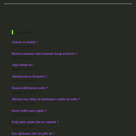
Sidebar
Son Yazılar
Azarsın ne demek ?
Ağustos 5, 2026
Burun kanaması olan kazazede hangi pozisyon ?
Ağustos 4, 2026
Argo kelime ne ?
Ağustos 4, 2026
Alüminyum ne ile parlar ?
Temmuz 30, 2026
Kısaca kalibrasyon nedir ?
Temmuz 27, 2026
Mevlana’nın ölüm yıl dönümüne verilen ad nedir ?
Temmuz 25, 2026
Knorr köfte nasıl yapılır ?
Temmuz 25, 2026
Kalp gözü açmak için ne yapmalı ?
Temmuz 23, 2026
Kas ağrılarına yün iyi gelir mi ?