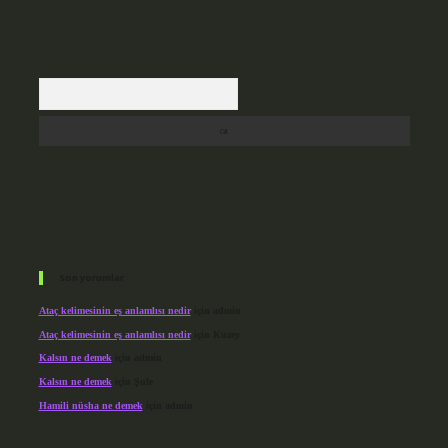
Arama
Son yorumlar
Ataç kelimesinin eş anlamlısı nedir
için
admin
Ataç kelimesinin eş anlamlısı nedir
için
Kuzey
Kalsın ne demek
için
admin
Kalsın ne demek
için
Şule
Hamili nüsha ne demek
için
admin