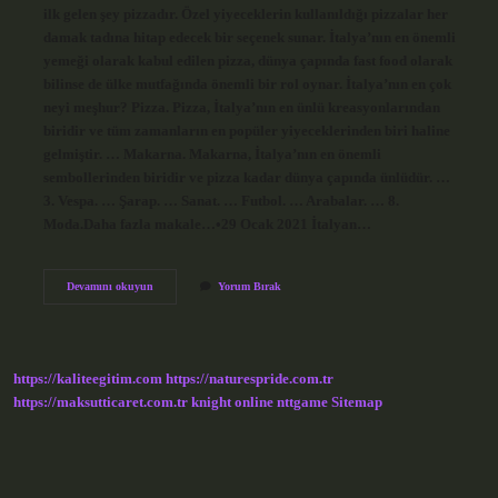
ilk gelen şey pizzadır. Özel yiyeceklerin kullanıldığı pizzalar her
damak tadına hitap edecek bir seçenek sunar. İtalya’nın en önemli
yemeği olarak kabul edilen pizza, dünya çapında fast food olarak
bilinse de ülke mutfağında önemli bir rol oynar. İtalya’nın en çok
neyi meşhur? Pizza. Pizza, İtalya’nın en ünlü kreasyonlarından
biridir ve tüm zamanların en popüler yiyeceklerinden biri haline
gelmiştir. … Makarna. Makarna, İtalya’nın en önemli
sembollerinden biridir ve pizza kadar dünya çapında ünlüdür. …
3. Vespa. … Şarap. … Sanat. … Futbol. … Arabalar. … 8.
Moda.Daha fazla makale…•29 Ocak 2021 İtalyan…
Italyanın
Devamını okuyun
Yorum Bırak
Neyi
Meşhur
Yemek
Olarak
https://kaliteegitim.com
https://naturespride.com.tr
https://maksutticaret.com.tr
knight online
nttgame
Sitemap