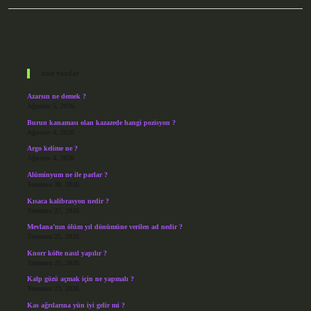
Sidebar
Son Yazılar
Azarsın ne demek ?
Ağustos 5, 2026
Burun kanaması olan kazazede hangi pozisyon ?
Ağustos 4, 2026
Argo kelime ne ?
Ağustos 4, 2026
Alüminyum ne ile parlar ?
Temmuz 30, 2026
Kısaca kalibrasyon nedir ?
Temmuz 27, 2026
Mevlana’nın ölüm yıl dönümüne verilen ad nedir ?
Temmuz 25, 2026
Knorr köfte nasıl yapılır ?
Temmuz 25, 2026
Kalp gözü açmak için ne yapmalı ?
Temmuz 23, 2026
Kas ağrılarına yün iyi gelir mi ?