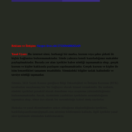
Reklam ve İletişim:
Skype: live:.cid.575569c608265c69
Yasal Uyarı:
Bu internet sitesi, herhangi bir marka, kurum veya şahıs şirketi ile
hiçbir bağlantısı bulunmamaktadır. Sitede yalnızca kendi hazırladığımız makaleler
paylaşılmaktadır. Burada yer alan içerikler haber niteliği taşımamakta olup, gerçek
kurum ve kişiler hakkında paylaşım yapılmamaktadır. Gerçek kurum ve kişiler ile
isim benzerlikleri tamamen tesadüfidir. Sitemizdeki bilgiler taslak halindedir ve
tavsiye niteliği taşımazlar.
Sitemiz, 5651 Sayılı Kanun gereğince Bilgi Teknolojileri ve İletişim Kurumu (BTK)
tarafından onaylanmış bir Yer Sağlayıcı olarak hizmet vermektedir. Bu nedenle,
sitedeki içerikleri proaktif olarak denetleme veya araştırma yükümlülüğümüz
bulunmamaktadır. Ancak, üyelerimiz yazdıkları içeriklerin sorumluluğunu
taşımakta olup, siteye üye olarak bu sorumluluğu kabul etmiş sayılırlar.
Hukuka ve yasal düzenlemelere aykırı olduğunu düşündüğünüz içerikleri,
backlinkpanelicomtr@gmail.com
adresine bildirmeniz halinde, ilgili içerikler yasal
süre içerisinde sitemizden kaldırılacaktır.