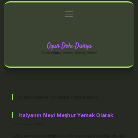
menüyü
Anasayfa
Gizlilik Politikası
Yasal Uyarı
aç
Hakkımızda
Oyun Dolu Dünya
Çocuk ruhunu besleyen eğlenceli fikirler!
Etiket:
İtalyanın en meşhur tatlısı nedir
Italyanın Neyi Meşhur Yemek Olarak
Tarih: Kasım 23, 2024
İtalya’nın en ünlü yemeği nedir? İtalyan mutfağı dendiğinde akla