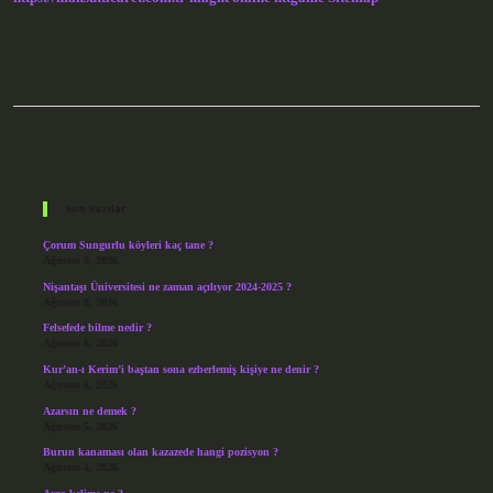
Sidebar
Son Yazılar
Çorum Sungurlu köyleri kaç tane ?
Ağustos 9, 2026
Nişantaşı Üniversitesi ne zaman açılıyor 2024-2025 ?
Ağustos 8, 2026
Felsefede bilme nedir ?
Ağustos 6, 2026
Kur’an-ı Kerim’i baştan sona ezberlemiş kişiye ne denir ?
Ağustos 6, 2026
Azarsın ne demek ?
Ağustos 5, 2026
Burun kanaması olan kazazede hangi pozisyon ?
Ağustos 4, 2026