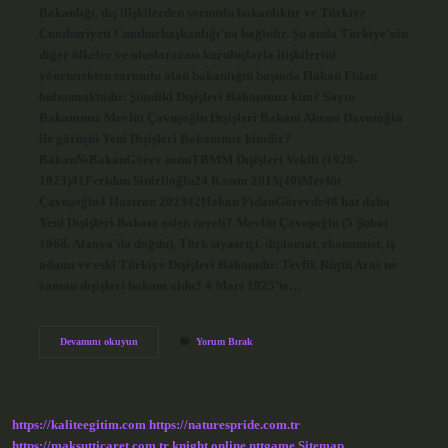
Bakanlığı, dış ilişkilerden sorumlu bakanlıktır ve Türkiye
Cumhuriyeti Cumhurbaşkanlığı’na bağlıdır. Şu anda Türkiye’nin
diğer ülkeler ve uluslararası kuruluşlarla ilişkilerini
yönetmekten sorumlu olan bakanlığın başında Hakan Fidan
bulunmaktadır. Şimdiki Dışişleri Bakanımız kim? Sayın
Bakanımız Mevlüt Çavuşoğlu Dışişleri Bakanı Ahmet Davutoğlu
ile görüştü Yeni Dışişleri Bakanımız kimdir?
Bakan№BakanGörev sonuTBMM Dışişleri Vekili (1920-
1923)41Feridun Sinirlioğlu24 Kasım 2015(40)Mevlüt
Çavuşoğlu4 Haziran 202342Hakan FidanGörevde48 hat daha
Yeni Dışişleri Bakanı aslen nereli? Mevlüt Çavuşoğlu (5 Şubat
1968, Alanya’da doğdu), Türk siyasetçi, diplomat, ekonomist, iş
adamı ve eski Türkiye Dışişleri Bakanıdır. Tevfik Rüştü Aras ne
zaman dışişleri bakanı oldu? 4 Mart 1925’te…
Dışişleri
Devamını okuyun
Yorum Bırak
Bakanının
Adı
Ne
https://kaliteegitim.com
https://naturespride.com.tr
https://maksutticaret.com.tr
knight online
nttgame
Sitemap