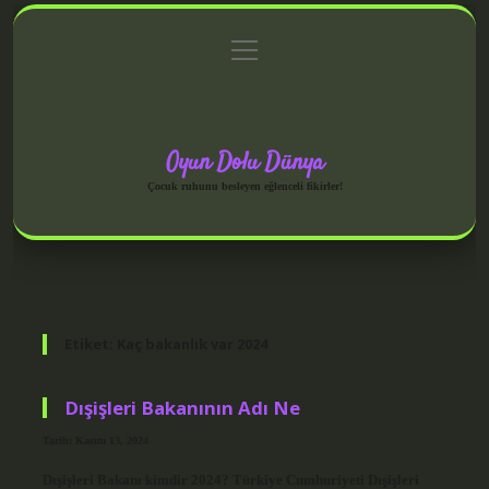
menüyü
Anasayfa
Gizlilik Politikası
Yasal Uyarı
aç
Hakkımızda
Oyun Dolu Dünya
Çocuk ruhunu besleyen eğlenceli fikirler!
Etiket:
Kaç bakanlık var 2024
Dışişleri Bakanının Adı Ne
Tarih: Kasım 13, 2024
Dışişleri Bakanı kimdir 2024? Türkiye Cumhuriyeti Dışişleri