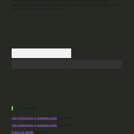
Hukuka ve yasal düzenlemelere aykırı olduğunu düşündüğünüz içerikleri,
backlinkpanelicomtr@gmail.com
adresine bildirmeniz halinde, ilgili içerikler yasal
süre içerisinde sitemizden kaldırılacaktır.
Arama
Son yorumlar
Ataç kelimesinin eş anlamlısı nedir
için
admin
Ataç kelimesinin eş anlamlısı nedir
için
Kuzey
Kalsın ne demek
için
admin