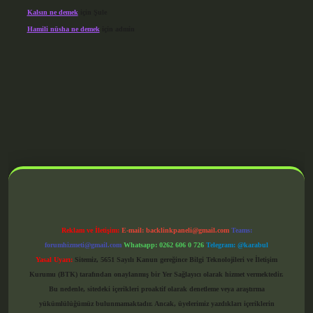
Kalsın ne demek
için
Şule
Hamili nüsha ne demek
için
admin
grandoperabet giriş
Reklam ve İletişim:
E-mail:
backlinkpaneli@gmail.com
Teams:
forumhizmeti@gmail.com
Whatsapp: 0262 606 0 726
Telegram: @karabul
Yasal Uyarı:
Sitemiz, 5651 Sayılı Kanun gereğince Bilgi Teknolojileri ve İletişim
Kurumu (BTK) tarafından onaylanmış bir Yer Sağlayıcı olarak hizmet vermektedir.
Bu nedenle, sitedeki içerikleri proaktif olarak denetleme veya araştırma
yükümlülüğümüz bulunmamaktadır. Ancak, üyelerimiz yazdıkları içeriklerin