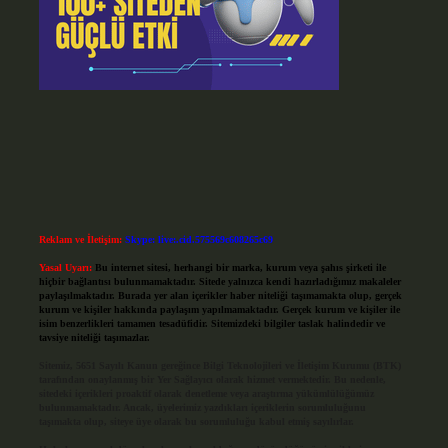
Reklam ve İletişim:
Skype: live:.cid.575569c608265c69
Yasal Uyarı:
Bu internet sitesi, herhangi bir marka, kurum veya şahıs şirketi ile
hiçbir bağlantısı bulunmamaktadır. Sitede yalnızca kendi hazırladığımız makaleler
paylaşılmaktadır. Burada yer alan içerikler haber niteliği taşımamakta olup, gerçek
kurum ve kişiler hakkında paylaşım yapılmamaktadır. Gerçek kurum ve kişiler ile
isim benzerlikleri tamamen tesadüfidir. Sitemizdeki bilgiler taslak halindedir ve
tavsiye niteliği taşımazlar.
Sitemiz, 5651 Sayılı Kanun gereğince Bilgi Teknolojileri ve İletişim Kurumu (BTK)
tarafından onaylanmış bir Yer Sağlayıcı olarak hizmet vermektedir. Bu nedenle,
sitedeki içerikleri proaktif olarak denetleme veya araştırma yükümlülüğümüz
bulunmamaktadır. Ancak, üyelerimiz yazdıkları içeriklerin sorumluluğunu
taşımakta olup, siteye üye olarak bu sorumluluğu kabul etmiş sayılırlar.