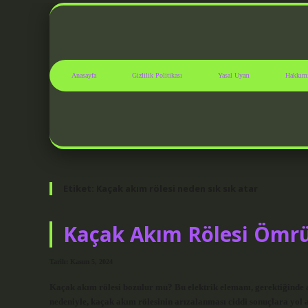
Anasayfa
Gizlilik Politikası
Yasal Uyarı
Hakkım
Etiket:
Kaçak akım rölesi neden sık sık atar
Kaçak Akım Rölesi Ömr
Tarih: Kasım 5, 2024
Kaçak akım rölesi bozulur mu? Bu elektrik elemanı, gerektiğinde 
nedeniyle, kaçak akım rölesinin arızalanması ciddi sonuçlara yol 