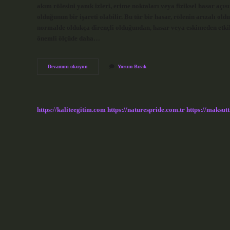
akım rölesini yanık izleri, erime noktaları veya fiziksel hasar açı
olduğunun bir işareti olabilir. Bu tür bir hasar, rölenin arızalı ol
normalde oldukça dirençli olduğundan, hasar veya eskimeden etkile
önemli ölçüde daha…
Kaçak
Devamını okuyun
Yorum Bırak
Akım
Rölesi
Ömrü
Ne
Kadar
https://kaliteegitim.com
https://naturespride.com.tr
https://maksutt