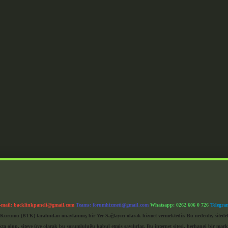
-mail:
backlinkpaneli@gmail.com
Teams:
forumhizmeti@gmail.com
Whatsapp: 0262 606 0 726
Telegra
im Kurumu (BTK) tarafından onaylanmış bir Yer Sağlayıcı olarak hizmet vermektedir. Bu nedenle, sited
 olup, siteye üye olarak bu sorumluluğu kabul etmiş sayılırlar. Bu internet sitesi, herhangi bir mark