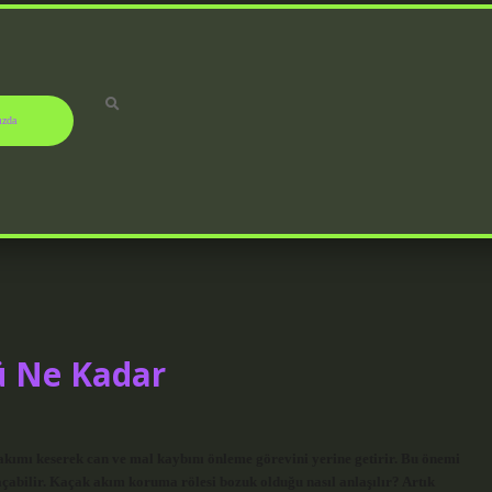
ızda
ü Ne Kadar
akımı keserek can ve mal kaybını önleme görevini yerine getirir. Bu önemi
açabilir. Kaçak akım koruma rölesi bozuk olduğu nasıl anlaşılır? Artık