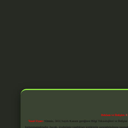
Reklam ve İletişim:
E
Yasal Uyarı:
Sitemiz, 5651 Sayılı Kanun gereğince Bilgi Teknolojileri ve İletiş
bulunmamaktadır. Ancak, üyelerimiz yazdıkları içeriklerin sorumluluğunu taşımakta