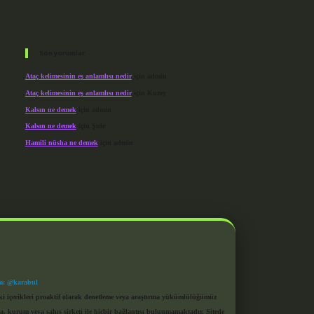
Son yorumlar
Ataç kelimesinin eş anlamlısı nedir
için
admin
Ataç kelimesinin eş anlamlısı nedir
için
Kuzey
Kalsın ne demek
için
admin
Kalsın ne demek
için
Şule
Hamili nüsha ne demek
için
admin
m: @karabul
eki içerikleri proaktif olarak denetleme veya araştırma yükümlülüğümüz
a, kurum veya şahıs şirketi ile hiçbir bağlantısı bulunmamaktadır. Sitede