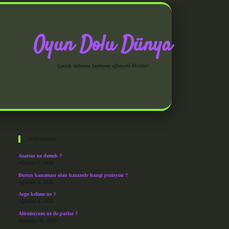
Oyun Dolu Dünya
Çocuk ruhunu besleyen eğlenceli fikirler!
Sidebar
grandoperabet giriş
Son Yazılar
Azarsın ne demek ?
Ağustos 5, 2026
Burun kanaması olan kazazede hangi pozisyon ?
Ağustos 4, 2026
Argo kelime ne ?
Ağustos 4, 2026
Alüminyum ne ile parlar ?
Temmuz 30, 2026