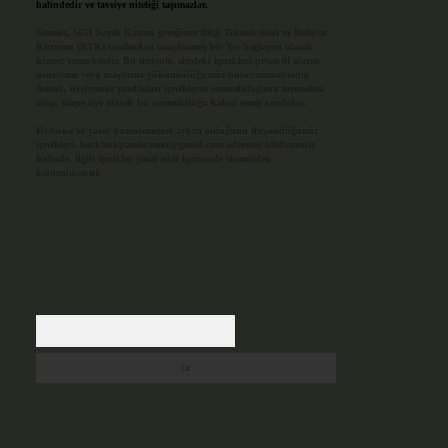
halindedir ve tavsiye niteliği taşımazlar.
Sitemiz, 5651 Sayılı Kanun gereğince Bilgi Teknolojileri ve İletişim
Kurumu (BTK) tarafından onaylanmış bir Yer Sağlayıcı olarak
hizmet vermektedir. Bu nedenle, sitedeki içerikleri proaktif olarak
denetleme veya araştırma yükümlülüğümüz bulunmamaktadır.
Ancak, üyelerimiz yazdıkları içeriklerin sorumluluğunu taşımakta
olup, siteye üye olarak bu sorumluluğu kabul etmiş sayılırlar.
Hukuka ve yasal düzenlemelere aykırı olduğunu düşündüğünüz
içerikleri,
backlinkpanelicomtr@gmail.com
adresine bildirmeniz
halinde, ilgili içerikler yasal süre içerisinde sitemizden
kaldırılacaktır.
Arama