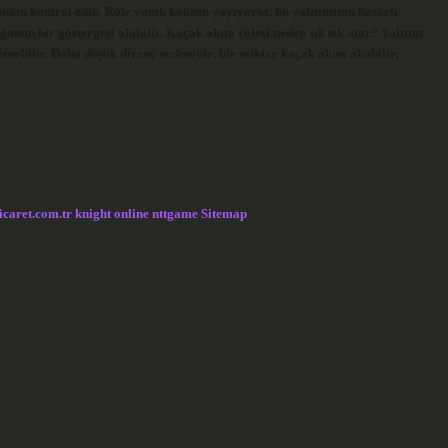
sından kontrol edin. Röle yanık kokusu yayıyorsa, bu yalıtımının hasarlı
duğunun bir göstergesi olabilir. Kaçak akım rölesi neden sık sık atar? Yalıtım
nebilir. Daha düşük direnç nedeniyle, bir miktar kaçak akım akabilir,
icaret.com.tr
knight online
nttgame
Sitemap