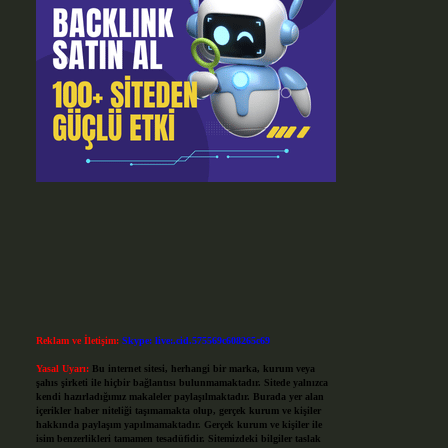
Reklam ve İletişim:
Skype: live:.cid.575569c608265c69
Yasal Uyarı:
Bu internet sitesi, herhangi bir marka, kurum veya
şahıs şirketi ile hiçbir bağlantısı bulunmamaktadır. Sitede yalnızca
kendi hazırladığımız makaleler paylaşılmaktadır. Burada yer alan
içerikler haber niteliği taşımamakta olup, gerçek kurum ve kişiler
hakkında paylaşım yapılmamaktadır. Gerçek kurum ve kişiler ile
isim benzerlikleri tamamen tesadüfidir. Sitemizdeki bilgiler taslak