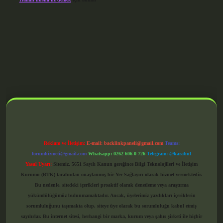
grandoperabet giriş
Reklam ve İletişim:
E-mail:
backlinkpaneli@gmail.com
Teams:
forumhizmeti@gmail.com
Whatsapp: 0262 606 0 726
Telegram: @karabul
Yasal Uyarı:
Sitemiz, 5651 Sayılı Kanun gereğince Bilgi Teknolojileri ve İletişim
Kurumu (BTK) tarafından onaylanmış bir Yer Sağlayıcı olarak hizmet vermektedir.
Bu nedenle, sitedeki içerikleri proaktif olarak denetleme veya araştırma
yükümlülüğümüz bulunmamaktadır. Ancak, üyelerimiz yazdıkları içeriklerin
sorumluluğunu taşımakta olup, siteye üye olarak bu sorumluluğu kabul etmiş
sayılırlar. Bu internet sitesi, herhangi bir marka, kurum veya şahıs şirketi ile hiçbir