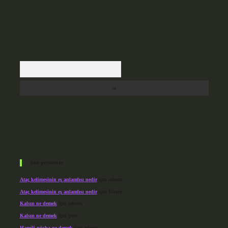
Arama
Son yorumlar
Ataç kelimesinin eş anlamlısı nedir
için
admin
Ataç kelimesinin eş anlamlısı nedir
için
Kuzey
Kalsın ne demek
için
admin
Kalsın ne demek
için
Şule
Hamili nüsha ne demek
için
admin