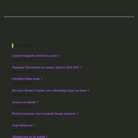
Sidebar
Son Yazılar
Çorum Sungurlu köyleri kaç tane ?
Ağustos 9, 2026
Nişantaşı Üniversitesi ne zaman açılıyor 2024-2025 ?
Ağustos 8, 2026
Felsefede bilme nedir ?
Ağustos 6, 2026
Kur’an-ı Kerim’i baştan sona ezberlemiş kişiye ne denir ?
Ağustos 6, 2026
Azarsın ne demek ?
Ağustos 5, 2026
Burun kanaması olan kazazede hangi pozisyon ?
Ağustos 4, 2026
Argo kelime ne ?
Ağustos 4, 2026
Alüminyum ne ile parlar ?