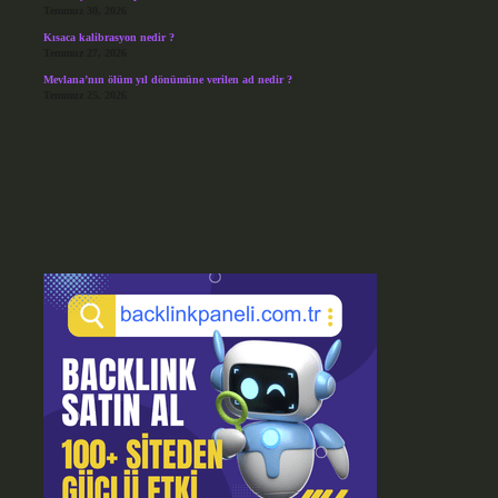
Temmuz 30, 2026
Kısaca kalibrasyon nedir ?
Temmuz 27, 2026
Mevlana’nın ölüm yıl dönümüne verilen ad nedir ?
Temmuz 25, 2026