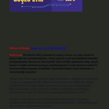
Reklam ve İletişim:
Skype: live:.cid.575569c608265c69
Yasal Uyarı:
Bu internet sitesi, herhangi bir marka, kurum veya şahıs şirketi ile
hiçbir bağlantısı bulunmamaktadır. Sitede yalnızca kendi hazırladığımız makaleler
paylaşılmaktadır. Burada yer alan içerikler haber niteliği taşımamakta olup, gerçek
kurum ve kişiler hakkında paylaşım yapılmamaktadır. Gerçek kurum ve kişiler ile
isim benzerlikleri tamamen tesadüfidir. Sitemizdeki bilgiler taslak halindedir ve
tavsiye niteliği taşımazlar.
Sitemiz, 5651 Sayılı Kanun gereğince Bilgi Teknolojileri ve İletişim Kurumu (BTK)
tarafından onaylanmış bir Yer Sağlayıcı olarak hizmet vermektedir. Bu nedenle,
sitedeki içerikleri proaktif olarak denetleme veya araştırma yükümlülüğümüz
bulunmamaktadır. Ancak, üyelerimiz yazdıkları içeriklerin sorumluluğunu
taşımakta olup, siteye üye olarak bu sorumluluğu kabul etmiş sayılırlar.
Hukuka ve yasal düzenlemelere aykırı olduğunu düşündüğünüz içerikleri,
backlinkpanelicomtr@gmail.com
adresine bildirmeniz halinde, ilgili içerikler yasal
süre içerisinde sitemizden kaldırılacaktır.