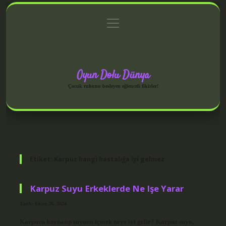
menüyü
Anasayfa
Gizlilik Politikası
Yasal Uyarı
aç
Hakkımızda
Oyun Dolu Dünya
Çocuk ruhunu besleyen eğlenceli fikirler!
Etiket:
Karpuz hangi hastalığa iyi gelmez
Karpuz Suyu Erkeklerde Ne Işe Yarar
Tarih: Ekim 26, 2024
Karpuzu kaynatıp suyunu içmek neye iyi gelir? Karpuz suyu,