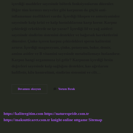
içerdiği maddeler sayesinde böbrek fonksiyonlarını düzenler.
Diğer tüm kırmızı meyveler gibi karpuzun da güçlü anti-
inflamatuar özellikleri vardır. İçerdiği likopen ve antosiyaninler
sayesinde kalp krizi ve kalp hastalıklarına karşı korur. Karpuz
çekirdeği erkeklerde ne işe yarar? İçerdiği lif ve yağ asitleri
sayesinde sindirim sistemini destekler ve bağırsak hareketlerini
düzenler. Çinko içeren karpuz çekirdekleri sperm kalitesini
artırır. İçerdiği magnezyum, çinko, potasyum, bakır, demir,
amino asitler ve B vitamini sayesinde metabolizmayı hızlandırır.
Karpuz hangi organımıza iyi gelir? Karpuzun içerdiği besin
değerleri sayesinde kalp sağlığını destekler, kas ağrılarını
hafifletir, kilo kontrolünü, sindirim sistemini ve cilt…
Karpuz
Devamını okuyun
Yorum Bırak
Suyu
Erkeklerde
Ne
Işe
Yarar
https://kaliteegitim.com
https://naturespride.com.tr
https://maksutticaret.com.tr
knight online
nttgame
Sitemap