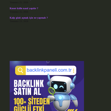
Temmuz 25, 2026
Knorr köfte nasıl yapılır ?
Temmuz 25, 2026
Kalp gözü açmak için ne yapmalı ?
Temmuz 23, 2026