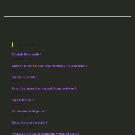
Sidebar
Son Yazılar
Felsefede bilme nedir ?
Ağustos 6, 2026
Kur’an-ı Kerim’i baştan sona ezberlemiş kişiye ne denir ?
Ağustos 6, 2026
Azarsın ne demek ?
Ağustos 5, 2026
Burun kanaması olan kazazede hangi pozisyon ?
Ağustos 4, 2026
Argo kelime ne ?
Ağustos 4, 2026
Alüminyum ne ile parlar ?
Temmuz 30, 2026
Kısaca kalibrasyon nedir ?
Temmuz 27, 2026
Mevlana’nın ölüm yıl dönümüne verilen ad nedir ?