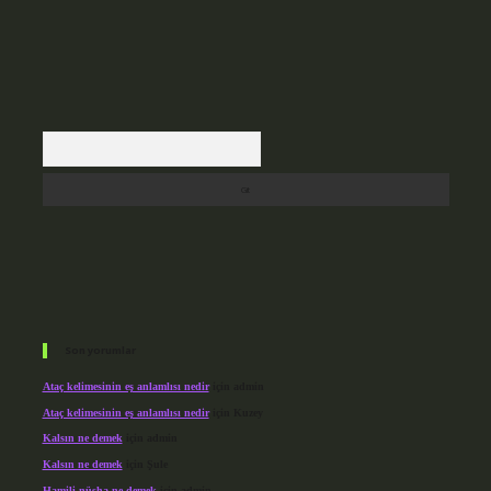
Arama
Son yorumlar
Ataç kelimesinin eş anlamlısı nedir
için
admin
Ataç kelimesinin eş anlamlısı nedir
için
Kuzey
Kalsın ne demek
için
admin
Kalsın ne demek
için
Şule
Hamili nüsha ne demek
için
admin