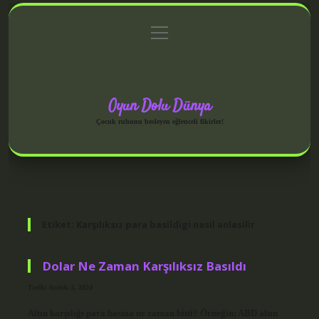
menüyü
Anasayfa
Gizlilik Politikası
Yasal Uyarı
aç
Hakkımızda
Oyun Dolu Dünya
Çocuk ruhunu besleyen eğlenceli fikirler!
Etiket:
Karşılıksız para basildigi nasil anlasilir
Dolar Ne Zaman Karşılıksız Basıldı
Tarih: Aralık 3, 2024
Altın karşılığı para basma ne zaman bitti? Örneğin; ABD altın