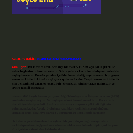
Reklam ve İletişim:
Skype: live:.cid.575569c608265c69
Yasal Uyarı:
Bu internet sitesi, herhangi bir marka, kurum veya şahıs şirketi ile
hiçbir bağlantısı bulunmamaktadır. Sitede yalnızca kendi hazırladığımız makaleler
paylaşılmaktadır. Burada yer alan içerikler haber niteliği taşımamakta olup, gerçek
kurum ve kişiler hakkında paylaşım yapılmamaktadır. Gerçek kurum ve kişiler ile
isim benzerlikleri tamamen tesadüfidir. Sitemizdeki bilgiler taslak halindedir ve
tavsiye niteliği taşımazlar.
Sitemiz, 5651 Sayılı Kanun gereğince Bilgi Teknolojileri ve İletişim Kurumu (BTK)
tarafından onaylanmış bir Yer Sağlayıcı olarak hizmet vermektedir. Bu nedenle,
sitedeki içerikleri proaktif olarak denetleme veya araştırma yükümlülüğümüz
bulunmamaktadır. Ancak, üyelerimiz yazdıkları içeriklerin sorumluluğunu
taşımakta olup, siteye üye olarak bu sorumluluğu kabul etmiş sayılırlar.
Hukuka ve yasal düzenlemelere aykırı olduğunu düşündüğünüz içerikleri,
backlinkpanelicomtr@gmail.com
adresine bildirmeniz halinde, ilgili içerikler yasal
süre içerisinde sitemizden kaldırılacaktır.