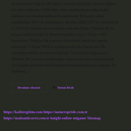
fiyatını dolar başına 500 dolar olarak belirlerse, doların değeri
bir altın sikkenin 1/500’üdür. Altın standardı şu anda hiçbir
hükümet tarafından kullanılmamaktadır. Britanya altın
standardını 1931’de kullanmayı bıraktı, ABD 1933’te bunu izledi
ve 1973’te sistemin geri kalanını terk etti. Dolar Türkiye’de ne
zaman serbest oldu? 5 Nisan Kararları veya 5 Nisan 1994
Kararları, Türkiye’de yaşanan ekonomik bunalımı aşmak
amacıyla 5 Nisan 1994’te açıklanan bir dizi karardır. İlk
Amerikan doları ne zaman basıldı? Yeni kıtada kağıt para
dönemi, 16. yüzyılın sonlarında, askeri masrafları karşılamak
için İngiliz kolonilerinde banknotların basılmasıyla başladı. İlk
banknot,…
Dolar
Devamını okuyun
Yorum Bırak
Ne
Zaman
Karşılıksız
Basıldı
https://kaliteegitim.com
https://naturespride.com.tr
https://maksutticaret.com.tr
knight online
nttgame
Sitemap