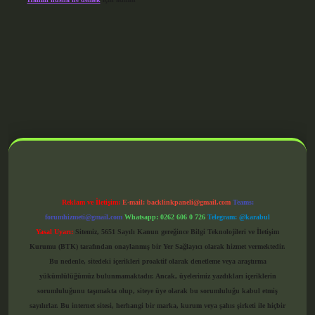
grandoperabet giriş
Reklam ve İletişim:
E-mail:
backlinkpaneli@gmail.com
Teams:
forumhizmeti@gmail.com
Whatsapp: 0262 606 0 726
Telegram: @karabul
Yasal Uyarı:
Sitemiz, 5651 Sayılı Kanun gereğince Bilgi Teknolojileri ve İletişim
Kurumu (BTK) tarafından onaylanmış bir Yer Sağlayıcı olarak hizmet vermektedir.
Bu nedenle, sitedeki içerikleri proaktif olarak denetleme veya araştırma
yükümlülüğümüz bulunmamaktadır. Ancak, üyelerimiz yazdıkları içeriklerin
sorumluluğunu taşımakta olup, siteye üye olarak bu sorumluluğu kabul etmiş
sayılırlar. Bu internet sitesi, herhangi bir marka, kurum veya şahıs şirketi ile hiçbir