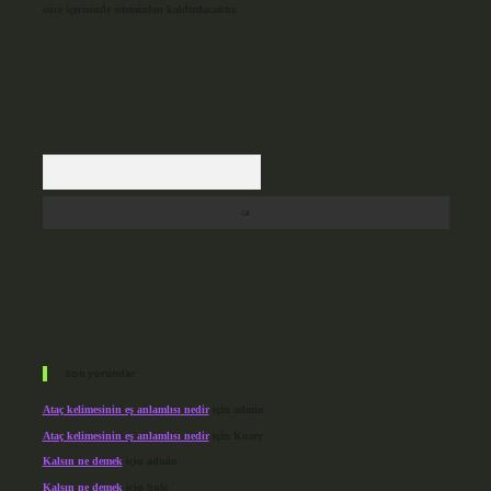
süre içerisinde sitemizden kaldırılacaktır.
Arama
Son yorumlar
Ataç kelimesinin eş anlamlısı nedir
için
admin
Ataç kelimesinin eş anlamlısı nedir
için
Kuzey
Kalsın ne demek
için
admin
Kalsın ne demek
için
Şule