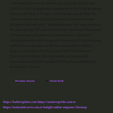
radyoaktif elementlerden biridir. En yaygın iki izotopu olan
242Cm ve 244Cm, güçlü alfa yayıcılardır (6 MeV). Bu iki izotop
sırasıyla 120 W/g ve 3 W/g’ye kadar termal enerji üretir. Bu
nedenle curium radyoizotop termoelektrik jeneratörlerinde
kullanılır. Koryum nedir? Küriyum (kısaca Cm), atom numarası
96, atom ağırlığı 247 olan radyoaktif bir elementtir. Plütonyum-
239’un helyum çekirdekleriyle bombardıman edilmesiyle
aktinitlerden elde edilir. En pahalı element nedir? Kaliforniyum,
sembolü Cf, atom numarası 98 olan radyoaktif metalik bir
kimyasal elementtir. İlk olarak Şubat 1950’de Kaliforniya
Üniversitesi Berkeley laboratuvarında, küriyumun alfa
parçacıklarıyla (helyum iyonları) bombardıman edilmesiyle
üretilmiştir. 1 Gram…
Küriyum
Devamını okuyun
Yorum Bırak
Nerelerde
Kullanılır
https://kaliteegitim.com
https://naturespride.com.tr
https://maksutticaret.com.tr
knight online
nttgame
Sitemap