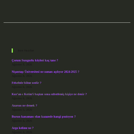
Sidebar
Son Yazılar
Çorum Sungurlu köyleri kaç tane ?
Ağustos 9, 2026
Nişantaşı Üniversitesi ne zaman açılıyor 2024-2025 ?
Ağustos 8, 2026
Felsefede bilme nedir ?
Ağustos 6, 2026
Kur’an-ı Kerim’i baştan sona ezberlemiş kişiye ne denir ?
Ağustos 6, 2026
Azarsın ne demek ?
Ağustos 5, 2026
Burun kanaması olan kazazede hangi pozisyon ?
Ağustos 4, 2026
Argo kelime ne ?
Ağustos 4, 2026