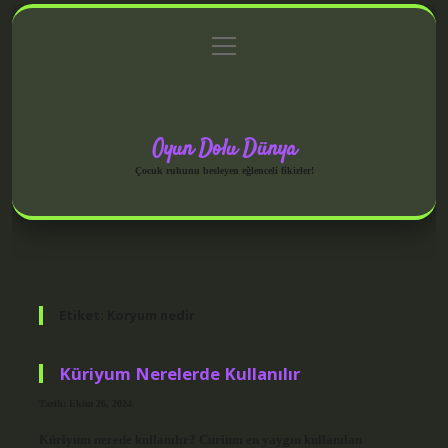
menüyü
Anasayfa
Gizlilik Politikası
Yasal Uyarı
aç
Hakkımızda
Oyun Dolu Dünya
Çocuk ruhunu besleyen eğlenceli fikirler!
Etiket:
Koryum nedir
Küriyum Nerelerde Kullanılır
Tarih: Ekim 26, 2024
Küriyum nerede kullanılır? Curium en yaygın kullanılan