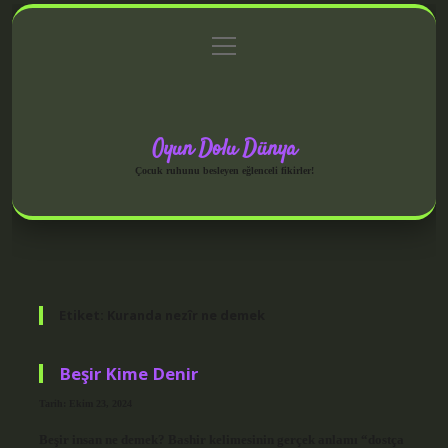
menüyü
Anasayfa
Gizlilik Politikası
Yasal Uyarı
aç
Hakkımızda
Oyun Dolu Dünya
Çocuk ruhunu besleyen eğlenceli fikirler!
Etiket:
Kuranda nezîr ne demek
Beşir Kime Denir
Tarih: Ekim 23, 2024
Beşir insan ne demek? Bashir kelimesinin gerçek anlamı “dostça