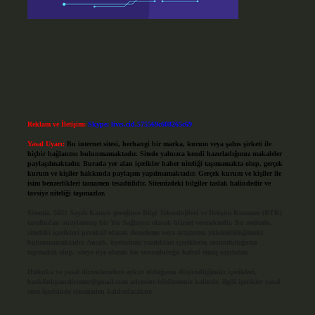
Reklam ve İletişim:
Skype: live:.cid.575569c608265c69
Yasal Uyarı:
Bu internet sitesi, herhangi bir marka, kurum veya şahıs şirketi ile
hiçbir bağlantısı bulunmamaktadır. Sitede yalnızca kendi hazırladığımız makaleler
paylaşılmaktadır. Burada yer alan içerikler haber niteliği taşımamakta olup, gerçek
kurum ve kişiler hakkında paylaşım yapılmamaktadır. Gerçek kurum ve kişiler ile
isim benzerlikleri tamamen tesadüfidir. Sitemizdeki bilgiler taslak halindedir ve
tavsiye niteliği taşımazlar.
Sitemiz, 5651 Sayılı Kanun gereğince Bilgi Teknolojileri ve İletişim Kurumu (BTK)
tarafından onaylanmış bir Yer Sağlayıcı olarak hizmet vermektedir. Bu nedenle,
sitedeki içerikleri proaktif olarak denetleme veya araştırma yükümlülüğümüz
bulunmamaktadır. Ancak, üyelerimiz yazdıkları içeriklerin sorumluluğunu
taşımakta olup, siteye üye olarak bu sorumluluğu kabul etmiş sayılırlar.
Hukuka ve yasal düzenlemelere aykırı olduğunu düşündüğünüz içerikleri,
backlinkpanelicomtr@gmail.com
adresine bildirmeniz halinde, ilgili içerikler yasal
süre içerisinde sitemizden kaldırılacaktır.