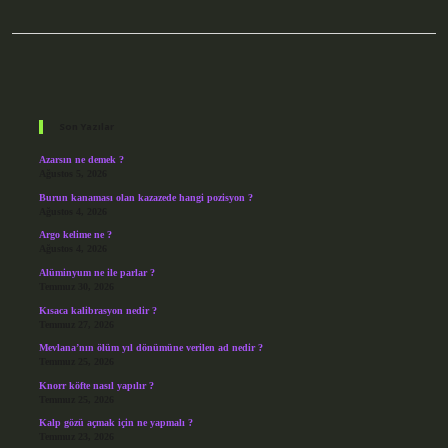
Sidebar
Son Yazılar
Azarsın ne demek ?
Ağustos 5, 2026
Burun kanaması olan kazazede hangi pozisyon ?
Ağustos 4, 2026
Argo kelime ne ?
Ağustos 4, 2026
Alüminyum ne ile parlar ?
Temmuz 30, 2026
Kısaca kalibrasyon nedir ?
Temmuz 27, 2026
Mevlana’nın ölüm yıl dönümüne verilen ad nedir ?
Temmuz 25, 2026
Knorr köfte nasıl yapılır ?
Temmuz 25, 2026
Kalp gözü açmak için ne yapmalı ?
Temmuz 23, 2026