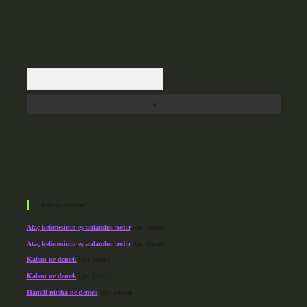
Arama
Son yorumlar
Ataç kelimesinin eş anlamlısı nedir
için
admin
Ataç kelimesinin eş anlamlısı nedir
için
Kuzey
Kalsın ne demek
için
admin
Kalsın ne demek
için
Şule
Hamili nüsha ne demek
için
admin