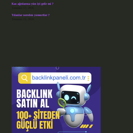
Kas ağrılarına yün iyi gelir mi ?
Temmuz 17, 2026
Yılanlar nereden yumurtlar ?
Temmuz 15, 2026