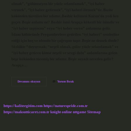
olmak”, “gülümseyen bir yüzle selamlamak”, “iyi haber
vermek”, “iyi haber getirmek”, “iyi haberi iletmek”tir. Bashr
kökünden türetilen bir sıfattır. Bashir kelimesi Kuran’da yedi kez
geçer. Beşir anlamı ne? Bashir ismi Arapça kökenli bir isimdir ve
“iyi haber taşıyıcısı” veya “iyi haber veren” anlamına gelir.
İslam kültüründe Peygamberlere getirilen “iyi haberi” sembolize
ettiği için hoş ve olumlu bir çağrışım taşır. Beşir ne demek dinde?
Sözlükte “duyurmak; “neşeli olmak, güler yüzle selamlamak” ve
“iyi haber getiren kimse neşeli ve sevgi dolu” anlamlarına gelen
beşr kökünden türemiş bir sıfattır. Beşir soyadı nereden gelir?
Arapça…
Beşir
Devamını okuyun
Yorum Bırak
Kime
Denir
https://kaliteegitim.com
https://naturespride.com.tr
https://maksutticaret.com.tr
knight online
nttgame
Sitemap