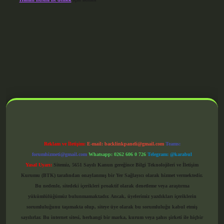
grandoperabet giriş
Reklam ve İletişim:
E-mail:
backlinkpaneli@gmail.com
Teams:
forumhizmeti@gmail.com
Whatsapp: 0262 606 0 726
Telegram: @karabul
Yasal Uyarı:
Sitemiz, 5651 Sayılı Kanun gereğince Bilgi Teknolojileri ve İletişim
Kurumu (BTK) tarafından onaylanmış bir Yer Sağlayıcı olarak hizmet vermektedir.
Bu nedenle, sitedeki içerikleri proaktif olarak denetleme veya araştırma
yükümlülüğümüz bulunmamaktadır. Ancak, üyelerimiz yazdıkları içeriklerin
sorumluluğunu taşımakta olup, siteye üye olarak bu sorumluluğu kabul etmiş
sayılırlar. Bu internet sitesi, herhangi bir marka, kurum veya şahıs şirketi ile hiçbir