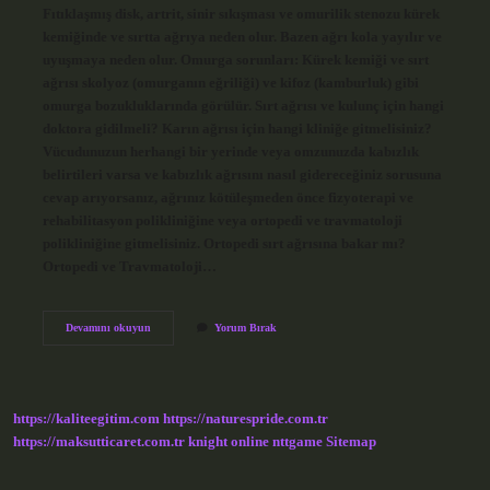
Fıtıklaşmış disk, artrit, sinir sıkışması ve omurilik stenozu kürek
kemiğinde ve sırtta ağrıya neden olur. Bazen ağrı kola yayılır ve
uyuşmaya neden olur. Omurga sorunları: Kürek kemiği ve sırt
ağrısı skolyoz (omurganın eğriliği) ve kifoz (kamburluk) gibi
omurga bozukluklarında görülür. Sırt ağrısı ve kulunç için hangi
doktora gidilmeli? Karın ağrısı için hangi kliniğe gitmelisiniz?
Vücudunuzun herhangi bir yerinde veya omzunuzda kabızlık
belirtileri varsa ve kabızlık ağrısını nasıl gidereceğiniz sorusuna
cevap arıyorsanız, ağrınız kötüleşmeden önce fizyoterapi ve
rehabilitasyon polikliniğine veya ortopedi ve travmatoloji
polikliniğine gitmelisiniz. Ortopedi sırt ağrısına bakar mı?
Ortopedi ve Travmatoloji…
Kürek
Devamını okuyun
Yorum Bırak
Kemiği
Için
Hangi
Doktora
Gidilir
https://kaliteegitim.com
https://naturespride.com.tr
https://maksutticaret.com.tr
knight online
nttgame
Sitemap