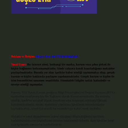
Reklam ve İletişim:
Skype: live:.cid.575569c608265c69
Yasal Uyarı:
Bu internet sitesi, herhangi bir marka, kurum veya şahıs şirketi ile
hiçbir bağlantısı bulunmamaktadır. Sitede yalnızca kendi hazırladığımız makaleler
paylaşılmaktadır. Burada yer alan içerikler haber niteliği taşımamakta olup, gerçek
kurum ve kişiler hakkında paylaşım yapılmamaktadır. Gerçek kurum ve kişiler ile
isim benzerlikleri tamamen tesadüfidir. Sitemizdeki bilgiler taslak halindedir ve
tavsiye niteliği taşımazlar.
Sitemiz, 5651 Sayılı Kanun gereğince Bilgi Teknolojileri ve İletişim Kurumu (BTK)
tarafından onaylanmış bir Yer Sağlayıcı olarak hizmet vermektedir. Bu nedenle,
sitedeki içerikleri proaktif olarak denetleme veya araştırma yükümlülüğümüz
bulunmamaktadır. Ancak, üyelerimiz yazdıkları içeriklerin sorumluluğunu
taşımakta olup, siteye üye olarak bu sorumluluğu kabul etmiş sayılırlar.
Hukuka ve yasal düzenlemelere aykırı olduğunu düşündüğünüz içerikleri,
backlinkpanelicomtr@gmail.com
adresine bildirmeniz halinde, ilgili içerikler yasal
süre içerisinde sitemizden kaldırılacaktır.