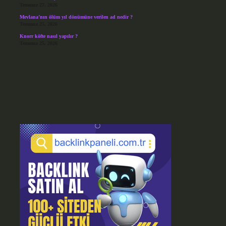
Temmuz 27, 2026
Mevlana’nın ölüm yıl dönümüne verilen ad nedir ?
Temmuz 25, 2026
Knorr köfte nasıl yapılır ?
Temmuz 25, 2026