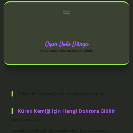
menüyü
Anasayfa
Gizlilik Politikası
Yasal Uyarı
aç
Hakkımızda
Oyun Dolu Dünya
Çocuk ruhunu besleyen eğlenceli fikirler!
Etiket:
Kürek kemiği sinir sıkışması nasıl geçer
Kürek Kemiği Için Hangi Doktora Gidilir
Tarih: Nisan 11, 2025
Sırttaki kürek kemiği ağrısı neden olur? Boyun sorunları: