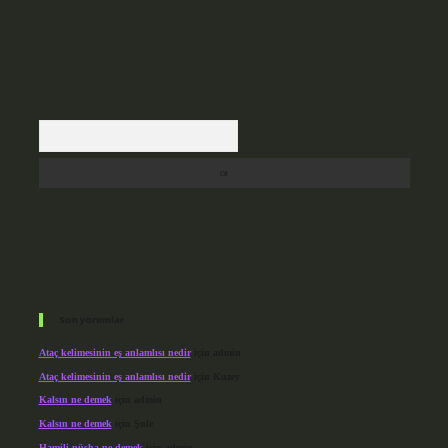
Arama
Son yorumlar
Ataç kelimesinin eş anlamlısı nedir
için
admin
Ataç kelimesinin eş anlamlısı nedir
için
Kuzey
Kalsın ne demek
için
admin
Kalsın ne demek
için
Şule
Hamili nüsha ne demek
için
admin