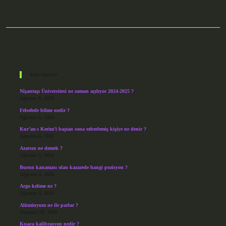
Sidebar
Son Yazılar
Nişantaşı Üniversitesi ne zaman açılıyor 2024-2025 ?
Ağustos 8, 2026
Felsefede bilme nedir ?
Ağustos 6, 2026
Kur’an-ı Kerim’i baştan sona ezberlemiş kişiye ne denir ?
Ağustos 6, 2026
Azarsın ne demek ?
Ağustos 5, 2026
Burun kanaması olan kazazede hangi pozisyon ?
Ağustos 4, 2026
Argo kelime ne ?
Ağustos 4, 2026
Alüminyum ne ile parlar ?
Temmuz 30, 2026
Kısaca kalibrasyon nedir ?