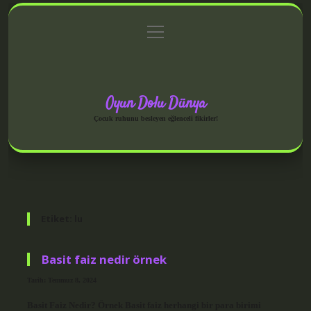
menüyü
Anasayfa
Gizlilik Politikası
Yasal Uyarı
aç
Hakkımızda
Oyun Dolu Dünya
Çocuk ruhunu besleyen eğlenceli fikirler!
Etiket:
lu
Basit faiz nedir örnek
Tarih: Temmuz 8, 2024
Basit Faiz Nedir? Örnek Basit faiz herhangi bir para birimi