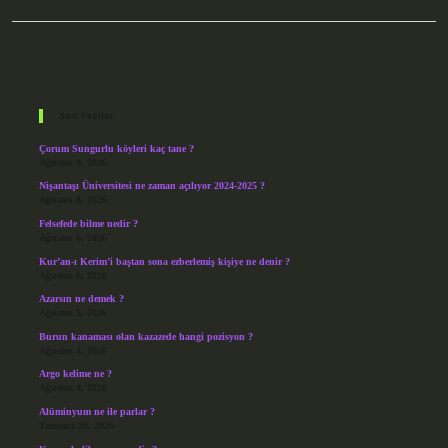
Sidebar
Son Yazılar
Çorum Sungurlu köyleri kaç tane ?
Ağustos 9, 2026
Nişantaşı Üniversitesi ne zaman açılıyor 2024-2025 ?
Ağustos 8, 2026
Felsefede bilme nedir ?
Ağustos 6, 2026
Kur’an-ı Kerim’i baştan sona ezberlemiş kişiye ne denir ?
Ağustos 6, 2026
Azarsın ne demek ?
Ağustos 5, 2026
Burun kanaması olan kazazede hangi pozisyon ?
Ağustos 4, 2026
Argo kelime ne ?
Ağustos 4, 2026
Alüminyum ne ile parlar ?
Temmuz 30, 2026