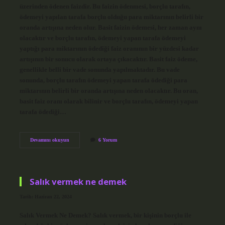
üzerinden ödenen faizdir. Bu faizin ödenmesi, borçlu tarafın,
ödemeyi yapılan tarafa borçlu olduğu para miktarının belirli bir
oranda artışına neden olur. Basit faizin ödemesi, her zaman aynı
olacaktır ve borçlu tarafın, ödemeyi yapan tarafa ödemeyi
yaptığı para miktarının ödediği faiz oranının bir yüzdesi kadar
artışının bir sonucu olarak ortaya çıkacaktır. Basit faiz ödeme,
genellikle belli bir vade sonunda yapılmaktadır. Bu vade
sonunda, borçlu tarafın ödemeyi yapan tarafa ödediği para
miktarının belirli bir oranda artışına neden olacaktır. Bu oran,
basit faiz oranı olarak bilinir ve borçlu tarafın, ödemeyi yapan
tarafa ödediği…
Basit
Devamını okuyun
6 Yorum
faiz
nedir
örnek
Salık vermek ne demek
Tarih: Haziran 22, 2024
Salık Vermek Ne Demek? Salık vermek, bir kişinin borçlu ile