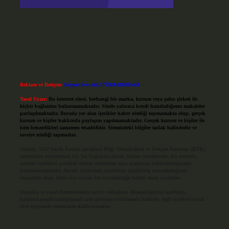
Reklam ve İletişim:
Skype: live:.cid.575569c608265c69
Yasal Uyarı:
Bu internet sitesi, herhangi bir marka, kurum veya şahıs şirketi ile
hiçbir bağlantısı bulunmamaktadır. Sitede yalnızca kendi hazırladığımız makaleler
paylaşılmaktadır. Burada yer alan içerikler haber niteliği taşımamakta olup, gerçek
kurum ve kişiler hakkında paylaşım yapılmamaktadır. Gerçek kurum ve kişiler ile
isim benzerlikleri tamamen tesadüfidir. Sitemizdeki bilgiler taslak halindedir ve
tavsiye niteliği taşımazlar.
Sitemiz, 5651 Sayılı Kanun gereğince Bilgi Teknolojileri ve İletişim Kurumu (BTK)
tarafından onaylanmış bir Yer Sağlayıcı olarak hizmet vermektedir. Bu nedenle,
sitedeki içerikleri proaktif olarak denetleme veya araştırma yükümlülüğümüz
bulunmamaktadır. Ancak, üyelerimiz yazdıkları içeriklerin sorumluluğunu
taşımakta olup, siteye üye olarak bu sorumluluğu kabul etmiş sayılırlar.
Hukuka ve yasal düzenlemelere aykırı olduğunu düşündüğünüz içerikleri,
backlinkpanelicomtr@gmail.com
adresine bildirmeniz halinde, ilgili içerikler yasal
süre içerisinde sitemizden kaldırılacaktır.