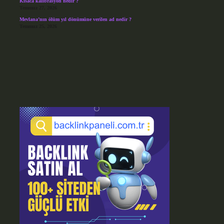
Kısaca kalibrasyon nedir ?
Temmuz 27, 2026
Mevlana’nın ölüm yıl dönümüne verilen ad nedir ?
Temmuz 25, 2026