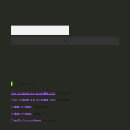
Arama
Son yorumlar
Ataç kelimesinin eş anlamlısı nedir
için
admin
Ataç kelimesinin eş anlamlısı nedir
için
Kuzey
Kalsın ne demek
için
admin
Kalsın ne demek
için
Şule
Hamili nüsha ne demek
için
admin