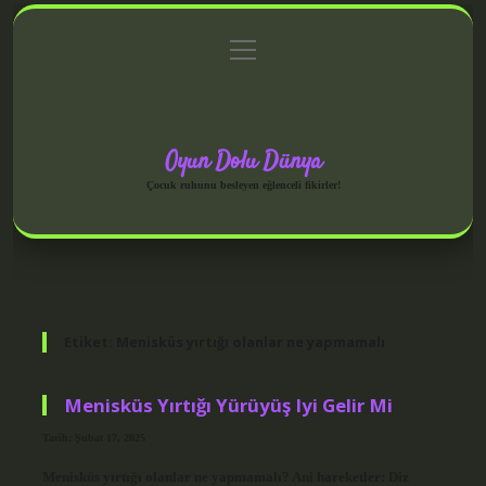
menüyü
Anasayfa
Gizlilik Politikası
Yasal Uyarı
aç
Hakkımızda
Oyun Dolu Dünya
Çocuk ruhunu besleyen eğlenceli fikirler!
Etiket:
Menisküs yırtığı olanlar ne yapmamalı
Menisküs Yırtığı Yürüyüş Iyi Gelir Mi
Tarih: Şubat 17, 2025
Menisküs yırtığı olanlar ne yapmamalı? Ani hareketler: Diz