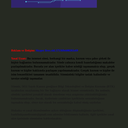
Reklam ve İletişim:
Skype: live:.cid.575569c608265c69
Yasal Uyarı:
Bu internet sitesi, herhangi bir marka, kurum veya şahıs şirketi ile
hiçbir bağlantısı bulunmamaktadır. Sitede yalnızca kendi hazırladığımız makaleler
paylaşılmaktadır. Burada yer alan içerikler haber niteliği taşımamakta olup, gerçek
kurum ve kişiler hakkında paylaşım yapılmamaktadır. Gerçek kurum ve kişiler ile
isim benzerlikleri tamamen tesadüfidir. Sitemizdeki bilgiler taslak halindedir ve
tavsiye niteliği taşımazlar.
Sitemiz, 5651 Sayılı Kanun gereğince Bilgi Teknolojileri ve İletişim Kurumu (BTK)
tarafından onaylanmış bir Yer Sağlayıcı olarak hizmet vermektedir. Bu nedenle,
sitedeki içerikleri proaktif olarak denetleme veya araştırma yükümlülüğümüz
bulunmamaktadır. Ancak, üyelerimiz yazdıkları içeriklerin sorumluluğunu
taşımakta olup, siteye üye olarak bu sorumluluğu kabul etmiş sayılırlar.
Hukuka ve yasal düzenlemelere aykırı olduğunu düşündüğünüz içerikleri,
backlinkpanelicomtr@gmail.com
adresine bildirmeniz halinde, ilgili içerikler yasal
süre içerisinde sitemizden kaldırılacaktır.