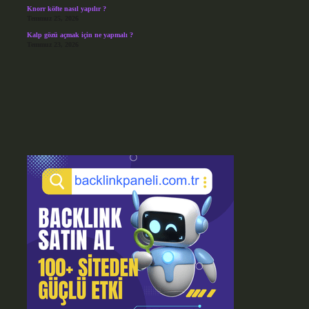
Knorr köfte nasıl yapılır ?
Temmuz 25, 2026
Kalp gözü açmak için ne yapmalı ?
Temmuz 23, 2026