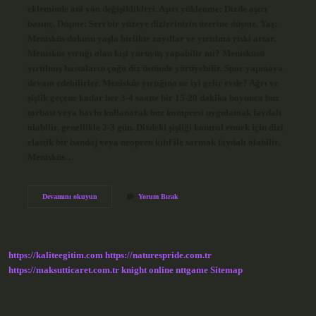
ekleminde ani yön değişiklikleri. Aşırı yüklenme: Dizde aşırı
basınç. Düşme: Sert bir yüzeye dizlerinizin üzerine düşme. Yaş:
Menisküs dokusu yaşla birlikte zayıflar ve yırtılma riski artar.
Menisküs yırtığı olan kişi yürüyüş yapabilir mi? Menisküsü
yırtılmış hastaların çoğu diz üstünde yürüyebilir. Spor yapmaya
devam edebilirler. Menisküs yırtığına ne iyi gelir evde? Ağrı ve
şişlik geçene kadar her 3-4 saatte bir 15-20 dakika boyunca buz
torbası veya havlu kullanarak buz kompresi uygulamak faydalı
olabilir, genellikle 2-3 gün. Dizdeki şişliği kontrol etmek için dizi
elastik bir bandaj veya neopren kılıf ile sarmak faydalı olabilir.
Menisküs…
Menisküs
Devamını okuyun
Yorum Bırak
Yırtığı
Yürüyüş
Iyi
Gelir
Mi
https://kaliteegitim.com
https://naturespride.com.tr
https://maksutticaret.com.tr
knight online
nttgame
Sitemap