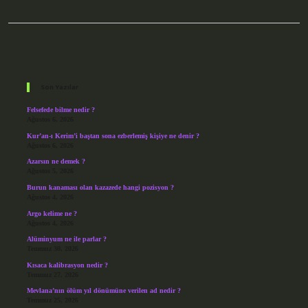
Sidebar
Son Yazılar
Felsefede bilme nedir ?
Ağustos 6, 2026
Kur’an-ı Kerim’i baştan sona ezberlemiş kişiye ne denir ?
Ağustos 6, 2026
Azarsın ne demek ?
Ağustos 5, 2026
Burun kanaması olan kazazede hangi pozisyon ?
Ağustos 4, 2026
Argo kelime ne ?
Ağustos 4, 2026
Alüminyum ne ile parlar ?
Temmuz 30, 2026
Kısaca kalibrasyon nedir ?
Temmuz 27, 2026
Mevlana’nın ölüm yıl dönümüne verilen ad nedir ?
Temmuz 25, 2026