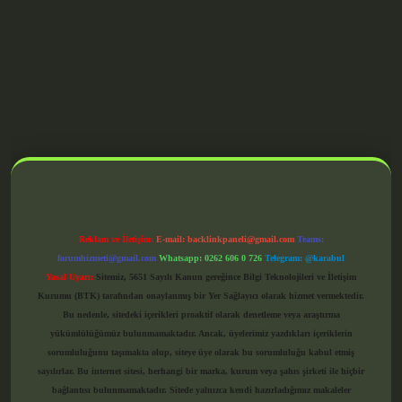
grandoperabet giriş
Reklam ve İletişim:
E-mail:
backlinkpaneli@gmail.com
Teams:
forumhizmeti@gmail.com
Whatsapp: 0262 606 0 726
Telegram: @karabul
Yasal Uyarı:
Sitemiz, 5651 Sayılı Kanun gereğince Bilgi Teknolojileri ve İletişim
Kurumu (BTK) tarafından onaylanmış bir Yer Sağlayıcı olarak hizmet vermektedir.
Bu nedenle, sitedeki içerikleri proaktif olarak denetleme veya araştırma
yükümlülüğümüz bulunmamaktadır. Ancak, üyelerimiz yazdıkları içeriklerin
sorumluluğunu taşımakta olup, siteye üye olarak bu sorumluluğu kabul etmiş
sayılırlar. Bu internet sitesi, herhangi bir marka, kurum veya şahıs şirketi ile hiçbir
bağlantısı bulunmamaktadır. Sitede yalnızca kendi hazırladığımız makaleler