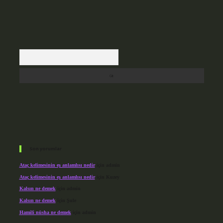
Arama
Son yorumlar
Ataç kelimesinin eş anlamlısı nedir
için
admin
Ataç kelimesinin eş anlamlısı nedir
için
Kuzey
Kalsın ne demek
için
admin
Kalsın ne demek
için
Şule
Hamili nüsha ne demek
için
admin