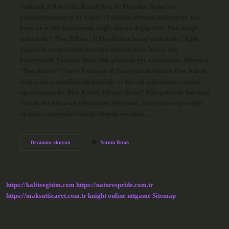
yaklaşık 358 km’dir. Kamil Koç ile Pisa’dan Roma’ya
yolculuğunuzun en az 4 saat 15 dakika sürmesi bekleniyor. Bu,
hava ve trafik koşullarına bağlı olarak değişebilir. Pisa hangi
şehirdedir? Pisa İliPisa / İl Pisa Kulesi hangi şehirdedir? Eğik
yapısıyla yerçekimine meydan okuyan kule, İtalya’nın
kuzeyindeki Toskana’daki Pisa şehrinde yer almaktadır. Dünyaca
“Pisa Kulesi” (Torre Pendente di Pisa) olarak bilinen Pisa Kulesi,
İtalya’nın sembollerinden biridir ve her yıl milyonlarca turisti
ağırlamaktadır. Pisa Kulesi Milano’da mı? Pisa şehrinde bulunan
Piazza dei Miracoli (Mucizeler Meydanı), İtalya’nın en prestijli
ve ünlü yerlerinden biridir. Büyük meydan,…
Pisa
Devamını okuyun
Yorum Bırak
Kulesi
Romada
Mı
https://kaliteegitim.com
https://naturespride.com.tr
https://maksutticaret.com.tr
knight online
nttgame
Sitemap