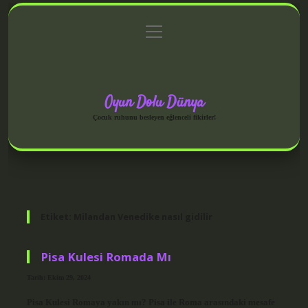
menüyü
Anasayfa
Gizlilik Politikası
Yasal Uyarı
aç
Hakkımızda
Oyun Dolu Dünya
Çocuk ruhunu besleyen eğlenceli fikirler!
Etiket:
Milandan Venedike nasıl gidilir
Pisa Kulesi Romada Mı
Tarih: Ekim 29, 2024
Pisa Kulesi Romaya yakın mı? Pisa ile Roma arasındaki mesafe