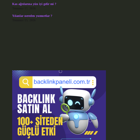
Kas ağrılarına yün iyi gelir mi ?
Temmuz 17, 2026
Yılanlar nereden yumurtlar ?
Temmuz 15, 2026