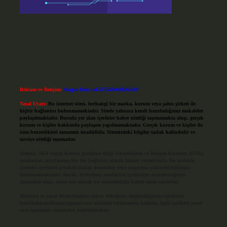
Reklam ve İletişim:
Skype: live:.cid.575569c608265c69
Yasal Uyarı:
Bu internet sitesi, herhangi bir marka, kurum veya şahıs şirketi ile
hiçbir bağlantısı bulunmamaktadır. Sitede yalnızca kendi hazırladığımız makaleler
paylaşılmaktadır. Burada yer alan içerikler haber niteliği taşımamakta olup, gerçek
kurum ve kişiler hakkında paylaşım yapılmamaktadır. Gerçek kurum ve kişiler ile
isim benzerlikleri tamamen tesadüfidir. Sitemizdeki bilgiler taslak halindedir ve
tavsiye niteliği taşımazlar.
Sitemiz, 5651 Sayılı Kanun gereğince Bilgi Teknolojileri ve İletişim Kurumu (BTK)
tarafından onaylanmış bir Yer Sağlayıcı olarak hizmet vermektedir. Bu nedenle,
sitedeki içerikleri proaktif olarak denetleme veya araştırma yükümlülüğümüz
bulunmamaktadır. Ancak, üyelerimiz yazdıkları içeriklerin sorumluluğunu
taşımakta olup, siteye üye olarak bu sorumluluğu kabul etmiş sayılırlar.
Hukuka ve yasal düzenlemelere aykırı olduğunu düşündüğünüz içerikleri,
backlinkpanelicomtr@gmail.com
adresine bildirmeniz halinde, ilgili içerikler yasal
süre içerisinde sitemizden kaldırılacaktır.