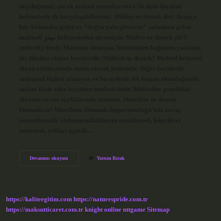
duyduğunuz; ancak anlamı unutulan veya ilk defa duyulan
kelimelerle de karşılaşabilirsiniz. Mühlet ne demek din? Arapça
hdy kökünden gelen ve “doğru yolu gösteren” anlamına gelen
muhtadi مهتدٍ kelimesinden türemiştir. Müfret ne demek şiir?
müfred (=ferd): Manzum olmayan, birbirinden bağımsız yazılmış
iki dizeden oluşan beyitlerdir. Müfreti ne demek? Mufred kelimesi
divan edebiyatında terim olarak kullanılır. Diğer beyitlerle
anlamsal ilişkisi olmayan ve bu nedenle tek başına okunduğunda
anlam ifade eden beyitlere mufred denir. Müfredler genellikle
divanların son sayfalarında bulunur. Musellim ne demek
Osmanlıca? Müsellem, Osmanlı İmparatorluğu’nda savaş
zamanlarında ordunun sokaklarını temizlemek, köprüleri
onarmak, yolları açmak…
Mülfet
Devamını okuyun
Yorum Bırak
Ne
Demek
https://kaliteegitim.com
https://naturespride.com.tr
https://maksutticaret.com.tr
knight online
nttgame
Sitemap