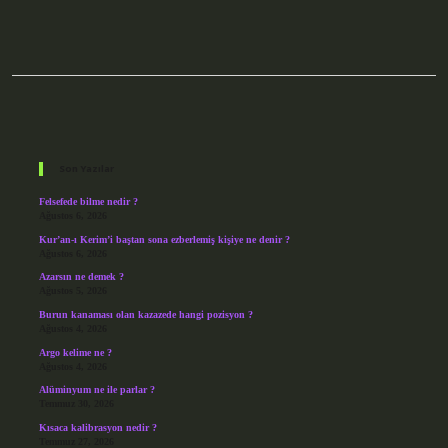
Sidebar
Son Yazılar
Felsefede bilme nedir ?
Ağustos 6, 2026
Kur’an-ı Kerim’i baştan sona ezberlemiş kişiye ne denir ?
Ağustos 6, 2026
Azarsın ne demek ?
Ağustos 5, 2026
Burun kanaması olan kazazede hangi pozisyon ?
Ağustos 4, 2026
Argo kelime ne ?
Ağustos 4, 2026
Alüminyum ne ile parlar ?
Temmuz 30, 2026
Kısaca kalibrasyon nedir ?
Temmuz 27, 2026