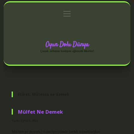
menüyü
Anasayfa
Gizlilik Politikası
Yasal Uyarı
aç
Hakkımızda
Oyun Dolu Dünya
Çocuk ruhunu besleyen eğlenceli fikirler!
Etiket:
Mütessa ne demek
Mülfet Ne Demek
Tarih: Eylül 8, 2024
Möhlet ne demek? Gün içerisinde farklı kanallardan