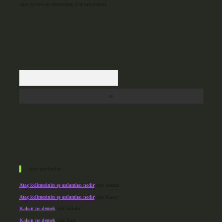
süre içerisinde sitemizden kaldırılacaktır.
Arama
Son yorumlar
Ataç kelimesinin eş anlamlısı nedir
için
admin
Ataç kelimesinin eş anlamlısı nedir
için
Kuzey
Kalsın ne demek
için
admin
Kalsın ne demek
için
Şule