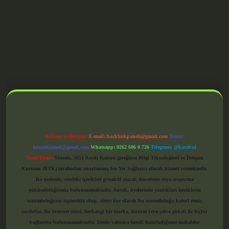
grandoperabet giriş
Reklam ve İletişim:
E-mail:
backlinkpaneli@gmail.com
Teams:
forumhizmeti@gmail.com
Whatsapp: 0262 606 0 726
Telegram: @karabul
Yasal Uyarı:
Sitemiz, 5651 Sayılı Kanun gereğince Bilgi Teknolojileri ve İletişim
Kurumu (BTK) tarafından onaylanmış bir Yer Sağlayıcı olarak hizmet vermektedir.
Bu nedenle, sitedeki içerikleri proaktif olarak denetleme veya araştırma
yükümlülüğümüz bulunmamaktadır. Ancak, üyelerimiz yazdıkları içeriklerin
sorumluluğunu taşımakta olup, siteye üye olarak bu sorumluluğu kabul etmiş
sayılırlar. Bu internet sitesi, herhangi bir marka, kurum veya şahıs şirketi ile hiçbir
bağlantısı bulunmamaktadır. Sitede yalnızca kendi hazırladığımız makaleler