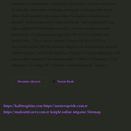
sodyum kelimesinden) sembolü ile gösterilen ve atom numarası
11 olan bir elementtir. Sodyum, yumuşak ve kaygan bir metal
olup alkali metaller grubuna aittir. Na İngilizce kısaltma ne
demek? n/ain forma abreviada escrita de “not applicable”, n.a.
(não applicável) ifadesinin çevirisi… cevap vermiyor, resmi
formlarda cevaplanmaması gereken bir soruyu belirtir, not
applicable… Na ve no ne demek? Normalde açık (NO) ve
normalde kapalı (NC) kontaklar. İngilizcede kısaltma ne demek?
“abbreviation” teriminin İngilizce Türkçe Sözlükte anlamları: 44
sonuç abbreviation i. Na simgesi nedir? 7440-23-5Sodyum / CAS
numarası Na hangi dil? Na-Dene isminin kaynağı Tlingit…
N
Devamını okuyun
Yorum Bırak
A
Kısaltması
Ne
Demek
https://kaliteegitim.com
https://naturespride.com.tr
https://maksutticaret.com.tr
knight online
nttgame
Sitemap