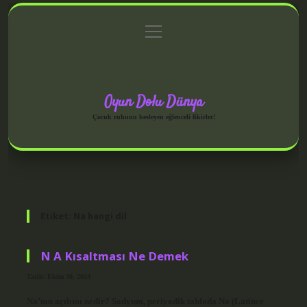
menüyü
Anasayfa
Gizlilik Politikası
Yasal Uyarı
aç
Hakkımızda
Oyun Dolu Dünya
Çocuk ruhunu besleyen eğlenceli fikirler!
Etiket:
Na hangi dil
N A Kısaltması Ne Demek
Tarih: Ekim 30, 2024
Na’nın açılımı nedir? Sodyum, periyodik tabloda Na (Latince