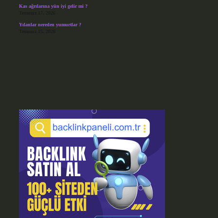
Kas ağrılarına yün iyi gelir mi ?
Temmuz 17, 2026
Yılanlar nereden yumurtlar ?
Temmuz 15, 2026