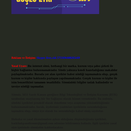
Reklam ve İletişim:
Skype: live:.cid.575569c608265c69
Yasal Uyarı:
Bu internet sitesi, herhangi bir marka, kurum veya şahıs şirketi ile
hiçbir bağlantısı bulunmamaktadır. Sitede yalnızca kendi hazırladığımız makaleler
paylaşılmaktadır. Burada yer alan içerikler haber niteliği taşımamakta olup, gerçek
kurum ve kişiler hakkında paylaşım yapılmamaktadır. Gerçek kurum ve kişiler ile
isim benzerlikleri tamamen tesadüfidir. Sitemizdeki bilgiler taslak halindedir ve
tavsiye niteliği taşımazlar.
Sitemiz, 5651 Sayılı Kanun gereğince Bilgi Teknolojileri ve İletişim Kurumu (BTK)
tarafından onaylanmış bir Yer Sağlayıcı olarak hizmet vermektedir. Bu nedenle,
sitedeki içerikleri proaktif olarak denetleme veya araştırma yükümlülüğümüz
bulunmamaktadır. Ancak, üyelerimiz yazdıkları içeriklerin sorumluluğunu
taşımakta olup, siteye üye olarak bu sorumluluğu kabul etmiş sayılırlar.
Hukuka ve yasal düzenlemelere aykırı olduğunu düşündüğünüz içerikleri,
backlinkpanelicomtr@gmail.com
adresine bildirmeniz halinde, ilgili içerikler yasal
süre içerisinde sitemizden kaldırılacaktır.