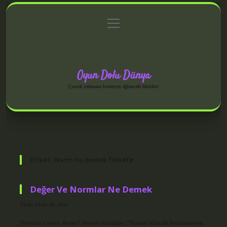
menüyü
Anasayfa
Gizlilik Politikası
Yasal Uyarı
aç
Hakkımızda
Oyun Dolu Dünya
Çocuk ruhunu besleyen eğlenceli fikirler!
Etiket:
Norm ne demek felsefe
Değer Ve Normlar Ne Demek
Tarih: Ekim 18, 2024
Normlar neye denir? Norm sözlükte; “Kural olarak benimsenen