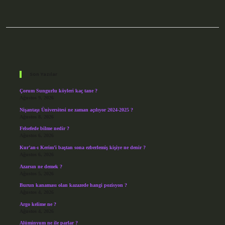
Sidebar
Son Yazılar
Çorum Sungurlu köyleri kaç tane ?
Ağustos 9, 2026
Nişantaşı Üniversitesi ne zaman açılıyor 2024-2025 ?
Ağustos 8, 2026
Felsefede bilme nedir ?
Ağustos 6, 2026
Kur’an-ı Kerim’i baştan sona ezberlemiş kişiye ne denir ?
Ağustos 6, 2026
Azarsın ne demek ?
Ağustos 5, 2026
Burun kanaması olan kazazede hangi pozisyon ?
Ağustos 4, 2026
Argo kelime ne ?
Ağustos 4, 2026
Alüminyum ne ile parlar ?