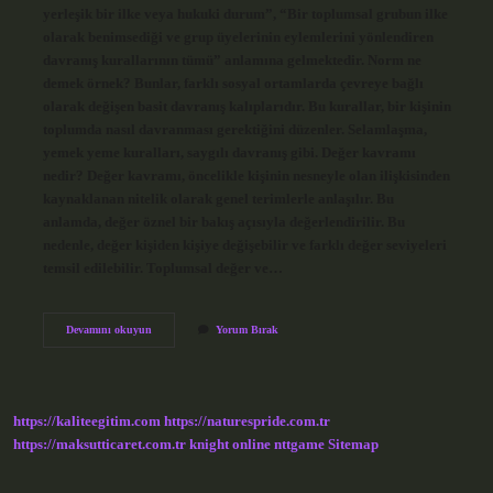
yerleşik bir ilke veya hukuki durum”, “Bir toplumsal grubun ilke
olarak benimsediği ve grup üyelerinin eylemlerini yönlendiren
davranış kurallarının tümü” anlamına gelmektedir. Norm ne
demek örnek? Bunlar, farklı sosyal ortamlarda çevreye bağlı
olarak değişen basit davranış kalıplarıdır. Bu kurallar, bir kişinin
toplumda nasıl davranması gerektiğini düzenler. Selamlaşma,
yemek yeme kuralları, saygılı davranış gibi. Değer kavramı
nedir? Değer kavramı, öncelikle kişinin nesneyle olan ilişkisinden
kaynaklanan nitelik olarak genel terimlerle anlaşılır. Bu
anlamda, değer öznel bir bakış açısıyla değerlendirilir. Bu
nedenle, değer kişiden kişiye değişebilir ve farklı değer seviyeleri
temsil edilebilir. Toplumsal değer ve…
Değer
Devamını okuyun
Yorum Bırak
Ve
Normlar
Ne
Demek
https://kaliteegitim.com
https://naturespride.com.tr
https://maksutticaret.com.tr
knight online
nttgame
Sitemap