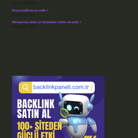
Temmuz 30, 2026
Kısaca kalibrasyon nedir ?
Temmuz 27, 2026
Mevlana’nın ölüm yıl dönümüne verilen ad nedir ?
Temmuz 25, 2026