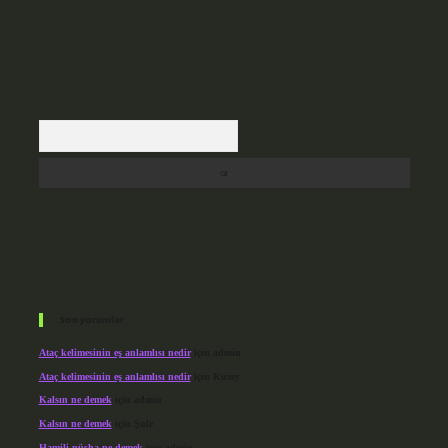
Arama
Son yorumlar
Ataç kelimesinin eş anlamlısı nedir
için
admin
Ataç kelimesinin eş anlamlısı nedir
için
Kuzey
Kalsın ne demek
için
admin
Kalsın ne demek
için
Şule
Hamili nüsha ne demek
için
admin