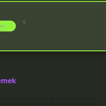
ızda
Demek
leşik bir ilke veya hukuki durum”, “Bir toplumsal grubun ilke olarak
 kurallarının tümü” anlamına gelmektedir. Norm ne demek örnek? Bunlar,