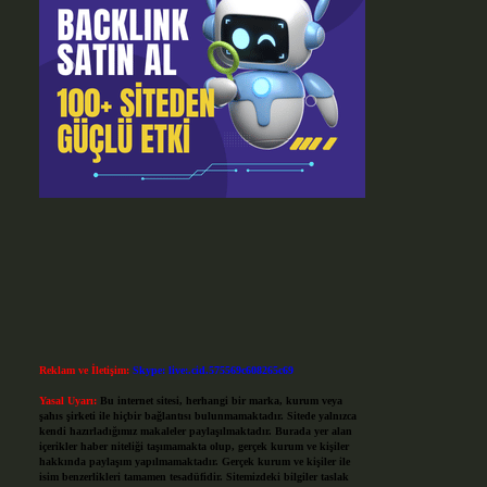
Reklam ve İletişim:
Skype: live:.cid.575569c608265c69
Yasal Uyarı:
Bu internet sitesi, herhangi bir marka, kurum veya
şahıs şirketi ile hiçbir bağlantısı bulunmamaktadır. Sitede yalnızca
kendi hazırladığımız makaleler paylaşılmaktadır. Burada yer alan
içerikler haber niteliği taşımamakta olup, gerçek kurum ve kişiler
hakkında paylaşım yapılmamaktadır. Gerçek kurum ve kişiler ile
isim benzerlikleri tamamen tesadüfidir. Sitemizdeki bilgiler taslak