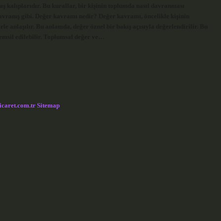
ış kalıplarıdır. Bu kurallar, bir kişinin toplumda nasıl davranması
avranış gibi. Değer kavramı nedir? Değer kavramı, öncelikle kişinin
rle anlaşılır. Bu anlamda, değer öznel bir bakış açısıyla değerlendirilir. Bu
 temsil edilebilir. Toplumsal değer ve…
icaret.com.tr
Sitemap