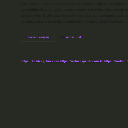
farklı sosyal ortamlarda çevreye bağlı olarak değişen basit davran
gerektiğini düzenler. Selamlaşma, yemek yeme kuralları, saygılı d
nesneyle olan ilişkisinden kaynaklanan nitelik olarak genel terimle
nedenle, değer kişiden kişiye değişebilir ve farklı değer seviyeleri
Değer
Devamını okuyun
Yorum Bırak
Ve
Normlar
Ne
Demek
https://kaliteegitim.com
https://naturespride.com.tr
https://maksutt