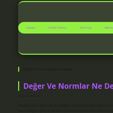
Anasayfa
Gizlilik Politikası
Yasal Uyarı
Hakkım
Etiket:
Norm olmak ne demek
Değer Ve Normlar Ne 
Tarih: Ekim 18, 2024
Normlar neye denir? Norm sözlükte; “Kural olarak benimsenen yer
benimsediği ve grup üyelerinin eylemlerini yönlendiren davranış