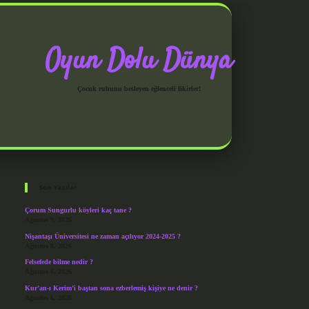
Oyun Dolu Dünya
Çocuk ruhunu besleyen eğlenceli fikirler!
Sidebar
grandoperabet giriş
Son Yazılar
Çorum Sungurlu köyleri kaç tane ?
Ağustos 9, 2026
Nişantaşı Üniversitesi ne zaman açılıyor 2024-2025 ?
Ağustos 8, 2026
Felsefede bilme nedir ?
Ağustos 6, 2026
Kur’an-ı Kerim’i baştan sona ezberlemiş kişiye ne denir ?
Ağustos 6, 2026