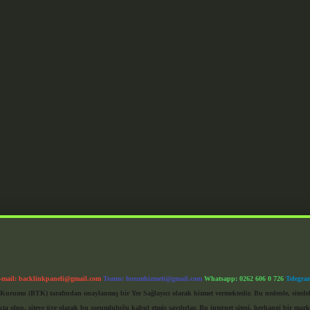
-mail:
backlinkpaneli@gmail.com
Teams:
forumhizmeti@gmail.com
Whatsapp: 0262 606 0 726
Telegra
im Kurumu (BTK) tarafından onaylanmış bir Yer Sağlayıcı olarak hizmet vermektedir. Bu nedenle, sited
 olup, siteye üye olarak bu sorumluluğu kabul etmiş sayılırlar. Bu internet sitesi, herhangi bir mark