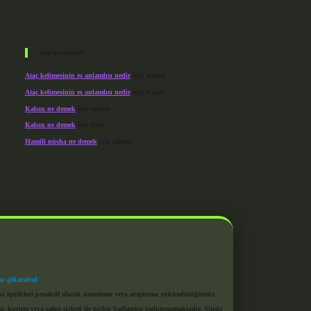
Son yorumlar
Ataç kelimesinin eş anlamlısı nedir
için
admin
Ataç kelimesinin eş anlamlısı nedir
için
Kuzey
Kalsın ne demek
için
admin
Kalsın ne demek
için
Şule
Hamili nüsha ne demek
için
admin
m: @karabul
eki içerikleri proaktif olarak denetleme veya araştırma yükümlülüğümüz
a, kurum veya şahıs şirketi ile hiçbir bağlantısı bulunmamaktadır. Sitede