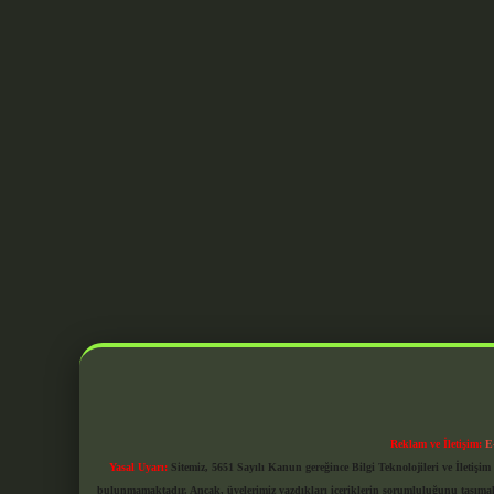
Reklam ve İletişim:
E
Yasal Uyarı:
Sitemiz, 5651 Sayılı Kanun gereğince Bilgi Teknolojileri ve İletiş
bulunmamaktadır. Ancak, üyelerimiz yazdıkları içeriklerin sorumluluğunu taşımakta