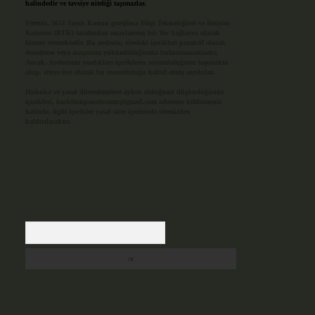
halindedir ve tavsiye niteliği taşımazlar.
Sitemiz, 5651 Sayılı Kanun gereğince Bilgi Teknolojileri ve İletişim
Kurumu (BTK) tarafından onaylanmış bir Yer Sağlayıcı olarak
hizmet vermektedir. Bu nedenle, sitedeki içerikleri proaktif olarak
denetleme veya araştırma yükümlülüğümüz bulunmamaktadır.
Ancak, üyelerimiz yazdıkları içeriklerin sorumluluğunu taşımakta
olup, siteye üye olarak bu sorumluluğu kabul etmiş sayılırlar.
Hukuka ve yasal düzenlemelere aykırı olduğunu düşündüğünüz
içerikleri,
backlinkpanelicomtr@gmail.com
adresine bildirmeniz
halinde, ilgili içerikler yasal süre içerisinde sitemizden
kaldırılacaktır.
Arama