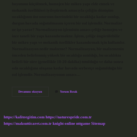
boyutunu küçültmek, homojen bir mikro yapı elde etmek ve
mekanik özellikleri iyileştirmek amacıyla çeliğin dönüşüm
sıcaklığının üst sınırının üzerindeki bir sıcaklığa kadar ısıtılıp,
durgun havada soğutulmasını içeren bir ısıl işlemdir. Normalize
ne işe yarar? Normalizasyon işleminin amacı çeliğe homojen ve
ince taneli bir yapı kazandırmaktır. İşlem, çeliğe öngörülebilir
bir mikro yapı ve mekanik özellikler kazandırmak için kullanılır.
Normalizasyon nedir malzeme? Normalizasyon, bir malzemenin
önceden belirlenmiş yüksek bir sıcaklığa ısıtıldığı, bu sıcaklıkta
belirli bir süre (genellikle 10-20 dakika) tutulduğu ve daha sonra
oda sıcaklığına ulaşana kadar havada serbestçe soğutulduğu bir
ısıl işlemdir. Normalizasyonun amacı…
Normalize
Devamını okuyun
Yorum Bırak
Çelik
Nedir
https://kaliteegitim.com
https://naturespride.com.tr
https://maksutticaret.com.tr
knight online
nttgame
Sitemap