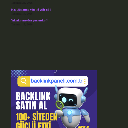
Temmuz 23, 2026
Kas ağrılarına yün iyi gelir mi ?
Temmuz 17, 2026
Yılanlar nereden yumurtlar ?
Temmuz 15, 2026