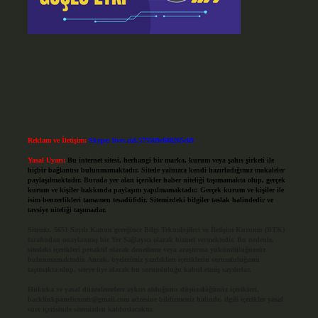
Reklam ve İletişim:
Skype: live:.cid.575569c608265c69
Yasal Uyarı:
Bu internet sitesi, herhangi bir marka, kurum veya şahıs şirketi ile
hiçbir bağlantısı bulunmamaktadır. Sitede yalnızca kendi hazırladığımız makaleler
paylaşılmaktadır. Burada yer alan içerikler haber niteliği taşımamakta olup, gerçek
kurum ve kişiler hakkında paylaşım yapılmamaktadır. Gerçek kurum ve kişiler ile
isim benzerlikleri tamamen tesadüfidir. Sitemizdeki bilgiler taslak halindedir ve
tavsiye niteliği taşımazlar.
Sitemiz, 5651 Sayılı Kanun gereğince Bilgi Teknolojileri ve İletişim Kurumu (BTK)
tarafından onaylanmış bir Yer Sağlayıcı olarak hizmet vermektedir. Bu nedenle,
sitedeki içerikleri proaktif olarak denetleme veya araştırma yükümlülüğümüz
bulunmamaktadır. Ancak, üyelerimiz yazdıkları içeriklerin sorumluluğunu
taşımakta olup, siteye üye olarak bu sorumluluğu kabul etmiş sayılırlar.
Hukuka ve yasal düzenlemelere aykırı olduğunu düşündüğünüz içerikleri,
backlinkpanelicomtr@gmail.com
adresine bildirmeniz halinde, ilgili içerikler yasal
süre içerisinde sitemizden kaldırılacaktır.