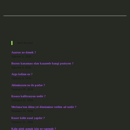
Sidebar
Son Yazılar
Azarsın ne demek ?
Ağustos 5, 2026
Burun kanaması olan kazazede hangi pozisyon ?
Ağustos 4, 2026
Argo kelime ne ?
Ağustos 4, 2026
Alüminyum ne ile parlar ?
Temmuz 30, 2026
Kısaca kalibrasyon nedir ?
Temmuz 27, 2026
Mevlana’nın ölüm yıl dönümüne verilen ad nedir ?
Temmuz 25, 2026
Knorr köfte nasıl yapılır ?
Temmuz 25, 2026
Kalp gözü açmak için ne yapmalı ?