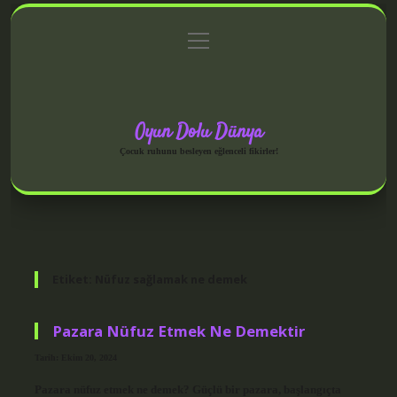
menüyü
Anasayfa
Gizlilik Politikası
Yasal Uyarı
aç
Hakkımızda
Oyun Dolu Dünya
Çocuk ruhunu besleyen eğlenceli fikirler!
Etiket:
Nüfuz sağlamak ne demek
Pazara Nüfuz Etmek Ne Demektir
Tarih: Ekim 20, 2024
Pazara nüfuz etmek ne demek? Güçlü bir pazara, başlangıçta