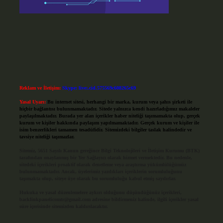
Reklam ve İletişim:
Skype: live:.cid.575569c608265c69
Yasal Uyarı:
Bu internet sitesi, herhangi bir marka, kurum veya şahıs şirketi ile
hiçbir bağlantısı bulunmamaktadır. Sitede yalnızca kendi hazırladığımız makaleler
paylaşılmaktadır. Burada yer alan içerikler haber niteliği taşımamakta olup, gerçek
kurum ve kişiler hakkında paylaşım yapılmamaktadır. Gerçek kurum ve kişiler ile
isim benzerlikleri tamamen tesadüfidir. Sitemizdeki bilgiler taslak halindedir ve
tavsiye niteliği taşımazlar.
Sitemiz, 5651 Sayılı Kanun gereğince Bilgi Teknolojileri ve İletişim Kurumu (BTK)
tarafından onaylanmış bir Yer Sağlayıcı olarak hizmet vermektedir. Bu nedenle,
sitedeki içerikleri proaktif olarak denetleme veya araştırma yükümlülüğümüz
bulunmamaktadır. Ancak, üyelerimiz yazdıkları içeriklerin sorumluluğunu
taşımakta olup, siteye üye olarak bu sorumluluğu kabul etmiş sayılırlar.
Hukuka ve yasal düzenlemelere aykırı olduğunu düşündüğünüz içerikleri,
backlinkpanelicomtr@gmail.com
adresine bildirmeniz halinde, ilgili içerikler yasal
süre içerisinde sitemizden kaldırılacaktır.