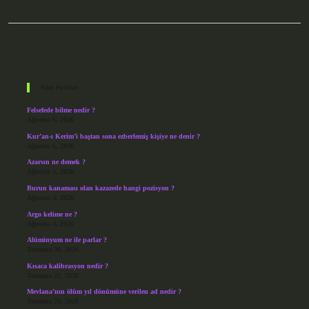
Sidebar
Son Yazılar
Felsefede bilme nedir ?
Ağustos 6, 2026
Kur’an-ı Kerim’i baştan sona ezberlemiş kişiye ne denir ?
Ağustos 6, 2026
Azarsın ne demek ?
Ağustos 5, 2026
Burun kanaması olan kazazede hangi pozisyon ?
Ağustos 4, 2026
Argo kelime ne ?
Ağustos 4, 2026
Alüminyum ne ile parlar ?
Temmuz 30, 2026
Kısaca kalibrasyon nedir ?
Temmuz 27, 2026
Mevlana’nın ölüm yıl dönümüne verilen ad nedir ?
Temmuz 25, 2026