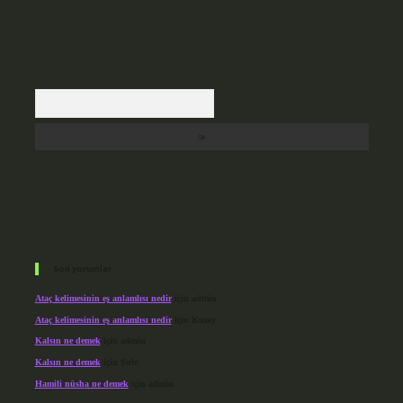
Arama
Son yorumlar
Ataç kelimesinin eş anlamlısı nedir
için
admin
Ataç kelimesinin eş anlamlısı nedir
için
Kuzey
Kalsın ne demek
için
admin
Kalsın ne demek
için
Şule
Hamili nüsha ne demek
için
admin