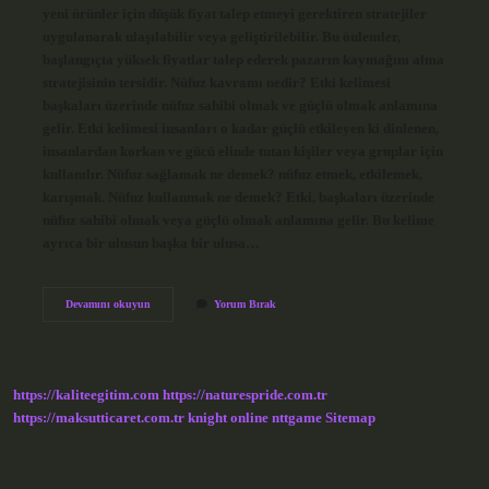
yeni ürünler için düşük fiyat talep etmeyi gerektiren stratejiler
uygulanarak ulaşılabilir veya geliştirilebilir. Bu önlemler,
başlangıçta yüksek fiyatlar talep ederek pazarın kaymağını alma
stratejisinin tersidir. Nüfuz kavramı nedir? Etki kelimesi
başkaları üzerinde nüfuz sahibi olmak ve güçlü olmak anlamına
gelir. Etki kelimesi insanları o kadar güçlü etkileyen ki dinlenen,
insanlardan korkan ve gücü elinde tutan kişiler veya gruplar için
kullanılır. Nüfuz sağlamak ne demek? nüfuz etmek, etkilemek,
karışmak. Nüfuz kullanmak ne demek? Etki, başkaları üzerinde
nüfuz sahibi olmak veya güçlü olmak anlamına gelir. Bu kelime
ayrıca bir ulusun başka bir ulusa…
Pazara
Devamını okuyun
Yorum Bırak
Nüfuz
Etmek
Ne
Demektir
https://kaliteegitim.com
https://naturespride.com.tr
https://maksutticaret.com.tr
knight online
nttgame
Sitemap