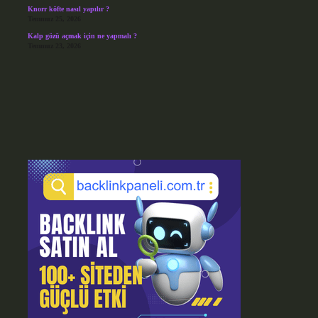
Knorr köfte nasıl yapılır ?
Temmuz 25, 2026
Kalp gözü açmak için ne yapmalı ?
Temmuz 23, 2026