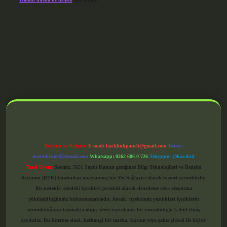
grandoperabet giriş
Reklam ve İletişim:
E-mail:
backlinkpaneli@gmail.com
Teams:
forumhizmeti@gmail.com
Whatsapp: 0262 606 0 726
Telegram: @karabul
Yasal Uyarı:
Sitemiz, 5651 Sayılı Kanun gereğince Bilgi Teknolojileri ve İletişim
Kurumu (BTK) tarafından onaylanmış bir Yer Sağlayıcı olarak hizmet vermektedir.
Bu nedenle, sitedeki içerikleri proaktif olarak denetleme veya araştırma
yükümlülüğümüz bulunmamaktadır. Ancak, üyelerimiz yazdıkları içeriklerin
sorumluluğunu taşımakta olup, siteye üye olarak bu sorumluluğu kabul etmiş
sayılırlar. Bu internet sitesi, herhangi bir marka, kurum veya şahıs şirketi ile hiçbir