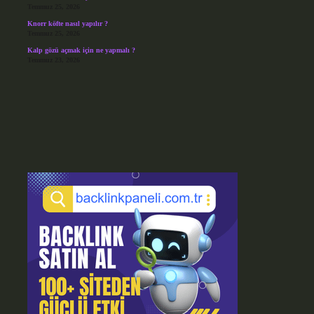
Temmuz 25, 2026
Knorr köfte nasıl yapılır ?
Temmuz 25, 2026
Kalp gözü açmak için ne yapmalı ?
Temmuz 23, 2026