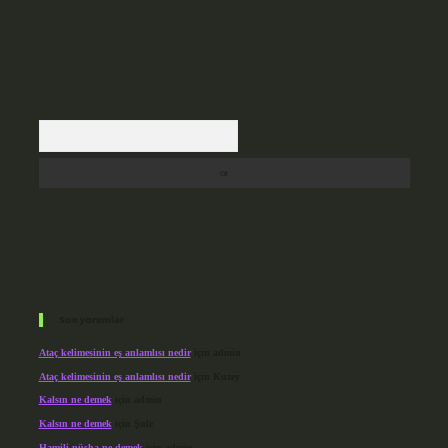
Arama
Son yorumlar
Ataç kelimesinin eş anlamlısı nedir
için
admin
Ataç kelimesinin eş anlamlısı nedir
için
Kuzey
Kalsın ne demek
için
admin
Kalsın ne demek
için
Şule
Hamili nüsha ne demek
için
admin