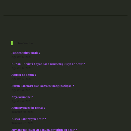
Sidebar
Son Yazılar
Felsefede bilme nedir ?
Ağustos 6, 2026
Kur’an-ı Kerim’i baştan sona ezberlemiş kişiye ne denir ?
Ağustos 6, 2026
Azarsın ne demek ?
Ağustos 5, 2026
Burun kanaması olan kazazede hangi pozisyon ?
Ağustos 4, 2026
Argo kelime ne ?
Ağustos 4, 2026
Alüminyum ne ile parlar ?
Temmuz 30, 2026
Kısaca kalibrasyon nedir ?
Temmuz 27, 2026
Mevlana’nın ölüm yıl dönümüne verilen ad nedir ?