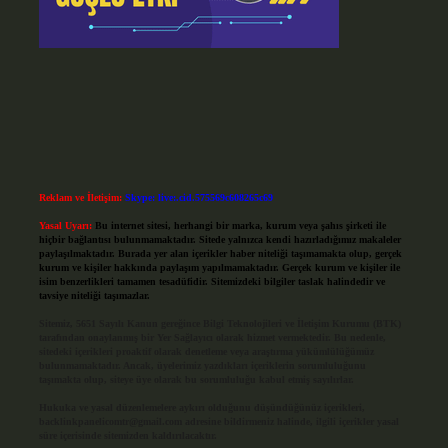
Reklam ve İletişim:
Skype: live:.cid.575569c608265c69
Yasal Uyarı:
Bu internet sitesi, herhangi bir marka, kurum veya şahıs şirketi ile
hiçbir bağlantısı bulunmamaktadır. Sitede yalnızca kendi hazırladığımız makaleler
paylaşılmaktadır. Burada yer alan içerikler haber niteliği taşımamakta olup, gerçek
kurum ve kişiler hakkında paylaşım yapılmamaktadır. Gerçek kurum ve kişiler ile
isim benzerlikleri tamamen tesadüfidir. Sitemizdeki bilgiler taslak halindedir ve
tavsiye niteliği taşımazlar.
Sitemiz, 5651 Sayılı Kanun gereğince Bilgi Teknolojileri ve İletişim Kurumu (BTK)
tarafından onaylanmış bir Yer Sağlayıcı olarak hizmet vermektedir. Bu nedenle,
sitedeki içerikleri proaktif olarak denetleme veya araştırma yükümlülüğümüz
bulunmamaktadır. Ancak, üyelerimiz yazdıkları içeriklerin sorumluluğunu
taşımakta olup, siteye üye olarak bu sorumluluğu kabul etmiş sayılırlar.
Hukuka ve yasal düzenlemelere aykırı olduğunu düşündüğünüz içerikleri,
backlinkpanelicomtr@gmail.com
adresine bildirmeniz halinde, ilgili içerikler yasal
süre içerisinde sitemizden kaldırılacaktır.