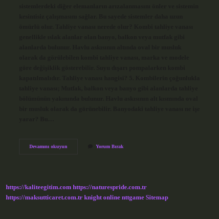
sistemlerdeki diğer elemanların arızalanmasını önler ve sistemin
kesintisiz çalışmasını sağlar. Bu sayede sistemler daha uzun
ömürlü olur. Tahliye vanası nerede olur? Kombi tahliye vanası
genellikle ıslak alanlar olan banyo, balkon veya mutfak gibi
alanlarda bulunur. Havlu askısının altında oval bir musluk
olarak da görülebilen kombi tahliye vanası, marka ve modele
göre değişiklik gösterebilir. Suyu dışarı pompalarken kombi
kapatılmalıdır. Tahliye vanası hangisi? 5. Kombilerin çoğunlukla
tahliye vanası; Mutfak, balkon veya banyo gibi alanlarda tahliye
bölümünün yakınında bulunur. Havlu askısının alt kısmında oval
bir musluk olarak da görünebilir. Banyodaki tahliye vanası ne işe
yarar? Bu…
Tahliye
Devamını okuyun
Yorum Bırak
Vanası
Ne
Demek
https://kaliteegitim.com
https://naturespride.com.tr
https://maksutticaret.com.tr
knight online
nttgame
Sitemap