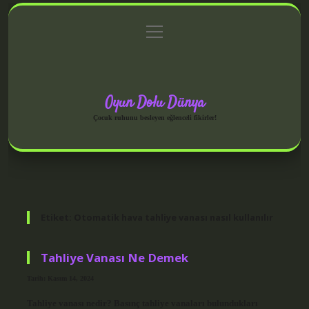
menüyü
Anasayfa
Gizlilik Politikası
Yasal Uyarı
aç
Hakkımızda
Oyun Dolu Dünya
Çocuk ruhunu besleyen eğlenceli fikirler!
Etiket:
Otomatik hava tahliye vanası nasıl kullanılır
Tahliye Vanası Ne Demek
Tarih: Kasım 14, 2024
Tahliye vanası nedir? Basınç tahliye vanaları bulundukları