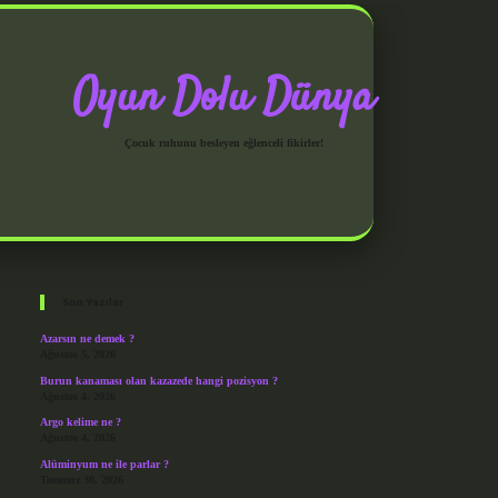
Oyun Dolu Dünya
Çocuk ruhunu besleyen eğlenceli fikirler!
Sidebar
grandoperabet giriş
Son Yazılar
Azarsın ne demek ?
Ağustos 5, 2026
Burun kanaması olan kazazede hangi pozisyon ?
Ağustos 4, 2026
Argo kelime ne ?
Ağustos 4, 2026
Alüminyum ne ile parlar ?
Temmuz 30, 2026