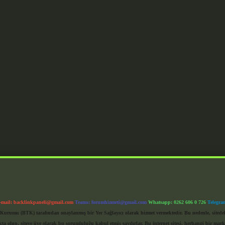
-mail:
backlinkpaneli@gmail.com
Teams:
forumhizmeti@gmail.com
Whatsapp: 0262 606 0 726
Telegra
im Kurumu (BTK) tarafından onaylanmış bir Yer Sağlayıcı olarak hizmet vermektedir. Bu nedenle, sited
 olup, siteye üye olarak bu sorumluluğu kabul etmiş sayılırlar. Bu internet sitesi, herhangi bir mark