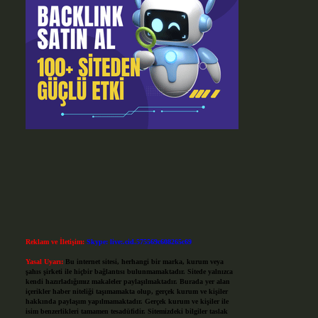
Reklam ve İletişim:
Skype: live:.cid.575569c608265c69
Yasal Uyarı:
Bu internet sitesi, herhangi bir marka, kurum veya
şahıs şirketi ile hiçbir bağlantısı bulunmamaktadır. Sitede yalnızca
kendi hazırladığımız makaleler paylaşılmaktadır. Burada yer alan
içerikler haber niteliği taşımamakta olup, gerçek kurum ve kişiler
hakkında paylaşım yapılmamaktadır. Gerçek kurum ve kişiler ile
isim benzerlikleri tamamen tesadüfidir. Sitemizdeki bilgiler taslak