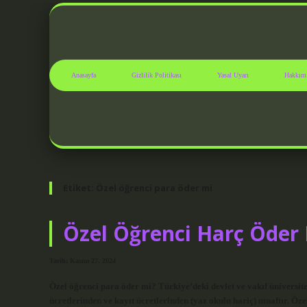
Anasayfa
Gizlilik Politikası
Yasal Uyarı
Hakkım
Etiket:
Özel öğrenci para öder mi
Özel Öğrenci Harç Öder
Tarih: Kasım 27, 2024
Özel öğrenci para öder mi? Türkiye’deki devlet ve vakıf üniversite
ücretlerinden ve kayıt ücretlerinden (yaz okulu hariç) muaftır. Ö