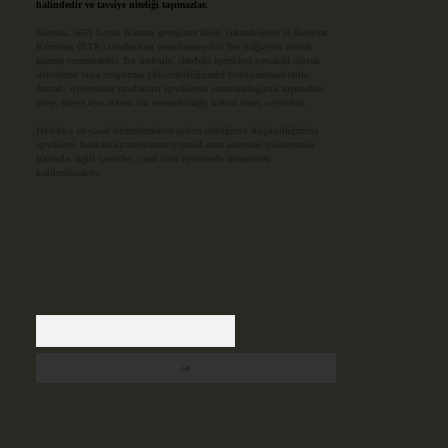
halindedir ve tavsiye niteliği taşımazlar.
Sitemiz, 5651 Sayılı Kanun gereğince Bilgi Teknolojileri ve İletişim
Kurumu (BTK) tarafından onaylanmış bir Yer Sağlayıcı olarak
hizmet vermektedir. Bu nedenle, sitedeki içerikleri proaktif olarak
denetleme veya araştırma yükümlülüğümüz bulunmamaktadır.
Ancak, üyelerimiz yazdıkları içeriklerin sorumluluğunu taşımakta
olup, siteye üye olarak bu sorumluluğu kabul etmiş sayılırlar.
Hukuka ve yasal düzenlemelere aykırı olduğunu düşündüğünüz
içerikleri,
backlinkpanelicomtr@gmail.com
adresine bildirmeniz
halinde, ilgili içerikler yasal süre içerisinde sitemizden
kaldırılacaktır.
Arama