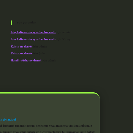
Son yorumlar
Ataç kelimesinin eş anlamlısı nedir
için
admin
Ataç kelimesinin eş anlamlısı nedir
için
Kuzey
Kalsın ne demek
için
admin
Kalsın ne demek
için
Şule
Hamili nüsha ne demek
için
admin
m: @karabul
eki içerikleri proaktif olarak denetleme veya araştırma yükümlülüğümüz
a, kurum veya şahıs şirketi ile hiçbir bağlantısı bulunmamaktadır. Sitede