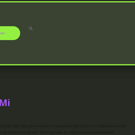
ızda
 Mi
lerinde öğrenim gören lisans ve lisansüstü öğrenciler, özel öğrenim kredisi
zel öğrencilik ücretli mi? Özel öğrenim ve değişim programlarındaki