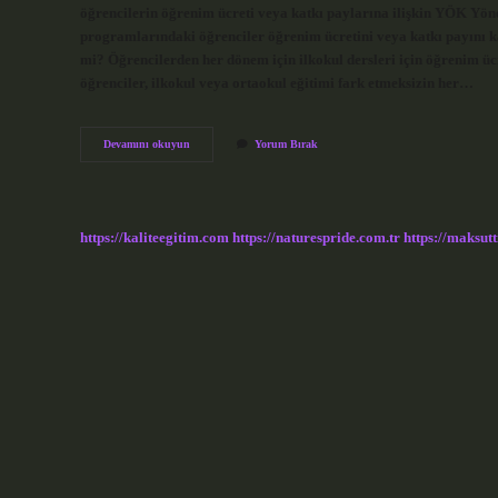
öğrencilerin öğrenim ücreti veya katkı paylarına ilişkin YÖK Yön
programlarındaki öğrenciler öğrenim ücretini veya katkı payını k
mi? Öğrencilerden her dönem için ilkokul dersleri için öğrenim ücr
öğrenciler, ilkokul veya ortaokul eğitimi fark etmeksizin her…
Özel
Devamını okuyun
Yorum Bırak
Öğrenci
Harç
Öder
Mi
https://kaliteegitim.com
https://naturespride.com.tr
https://maksutt