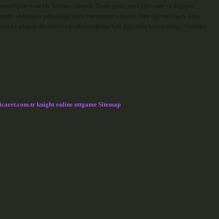
etmeliğine yeni bir hüküm eklendi. Buna göre, özel öğrenim ve değişim
ayıtlı oldukları yükseköğretim kurumuna öderler. Her öğrenci harç öder
eti ve akşam dersleri ve uzaktan eğitim için öğrenim ücreti alınır. Yabancı
icaret.com.tr
knight online
nttgame
Sitemap