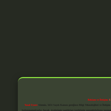
Reklam ve İletişim:
E
Yasal Uyarı:
Sitemiz, 5651 Sayılı Kanun gereğince Bilgi Teknolojileri ve İletiş
bulunmamaktadır. Ancak, üyelerimiz yazdıkları içeriklerin sorumluluğunu taşımakta