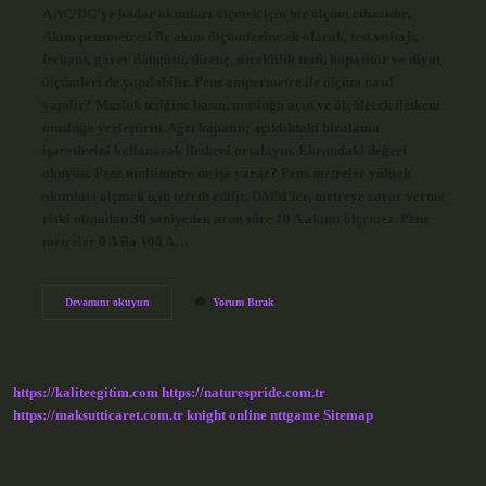
A AC/DC’ye kadar akımları ölçmek için bir ölçüm cihazıdır.
Akım pensmetresi ile akım ölçümlerine ek olarak, test voltajı,
frekans, görev döngüsü, direnç, süreklilik testi, kapasitör ve diyot
ölçümleri de yapılabilir. Pens ampermetre ile ölçüm nasıl
yapılır? Musluk tetiğine basın, musluğu açın ve ölçülecek iletkeni
musluğa yerleştirin. Ağzı kapatın; açıklıktaki hizalama
işaretlerini kullanarak iletkeni ortalayın. Ekrandaki değeri
okuyun. Pens multimetre ne işe yarar? Pens metreler yüksek
akımları ölçmek için tercih edilir. DMM’ler, metreye zarar verme
riski olmadan 30 saniyeden uzun süre 10 A akımı ölçemez. Pens
metreler 0 A ila 100 A…
Pens
Devamını okuyun
Yorum Bırak
Ampermetre
Neye
Yarar
https://kaliteegitim.com
https://naturespride.com.tr
https://maksutticaret.com.tr
knight online
nttgame
Sitemap