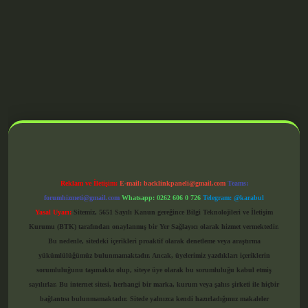
grandoperabet giriş
Reklam ve İletişim:
E-mail:
backlinkpaneli@gmail.com
Teams:
forumhizmeti@gmail.com
Whatsapp: 0262 606 0 726
Telegram: @karabul
Yasal Uyarı:
Sitemiz, 5651 Sayılı Kanun gereğince Bilgi Teknolojileri ve İletişim
Kurumu (BTK) tarafından onaylanmış bir Yer Sağlayıcı olarak hizmet vermektedir.
Bu nedenle, sitedeki içerikleri proaktif olarak denetleme veya araştırma
yükümlülüğümüz bulunmamaktadır. Ancak, üyelerimiz yazdıkları içeriklerin
sorumluluğunu taşımakta olup, siteye üye olarak bu sorumluluğu kabul etmiş
sayılırlar. Bu internet sitesi, herhangi bir marka, kurum veya şahıs şirketi ile hiçbir
bağlantısı bulunmamaktadır. Sitede yalnızca kendi hazırladığımız makaleler