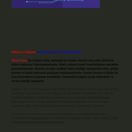
Reklam ve İletişim:
Skype: live:.cid.575569c608265c69
Yasal Uyarı:
Bu internet sitesi, herhangi bir marka, kurum veya şahıs şirketi ile
hiçbir bağlantısı bulunmamaktadır. Sitede yalnızca kendi hazırladığımız makaleler
paylaşılmaktadır. Burada yer alan içerikler haber niteliği taşımamakta olup, gerçek
kurum ve kişiler hakkında paylaşım yapılmamaktadır. Gerçek kurum ve kişiler ile
isim benzerlikleri tamamen tesadüfidir. Sitemizdeki bilgiler taslak halindedir ve
tavsiye niteliği taşımazlar.
Sitemiz, 5651 Sayılı Kanun gereğince Bilgi Teknolojileri ve İletişim Kurumu (BTK)
tarafından onaylanmış bir Yer Sağlayıcı olarak hizmet vermektedir. Bu nedenle,
sitedeki içerikleri proaktif olarak denetleme veya araştırma yükümlülüğümüz
bulunmamaktadır. Ancak, üyelerimiz yazdıkları içeriklerin sorumluluğunu
taşımakta olup, siteye üye olarak bu sorumluluğu kabul etmiş sayılırlar.
Hukuka ve yasal düzenlemelere aykırı olduğunu düşündüğünüz içerikleri,
backlinkpanelicomtr@gmail.com
adresine bildirmeniz halinde, ilgili içerikler yasal
süre içerisinde sitemizden kaldırılacaktır.