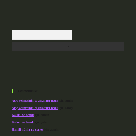
Arama
Son yorumlar
Ataç kelimesinin eş anlamlısı nedir
için
admin
Ataç kelimesinin eş anlamlısı nedir
için
Kuzey
Kalsın ne demek
için
admin
Kalsın ne demek
için
Şule
Hamili nüsha ne demek
için
admin