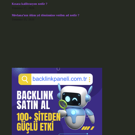
Kısaca kalibrasyon nedir ?
Temmuz 27, 2026
Mevlana’nın ölüm yıl dönümüne verilen ad nedir ?
Temmuz 25, 2026