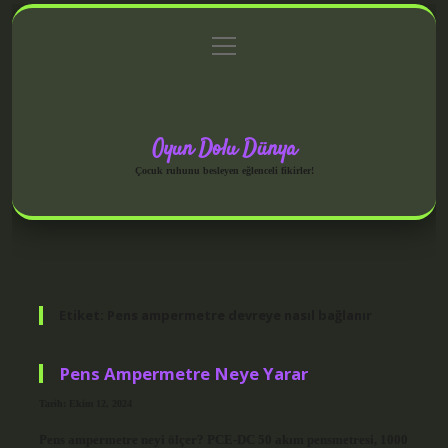
menüyü
Anasayfa
Gizlilik Politikası
Yasal Uyarı
aç
Hakkımızda
Oyun Dolu Dünya
Çocuk ruhunu besleyen eğlenceli fikirler!
Etiket:
Pens ampermetre devreye nasıl bağlanır
Pens Ampermetre Neye Yarar
Tarih: Ekim 12, 2024
Pens ampermetre neyi ölçer? PCE-DC 50 akım pensmetresi, 1000