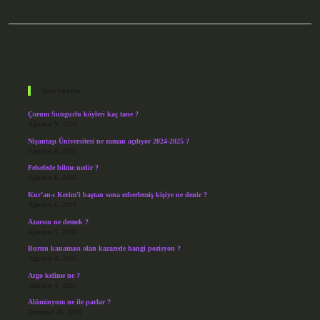
Sidebar
Son Yazılar
Çorum Sungurlu köyleri kaç tane ?
Ağustos 9, 2026
Nişantaşı Üniversitesi ne zaman açılıyor 2024-2025 ?
Ağustos 8, 2026
Felsefede bilme nedir ?
Ağustos 6, 2026
Kur’an-ı Kerim’i baştan sona ezberlemiş kişiye ne denir ?
Ağustos 6, 2026
Azarsın ne demek ?
Ağustos 5, 2026
Burun kanaması olan kazazede hangi pozisyon ?
Ağustos 4, 2026
Argo kelime ne ?
Ağustos 4, 2026
Alüminyum ne ile parlar ?
Temmuz 30, 2026