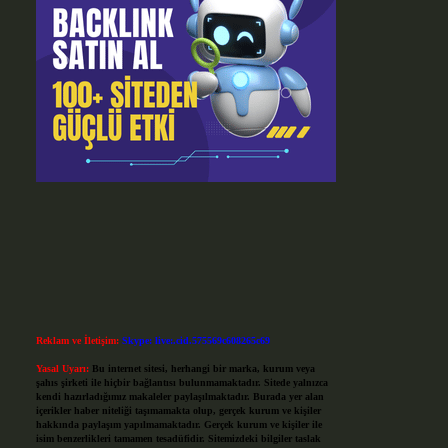
Reklam ve İletişim:
Skype: live:.cid.575569c608265c69
Yasal Uyarı:
Bu internet sitesi, herhangi bir marka, kurum veya
şahıs şirketi ile hiçbir bağlantısı bulunmamaktadır. Sitede yalnızca
kendi hazırladığımız makaleler paylaşılmaktadır. Burada yer alan
içerikler haber niteliği taşımamakta olup, gerçek kurum ve kişiler
hakkında paylaşım yapılmamaktadır. Gerçek kurum ve kişiler ile
isim benzerlikleri tamamen tesadüfidir. Sitemizdeki bilgiler taslak