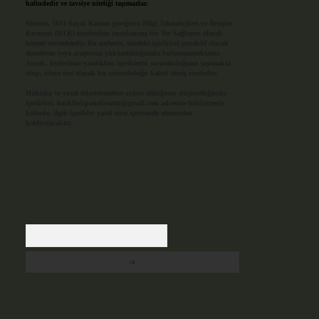
halindedir ve tavsiye niteliği taşımazlar.
Sitemiz, 5651 Sayılı Kanun gereğince Bilgi Teknolojileri ve İletişim
Kurumu (BTK) tarafından onaylanmış bir Yer Sağlayıcı olarak
hizmet vermektedir. Bu nedenle, sitedeki içerikleri proaktif olarak
denetleme veya araştırma yükümlülüğümüz bulunmamaktadır.
Ancak, üyelerimiz yazdıkları içeriklerin sorumluluğunu taşımakta
olup, siteye üye olarak bu sorumluluğu kabul etmiş sayılırlar.
Hukuka ve yasal düzenlemelere aykırı olduğunu düşündüğünüz
içerikleri,
backlinkpanelicomtr@gmail.com
adresine bildirmeniz
halinde, ilgili içerikler yasal süre içerisinde sitemizden
kaldırılacaktır.
Arama