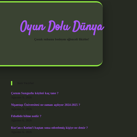
Oyun Dolu Dünya
Çocuk ruhunu besleyen eğlenceli fikirler!
Sidebar
grandoperabet giriş
Son Yazılar
Çorum Sungurlu köyleri kaç tane ?
Ağustos 9, 2026
Nişantaşı Üniversitesi ne zaman açılıyor 2024-2025 ?
Ağustos 8, 2026
Felsefede bilme nedir ?
Ağustos 6, 2026
Kur’an-ı Kerim’i baştan sona ezberlemiş kişiye ne denir ?
Ağustos 6, 2026