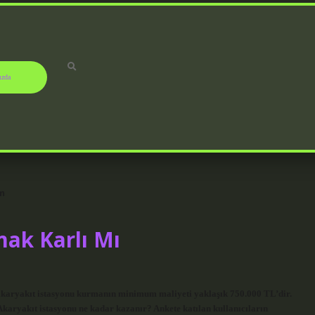
ızda
ım
mak Karlı Mı
 akaryakıt istasyonu kurmanın minimum maliyeti yaklaşık 750.000 TL’dir.
aryakıt istasyonu ne kadar kazanır? Ankete katılan kullanıcıların