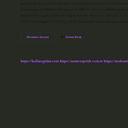
paylaştığı maaş verilerine göre akaryakıt istasyonu servis eleman
elemanının en düşük ortak maaşı 17.000 TL iken en yüksek maaş is
başlarında yaşanan küresel salgın sonrası oluşan ve yaklaşık 2 y
%12,1’den bugün %4,19’a geriledi. Akaryakıt istasyonu para kaz
Akaryakıt
Devamını okuyun
Yorum Bırak
Istasyonu
Açmak
Karlı
Mı
https://kaliteegitim.com
https://naturespride.com.tr
https://maksutt