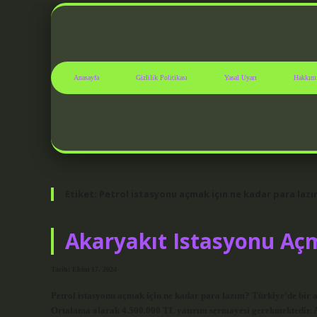
Anasayfa
Gizlilik Politikası
Yasal Uyarı
Hakkım
Etiket:
Petrol istasyonu açmak için ne kadar para laz
Akaryakıt Istasyonu Aç
Tarih: Ekim 17, 2024
Petrol istasyonu açmak için ne kadar para lazım? Türkiye’de bir
Ortalama olarak 4.500.000 TL yatırım sermayesi gerekmektedir. Ak