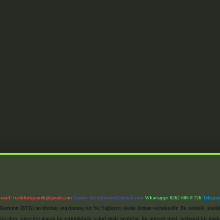
-mail:
backlinkpaneli@gmail.com
Teams:
forumhizmeti@gmail.com
Whatsapp: 0262 606 0 726
Telegra
im Kurumu (BTK) tarafından onaylanmış bir Yer Sağlayıcı olarak hizmet vermektedir. Bu nedenle, sited
 olup, siteye üye olarak bu sorumluluğu kabul etmiş sayılırlar. Bu internet sitesi, herhangi bir mark