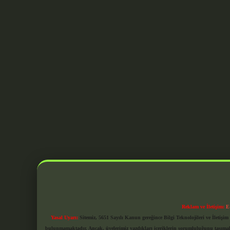
Reklam ve İletişim:
E
Yasal Uyarı:
Sitemiz, 5651 Sayılı Kanun gereğince Bilgi Teknolojileri ve İletiş
bulunmamaktadır. Ancak, üyelerimiz yazdıkları içeriklerin sorumluluğunu taşımakta