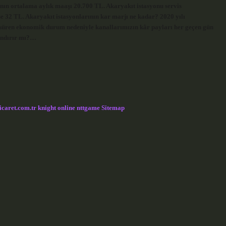
ının ortalama aylık maaşı 20.700 TL. Akaryakıt istasyonu servis
e 32 TL. Akaryakıt istasyonlarının kar marjı ne kadar? 2020 yılı
ıl süren ekonomik durum nedeniyle kanallarımızın kâr payları her geçen gün
andırır mı?…
icaret.com.tr
knight online
nttgame
Sitemap