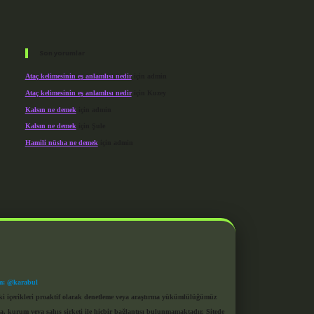
Son yorumlar
Ataç kelimesinin eş anlamlısı nedir
için
admin
Ataç kelimesinin eş anlamlısı nedir
için
Kuzey
Kalsın ne demek
için
admin
Kalsın ne demek
için
Şule
Hamili nüsha ne demek
için
admin
m: @karabul
eki içerikleri proaktif olarak denetleme veya araştırma yükümlülüğümüz
a, kurum veya şahıs şirketi ile hiçbir bağlantısı bulunmamaktadır. Sitede