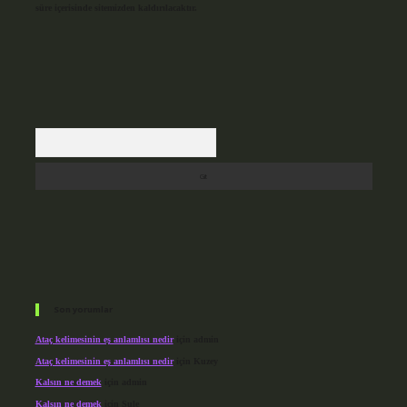
süre içerisinde sitemizden kaldırılacaktır.
Arama
Son yorumlar
Ataç kelimesinin eş anlamlısı nedir
için
admin
Ataç kelimesinin eş anlamlısı nedir
için
Kuzey
Kalsın ne demek
için
admin
Kalsın ne demek
için
Şule