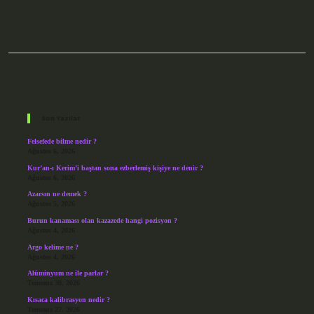
Sidebar
Son Yazılar
Felsefede bilme nedir ?
Ağustos 6, 2026
Kur’an-ı Kerim’i baştan sona ezberlemiş kişiye ne denir ?
Ağustos 6, 2026
Azarsın ne demek ?
Ağustos 5, 2026
Burun kanaması olan kazazede hangi pozisyon ?
Ağustos 4, 2026
Argo kelime ne ?
Ağustos 4, 2026
Alüminyum ne ile parlar ?
Temmuz 30, 2026
Kısaca kalibrasyon nedir ?
Temmuz 27, 2026