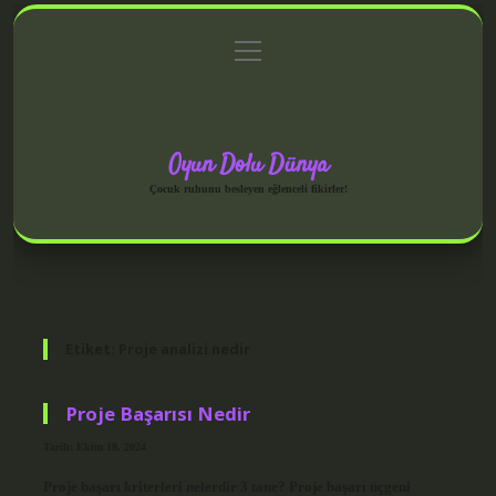
menüyü
Anasayfa
Gizlilik Politikası
Yasal Uyarı
aç
Hakkımızda
Oyun Dolu Dünya
Çocuk ruhunu besleyen eğlenceli fikirler!
Etiket:
Proje analizi nedir
Proje Başarısı Nedir
Tarih: Ekim 18, 2024
Proje başarı kriterleri nelerdir 3 tane? Proje başarı üçgeni