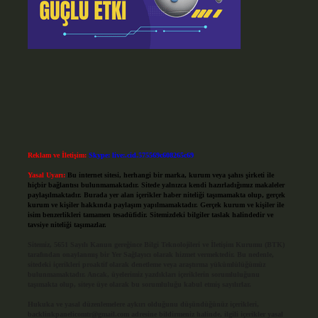
Reklam ve İletişim:
Skype: live:.cid.575569c608265c69
Yasal Uyarı:
Bu internet sitesi, herhangi bir marka, kurum veya şahıs şirketi ile
hiçbir bağlantısı bulunmamaktadır. Sitede yalnızca kendi hazırladığımız makaleler
paylaşılmaktadır. Burada yer alan içerikler haber niteliği taşımamakta olup, gerçek
kurum ve kişiler hakkında paylaşım yapılmamaktadır. Gerçek kurum ve kişiler ile
isim benzerlikleri tamamen tesadüfidir. Sitemizdeki bilgiler taslak halindedir ve
tavsiye niteliği taşımazlar.
Sitemiz, 5651 Sayılı Kanun gereğince Bilgi Teknolojileri ve İletişim Kurumu (BTK)
tarafından onaylanmış bir Yer Sağlayıcı olarak hizmet vermektedir. Bu nedenle,
sitedeki içerikleri proaktif olarak denetleme veya araştırma yükümlülüğümüz
bulunmamaktadır. Ancak, üyelerimiz yazdıkları içeriklerin sorumluluğunu
taşımakta olup, siteye üye olarak bu sorumluluğu kabul etmiş sayılırlar.
Hukuka ve yasal düzenlemelere aykırı olduğunu düşündüğünüz içerikleri,
backlinkpanelicomtr@gmail.com
adresine bildirmeniz halinde, ilgili içerikler yasal