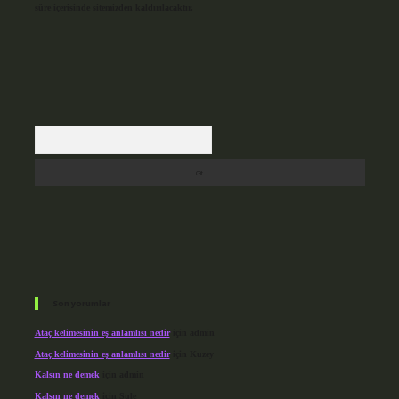
süre içerisinde sitemizden kaldırılacaktır.
Arama
Son yorumlar
Ataç kelimesinin eş anlamlısı nedir
için
admin
Ataç kelimesinin eş anlamlısı nedir
için
Kuzey
Kalsın ne demek
için
admin
Kalsın ne demek
için
Şule