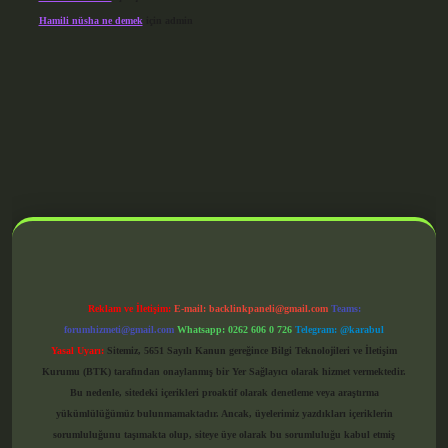
Hamili nüsha ne demek
için
admin
grandoperabet giriş
Reklam ve İletişim:
E-mail:
backlinkpaneli@gmail.com
Teams:
forumhizmeti@gmail.com
Whatsapp: 0262 606 0 726
Telegram: @karabul
Yasal Uyarı:
Sitemiz, 5651 Sayılı Kanun gereğince Bilgi Teknolojileri ve İletişim
Kurumu (BTK) tarafından onaylanmış bir Yer Sağlayıcı olarak hizmet vermektedir.
Bu nedenle, sitedeki içerikleri proaktif olarak denetleme veya araştırma
yükümlülüğümüz bulunmamaktadır. Ancak, üyelerimiz yazdıkları içeriklerin
sorumluluğunu taşımakta olup, siteye üye olarak bu sorumluluğu kabul etmiş