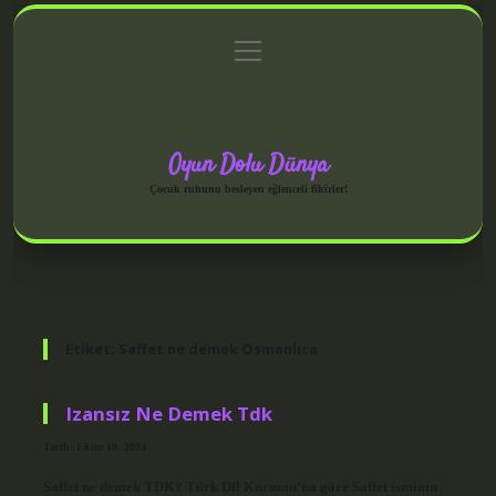
menüyü
Anasayfa
Gizlilik Politikası
Yasal Uyarı
aç
Hakkımızda
Oyun Dolu Dünya
Çocuk ruhunu besleyen eğlenceli fikirler!
Etiket:
Saffet ne demek Osmanlıca
Izansız Ne Demek Tdk
Tarih: Ekim 10, 2024
Saffet ne demek TDK? Türk Dil Kurumu’na göre Saffet isminin