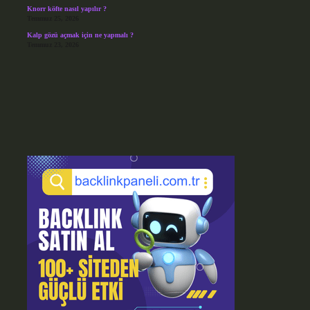
Knorr köfte nasıl yapılır ?
Temmuz 25, 2026
Kalp gözü açmak için ne yapmalı ?
Temmuz 23, 2026