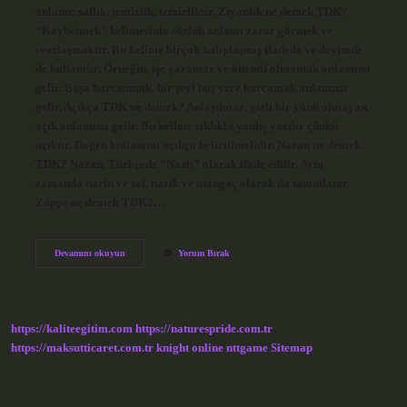
anlamı: saflık, temizlik, temizliktir. Ziyanlık ne demek TDK?
“Kaybetmek” kelimesinin sözlük anlamı zarar görmek ve
ıssızlaşmaktır. Bu kelime birçok kalıplaşmış ifadede ve deyimde
de kullanılır. Örneğin, işe yaramaz ve önemli olmamak anlamına
gelir. Boşa harcanmak, bir şeyi boş yere harcamak anlamına
gelir. Açıkça TDK ne demek? Anlaşılmaz, gizli bir yönü olmayan,
açık anlamına gelir. Bu kelime sıklıkla yanlış yazılır çünkü
açıktır. Doğru kullanımı açıkça belirtilmelidir. Nazan ne demek
TDK? Nazan, Türkçede “Nazlı” olarak ifade edilir. Aynı
zamanda narin ve saf, nazik ve utangaç olarak da tanımlanır.
Züppe ne demek TDK?…
Izansız
Devamını okuyun
Yorum Bırak
Ne
Demek
Tdk
https://kaliteegitim.com
https://naturespride.com.tr
https://maksutticaret.com.tr
knight online
nttgame
Sitemap