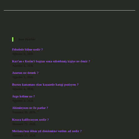
Sidebar
Son Yazılar
Felsefede bilme nedir ?
Ağustos 6, 2026
Kur’an-ı Kerim’i baştan sona ezberlemiş kişiye ne denir ?
Ağustos 6, 2026
Azarsın ne demek ?
Ağustos 5, 2026
Burun kanaması olan kazazede hangi pozisyon ?
Ağustos 4, 2026
Argo kelime ne ?
Ağustos 4, 2026
Alüminyum ne ile parlar ?
Temmuz 30, 2026
Kısaca kalibrasyon nedir ?
Temmuz 27, 2026
Mevlana’nın ölüm yıl dönümüne verilen ad nedir ?
Temmuz 25, 2026