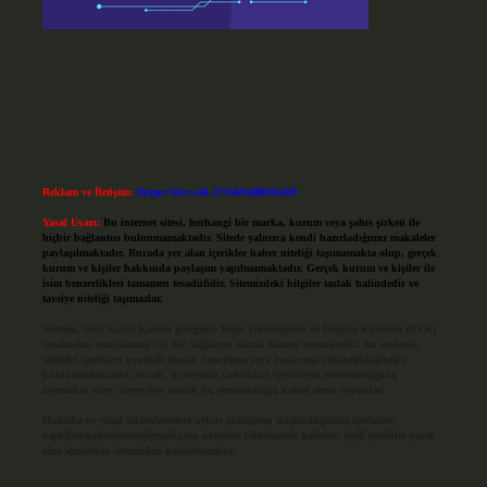
Reklam ve İletişim:
Skype: live:.cid.575569c608265c69
Yasal Uyarı:
Bu internet sitesi, herhangi bir marka, kurum veya şahıs şirketi ile
hiçbir bağlantısı bulunmamaktadır. Sitede yalnızca kendi hazırladığımız makaleler
paylaşılmaktadır. Burada yer alan içerikler haber niteliği taşımamakta olup, gerçek
kurum ve kişiler hakkında paylaşım yapılmamaktadır. Gerçek kurum ve kişiler ile
isim benzerlikleri tamamen tesadüfidir. Sitemizdeki bilgiler taslak halindedir ve
tavsiye niteliği taşımazlar.
Sitemiz, 5651 Sayılı Kanun gereğince Bilgi Teknolojileri ve İletişim Kurumu (BTK)
tarafından onaylanmış bir Yer Sağlayıcı olarak hizmet vermektedir. Bu nedenle,
sitedeki içerikleri proaktif olarak denetleme veya araştırma yükümlülüğümüz
bulunmamaktadır. Ancak, üyelerimiz yazdıkları içeriklerin sorumluluğunu
taşımakta olup, siteye üye olarak bu sorumluluğu kabul etmiş sayılırlar.
Hukuka ve yasal düzenlemelere aykırı olduğunu düşündüğünüz içerikleri,
backlinkpanelicomtr@gmail.com
adresine bildirmeniz halinde, ilgili içerikler yasal
süre içerisinde sitemizden kaldırılacaktır.