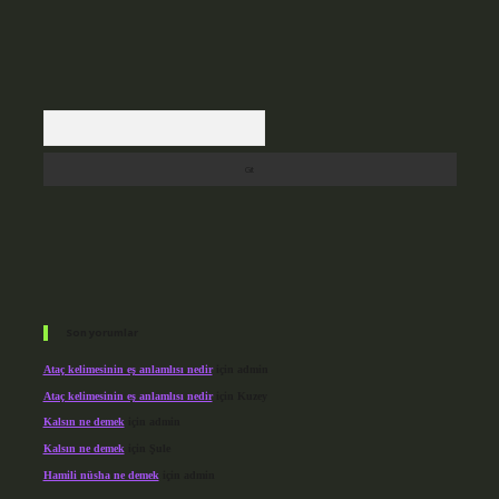
Arama
Son yorumlar
Ataç kelimesinin eş anlamlısı nedir
için
admin
Ataç kelimesinin eş anlamlısı nedir
için
Kuzey
Kalsın ne demek
için
admin
Kalsın ne demek
için
Şule
Hamili nüsha ne demek
için
admin