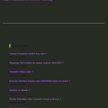
Sidebar
Son Yazılar
Çorum Sungurlu köyleri kaç tane ?
Ağustos 9, 2026
Nişantaşı Üniversitesi ne zaman açılıyor 2024-2025 ?
Ağustos 8, 2026
Felsefede bilme nedir ?
Ağustos 6, 2026
Kur’an-ı Kerim’i baştan sona ezberlemiş kişiye ne denir ?
Ağustos 6, 2026
Azarsın ne demek ?
Ağustos 5, 2026
Burun kanaması olan kazazede hangi pozisyon ?
Ağustos 4, 2026