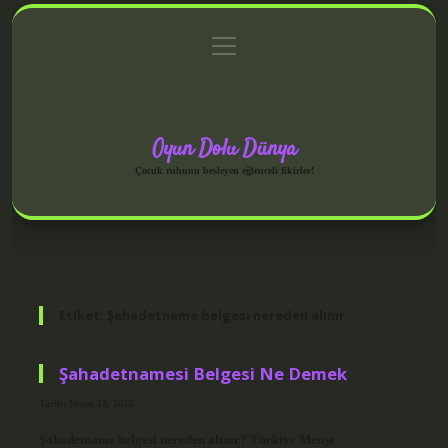
menüyü
Anasayfa
Gizlilik Politikası
Yasal Uyarı
aç
Hakkımızda
Oyun Dolu Dünya
Çocuk ruhunu besleyen eğlenceli fikirler!
Etiket:
Şahadetname belgesi nereden alınır
Şahadetnamesi Belgesi Ne Demek
Tarih: Nisan 12, 2025
Şahadetname belgesi nereden alınır? Türkiye Menşe