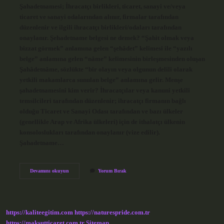
Şahadetnamesi; İhracatçı birlikleri, ticaret, sanayi ve/veya
ticaret ve sanayi odalarından alınır, firmalar tarafından
düzenlenir ve ilgili ihracatçı birlikleri/odaları tarafından
onaylanır. Şehadetname belgesi ne demek? “Şahit olmak veya
bizzat görmek” anlamına gelen “şehâdet” kelimesi ile “yazılı
belge” anlamına gelen “nâme” kelimesinin birleşmesinden oluşan
Şahâdetnâme, sözlükte “bir olayın veya olgunun delili olarak
yetkili makamlarca sunulan belge” anlamına gelir. Menşe
şahadetnamesini kim verir? İhracatçılar veya kanuni yetkili
temsilcileri tarafından düzenlenir; ihracatçı firmanın bağlı
olduğu Ticaret ve Sanayi Odası tarafından ve bazı ülkeler
(genellikle Arap ve Afrika ülkeleri) için de ithalatçı ülkenin
konsoloslukları tarafından onaylanır (vize edilir).
Şahadetname…
Şahadetnamesi
Devamını okuyun
Yorum Bırak
Belgesi
Ne
Demek
https://kaliteegitim.com
https://naturespride.com.tr
https://maksutticaret.com.tr
Sitemap