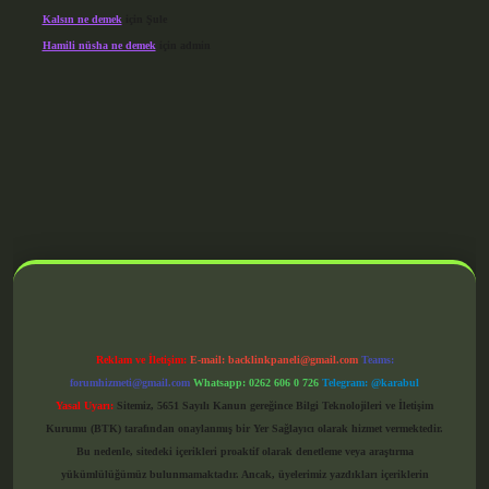
Kalsın ne demek
için
Şule
Hamili nüsha ne demek
için
admin
grandoperabet giriş
Reklam ve İletişim:
E-mail:
backlinkpaneli@gmail.com
Teams:
forumhizmeti@gmail.com
Whatsapp: 0262 606 0 726
Telegram: @karabul
Yasal Uyarı:
Sitemiz, 5651 Sayılı Kanun gereğince Bilgi Teknolojileri ve İletişim
Kurumu (BTK) tarafından onaylanmış bir Yer Sağlayıcı olarak hizmet vermektedir.
Bu nedenle, sitedeki içerikleri proaktif olarak denetleme veya araştırma
yükümlülüğümüz bulunmamaktadır. Ancak, üyelerimiz yazdıkları içeriklerin