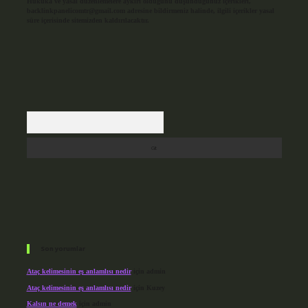
Hukuka ve yasal düzenlemelere aykırı olduğunu düşündüğünüz içerikleri,
backlinkpanelicomtr@gmail.com
adresine bildirmeniz halinde, ilgili içerikler yasal
süre içerisinde sitemizden kaldırılacaktır.
Arama
Son yorumlar
Ataç kelimesinin eş anlamlısı nedir
için
admin
Ataç kelimesinin eş anlamlısı nedir
için
Kuzey
Kalsın ne demek
için
admin