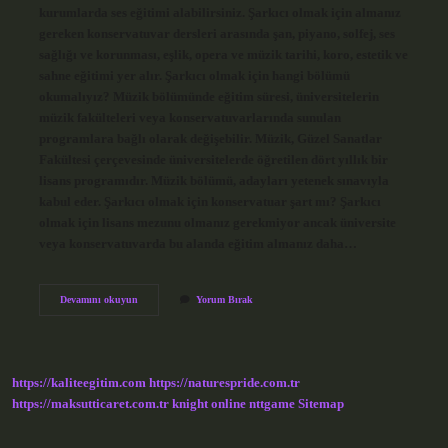
kurumlarda ses eğitimi alabilirsiniz. Şarkıcı olmak için almanız
gereken konservatuvar dersleri arasında şan, piyano, solfej, ses
sağlığı ve korunması, eşlik, opera ve müzik tarihi, koro, estetik ve
sahne eğitimi yer alır. Şarkıcı olmak için hangi bölümü
okumalıyız? Müzik bölümünde eğitim süresi, üniversitelerin
müzik fakülteleri veya konservatuvarlarında sunulan
programlara bağlı olarak değişebilir. Müzik, Güzel Sanatlar
Fakültesi çerçevesinde üniversitelerde öğretilen dört yıllık bir
lisans programıdır. Müzik bölümü, adayları yetenek sınavıyla
kabul eder. Şarkıcı olmak için konservatuar şart mı? Şarkıcı
olmak için lisans mezunu olmanız gerekmiyor ancak üniversite
veya konservatuvarda bu alanda eğitim almanız daha…
Şarkıcı
Devamını okuyun
Yorum Bırak
Olmak
Için
Nereye
Başvurulur
https://kaliteegitim.com
https://naturespride.com.tr
https://maksutticaret.com.tr
knight online
nttgame
Sitemap