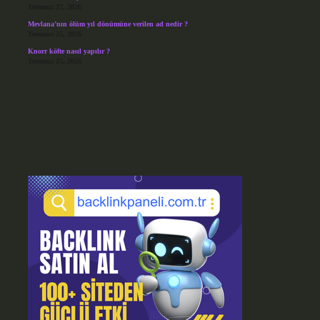
Temmuz 27, 2026
Mevlana’nın ölüm yıl dönümüne verilen ad nedir ?
Temmuz 25, 2026
Knorr köfte nasıl yapılır ?
Temmuz 25, 2026