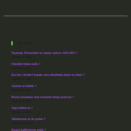
Sidebar
Son Yazılar
Nişantaşı Üniversitesi ne zaman açılıyor 2024-2025 ?
Ağustos 8, 2026
Felsefede bilme nedir ?
Ağustos 6, 2026
Kur’an-ı Kerim’i baştan sona ezberlemiş kişiye ne denir ?
Ağustos 6, 2026
Azarsın ne demek ?
Ağustos 5, 2026
Burun kanaması olan kazazede hangi pozisyon ?
Ağustos 4, 2026
Argo kelime ne ?
Ağustos 4, 2026
Alüminyum ne ile parlar ?
Temmuz 30, 2026
Kısaca kalibrasyon nedir ?