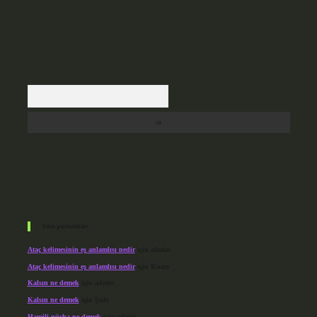
Arama
Son yorumlar
Ataç kelimesinin eş anlamlısı nedir
için
admin
Ataç kelimesinin eş anlamlısı nedir
için
Kuzey
Kalsın ne demek
için
admin
Kalsın ne demek
için
Şule
Hamili nüsha ne demek
için
admin