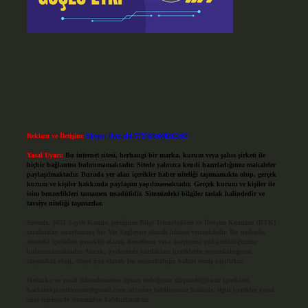
Reklam ve İletişim:
Skype: live:.cid.575569c608265c69
Yasal Uyarı:
Bu internet sitesi, herhangi bir marka, kurum veya şahıs şirketi ile
hiçbir bağlantısı bulunmamaktadır. Sitede yalnızca kendi hazırladığımız makaleler
paylaşılmaktadır. Burada yer alan içerikler haber niteliği taşımamakta olup, gerçek
kurum ve kişiler hakkında paylaşım yapılmamaktadır. Gerçek kurum ve kişiler ile
isim benzerlikleri tamamen tesadüfidir. Sitemizdeki bilgiler taslak halindedir ve
tavsiye niteliği taşımazlar.
Sitemiz, 5651 Sayılı Kanun gereğince Bilgi Teknolojileri ve İletişim Kurumu (BTK)
tarafından onaylanmış bir Yer Sağlayıcı olarak hizmet vermektedir. Bu nedenle,
sitedeki içerikleri proaktif olarak denetleme veya araştırma yükümlülüğümüz
bulunmamaktadır. Ancak, üyelerimiz yazdıkları içeriklerin sorumluluğunu
taşımakta olup, siteye üye olarak bu sorumluluğu kabul etmiş sayılırlar.
Hukuka ve yasal düzenlemelere aykırı olduğunu düşündüğünüz içerikleri,
backlinkpanelicomtr@gmail.com
adresine bildirmeniz halinde, ilgili içerikler yasal
süre içerisinde sitemizden kaldırılacaktır.