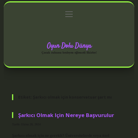
menüyü
Anasayfa
Gizlilik Politikası
Yasal Uyarı
aç
Hakkımızda
Oyun Dolu Dünya
Çocuk ruhunu besleyen eğlenceli fikirler!
Etiket:
Şarkıcı olmak için konservatuar şart mı
Şarkıcı Olmak Için Nereye Başvurulur
Tarih: Ekim 28, 2024
Şarkıcı olmak için ne gerekli? Üniversitelerde veya özel