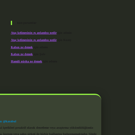
Son yorumlar
Ataç kelimesinin eş anlamlısı nedir
için
admin
Ataç kelimesinin eş anlamlısı nedir
için
Kuzey
Kalsın ne demek
için
admin
Kalsın ne demek
için
Şule
Hamili nüsha ne demek
için
admin
m: @karabul
eki içerikleri proaktif olarak denetleme veya araştırma yükümlülüğümüz
a, kurum veya şahıs şirketi ile hiçbir bağlantısı bulunmamaktadır. Sitede