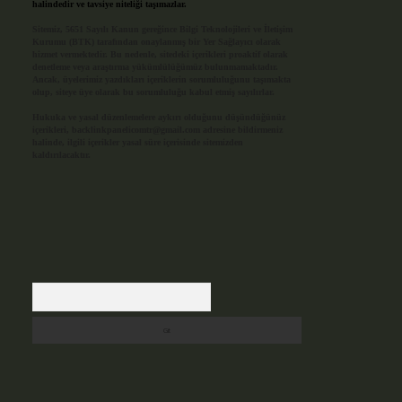
halindedir ve tavsiye niteliği taşımazlar.
Sitemiz, 5651 Sayılı Kanun gereğince Bilgi Teknolojileri ve İletişim
Kurumu (BTK) tarafından onaylanmış bir Yer Sağlayıcı olarak
hizmet vermektedir. Bu nedenle, sitedeki içerikleri proaktif olarak
denetleme veya araştırma yükümlülüğümüz bulunmamaktadır.
Ancak, üyelerimiz yazdıkları içeriklerin sorumluluğunu taşımakta
olup, siteye üye olarak bu sorumluluğu kabul etmiş sayılırlar.
Hukuka ve yasal düzenlemelere aykırı olduğunu düşündüğünüz
içerikleri,
backlinkpanelicomtr@gmail.com
adresine bildirmeniz
halinde, ilgili içerikler yasal süre içerisinde sitemizden
kaldırılacaktır.
Arama