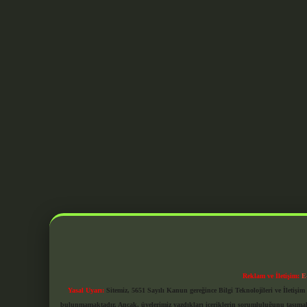
Reklam ve İletişim:
E
Yasal Uyarı:
Sitemiz, 5651 Sayılı Kanun gereğince Bilgi Teknolojileri ve İletiş
bulunmamaktadır. Ancak, üyelerimiz yazdıkları içeriklerin sorumluluğunu taşımakta