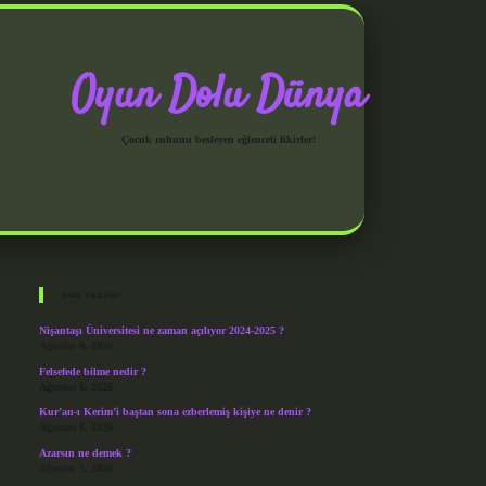
Oyun Dolu Dünya
Çocuk ruhunu besleyen eğlenceli fikirler!
Sidebar
grandoperabet giriş
Son Yazılar
Nişantaşı Üniversitesi ne zaman açılıyor 2024-2025 ?
Ağustos 8, 2026
Felsefede bilme nedir ?
Ağustos 6, 2026
Kur’an-ı Kerim’i baştan sona ezberlemiş kişiye ne denir ?
Ağustos 6, 2026
Azarsın ne demek ?
Ağustos 5, 2026