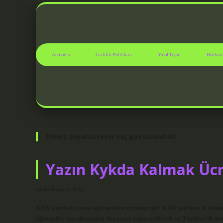
Anasayfa
Gizlilik Politikası
Yasal Uyarı
Hakkım
Etiket:
Seyahatsever kaç gün kalınabilir
Yazın Kykda Kalmak Ücr
Tarih: Nisan 12, 2025
KYK yurtları yazın öğrencilere ücretsiz mi? KYK yurtları 8 Temmuz
öğrenciler yaz dönemini doyasıya yaşayabilecek ve Türkiye’de he