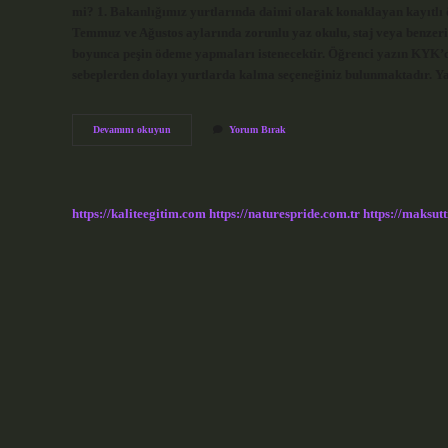
mi? 1. Bakanlığımız yurtlarında daimi olarak konaklayan kayıtlı
Temmuz ve Ağustos aylarında zorunlu yaz okulu, staj veya benzeri
boyunca peşin ödeme yapmaları istenecektir. Öğrenci yazın KYK’da
sebeplerden dolayı yurtlarda kalma seçeneğiniz bulunmaktadır. Ya
Yazın
Devamını okuyun
Yorum Bırak
Kykda
Kalmak
Ücretli
Mi
https://kaliteegitim.com
https://naturespride.com.tr
https://maksutt