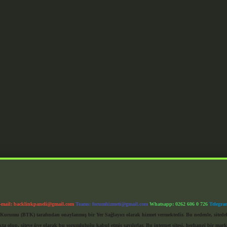
-mail:
backlinkpaneli@gmail.com
Teams:
forumhizmeti@gmail.com
Whatsapp: 0262 606 0 726
Telegra
im Kurumu (BTK) tarafından onaylanmış bir Yer Sağlayıcı olarak hizmet vermektedir. Bu nedenle, sited
 olup, siteye üye olarak bu sorumluluğu kabul etmiş sayılırlar. Bu internet sitesi, herhangi bir mark