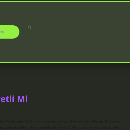
ızda
etli Mi
-25 Ağustos 2024 tarihleri ​​arasında gençlere ücretsiz olacak. Bu sayede
nüz görmedikleri illeri gezebilecek. Yazın KYK yurdunda kalmak ücretli