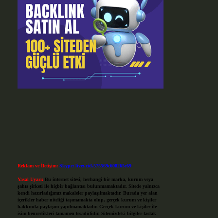
Reklam ve İletişim:
Skype: live:.cid.575569c608265c69
Yasal Uyarı:
Bu internet sitesi, herhangi bir marka, kurum veya
şahıs şirketi ile hiçbir bağlantısı bulunmamaktadır. Sitede yalnızca
kendi hazırladığımız makaleler paylaşılmaktadır. Burada yer alan
içerikler haber niteliği taşımamakta olup, gerçek kurum ve kişiler
hakkında paylaşım yapılmamaktadır. Gerçek kurum ve kişiler ile
isim benzerlikleri tamamen tesadüfidir. Sitemizdeki bilgiler taslak