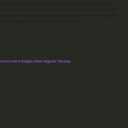
 öğrencilerden Temmuz ve Ağustos aylarında yurt ücreti alınmayacaktır.
 nedenlerle resmi görevle yurtlarda kalan öğrencilerden kaldıkları süre
 kalabilir mi? Yaz döneminde sadece sınav, staj vb. mümkündür. Çeşitli
şamak istediğiniz şehirdeki İl Kredi ve Yurtlar…
icaret.com.tr
knight online
nttgame
Sitemap