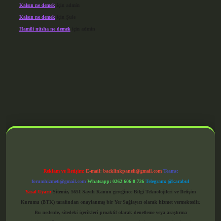
Kalsın ne demek
için
admin
Kalsın ne demek
için
Şule
Hamili nüsha ne demek
için
admin
grandoperabet giriş
Reklam ve İletişim:
E-mail:
backlinkpaneli@gmail.com
Teams:
forumhizmeti@gmail.com
Whatsapp: 0262 606 0 726
Telegram: @karabul
Yasal Uyarı:
Sitemiz, 5651 Sayılı Kanun gereğince Bilgi Teknolojileri ve İletişim
Kurumu (BTK) tarafından onaylanmış bir Yer Sağlayıcı olarak hizmet vermektedir.
Bu nedenle, sitedeki içerikleri proaktif olarak denetleme veya araştırma