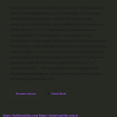
Sosyal yardımın kabul edildiğini nasıl anlarız? Bilgi almak için
başvuruda bulunduğunuz Sosyal Yardımlaşma ve Dayanışma
Vakfı’na (SYD) başvurabilir veya Alo 144 sosyal yardım
numarasını arayabilirsiniz. Sosyal yardım başvuru sonucu kaç
günde belli olur? 4-Gelir doğrulama başvurusu ne zaman
tamamlanacak? Gelir doğrulaması, vatandaşın Sosyal
Yardımlaşma ve Dayanışma Vakfı’na başvuruda bulunmasından
itibaren bir ay içinde tamamlanacaktır. Bu, vatandaşın GSS üyesi
olup olmadığını ve ne kadar katkı ödemesi gerektiğini bilmesini
sağlayacaktır. E-devletten yardıma nasıl bakılır? Sosyal yardım
başvurusu nasıl yapılır? Resmi e-devlet web sitesinin “.tr”
sayfasını açın.T.C. … Giriş yaptıktan sonra, karşınıza çıkan
ekranda arama çubuğuna “sosyal yardım başvurusu” anahtar
kelimelerini girmelisiniz. •20…
E-
Devamını okuyun
Yorum Bırak
Devlet
Sosyal
Yardım
Onaylandığını
Nasıl
https://kaliteegitim.com
https://naturespride.com.tr
Öğrenebilirim