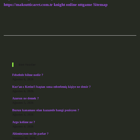
https://maksutticaret.com.tr
knight online
nttgame
Sitemap
Sidebar
Son Yazılar
Felsefede bilme nedir ?
Ağustos 6, 2026
Kur’an-ı Kerim’i baştan sona ezberlemiş kişiye ne denir ?
Ağustos 6, 2026
Azarsın ne demek ?
Ağustos 5, 2026
Burun kanaması olan kazazede hangi pozisyon ?
Ağustos 4, 2026
Argo kelime ne ?
Ağustos 4, 2026
Alüminyum ne ile parlar ?
Temmuz 30, 2026