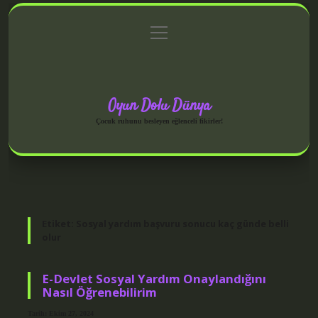
menüyü
Anasayfa
Gizlilik Politikası
Yasal Uyarı
aç
Hakkımızda
Oyun Dolu Dünya
Çocuk ruhunu besleyen eğlenceli fikirler!
Etiket:
Sosyal yardım başvuru sonucu kaç günde belli
olur
E-Devlet Sosyal Yardım Onaylandığını
Nasıl Öğrenebilirim
Tarih: Ekim 27, 2024