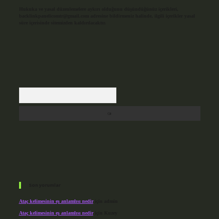
Hukuka ve yasal düzenlemelere aykırı olduğunu düşündüğünüz içerikleri,
backlinkpanelicomtr@gmail.com
adresine bildirmeniz halinde, ilgili içerikler yasal
süre içerisinde sitemizden kaldırılacaktır.
Arama
Son yorumlar
Ataç kelimesinin eş anlamlısı nedir
için
admin
Ataç kelimesinin eş anlamlısı nedir
için
Kuzey