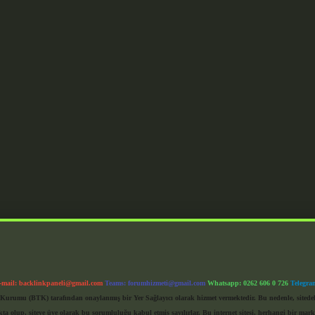
-mail:
backlinkpaneli@gmail.com
Teams:
forumhizmeti@gmail.com
Whatsapp: 0262 606 0 726
Telegra
im Kurumu (BTK) tarafından onaylanmış bir Yer Sağlayıcı olarak hizmet vermektedir. Bu nedenle, sited
 olup, siteye üye olarak bu sorumluluğu kabul etmiş sayılırlar. Bu internet sitesi, herhangi bir mark