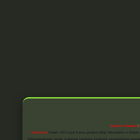
Reklam ve İletişim:
E
Yasal Uyarı:
Sitemiz, 5651 Sayılı Kanun gereğince Bilgi Teknolojileri ve İletiş
bulunmamaktadır. Ancak, üyelerimiz yazdıkları içeriklerin sorumluluğunu taşımakta