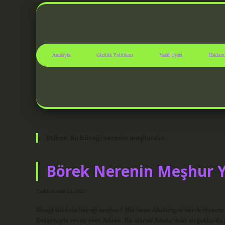
Anasayfa
Gizlilik Politikası
Yasal Uyarı
Hakkım
Etiket:
Su böreği nerenin meşhurdur
Börek Nerenin Meşhur 
Tarih: Kasım 22, 2024
Hangi ilimizin böreği meşhur? Biz buna dikdörtgen börek diyoruz 
Dolayısıyla cevap evet, Adana. İlk olarak Adana’daki tezgahlard