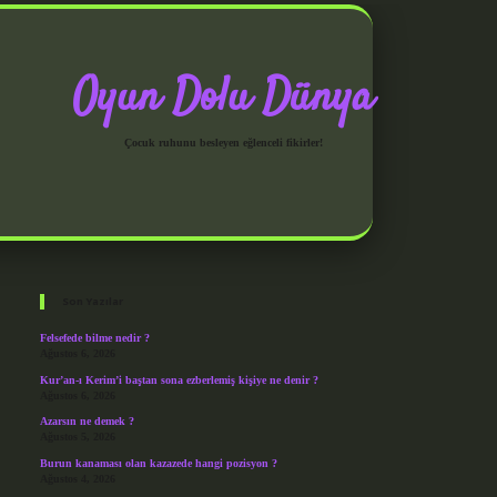
Oyun Dolu Dünya
Çocuk ruhunu besleyen eğlenceli fikirler!
Sidebar
grandoperabet giriş
Son Yazılar
Felsefede bilme nedir ?
Ağustos 6, 2026
Kur’an-ı Kerim’i baştan sona ezberlemiş kişiye ne denir ?
Ağustos 6, 2026
Azarsın ne demek ?
Ağustos 5, 2026
Burun kanaması olan kazazede hangi pozisyon ?
Ağustos 4, 2026