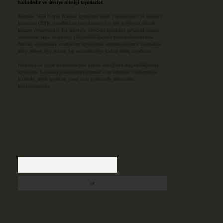
halindedir ve tavsiye niteliği taşımazlar.
Sitemiz, 5651 Sayılı Kanun gereğince Bilgi Teknolojileri ve İletişim
Kurumu (BTK) tarafından onaylanmış bir Yer Sağlayıcı olarak
hizmet vermektedir. Bu nedenle, sitedeki içerikleri proaktif olarak
denetleme veya araştırma yükümlülüğümüz bulunmamaktadır.
Ancak, üyelerimiz yazdıkları içeriklerin sorumluluğunu taşımakta
olup, siteye üye olarak bu sorumluluğu kabul etmiş sayılırlar.
Hukuka ve yasal düzenlemelere aykırı olduğunu düşündüğünüz
içerikleri,
backlinkpanelicomtr@gmail.com
adresine bildirmeniz
halinde, ilgili içerikler yasal süre içerisinde sitemizden
kaldırılacaktır.
Arama