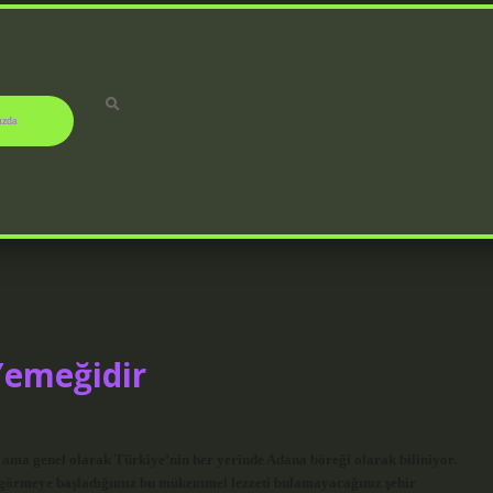
ızda
Yemeğidir
ama genel olarak Türkiye’nin her yerinde Adana böreği olarak biliniyor.
a görmeye başladığımız bu mükemmel lezzeti bulamayacağınız şehir