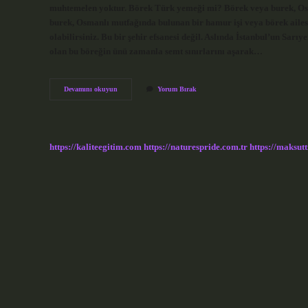
muhtemelen yoktur. Börek Türk yemeği mi? Börek veya burek, Osm
burek, Osmanlı mutfağında bulunan bir hamur işi veya börek ailes
olabilirsiniz. Bu bir şehir efsanesi değil. Aslında İstanbul’un Sarıye
olan bu böreğin ünü zamanla semt sınırlarını aşarak…
Börek
Devamını okuyun
Yorum Bırak
Nerenin
Meşhur
Yemeğidir
https://kaliteegitim.com
https://naturespride.com.tr
https://maksutt