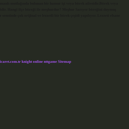
anlı mutfağında bulunan bir hamur işi veya börek ailesidir.Börek veya
idir. Hangi ilçe böreği ile meşhurdur? Meşhur Sarıyer böreğini duymuş
r semtinde çok orijinal ve lezzetli bir börek çeşidi yapılıyor. Lezzeti efsane
icaret.com.tr
knight online
nttgame
Sitemap