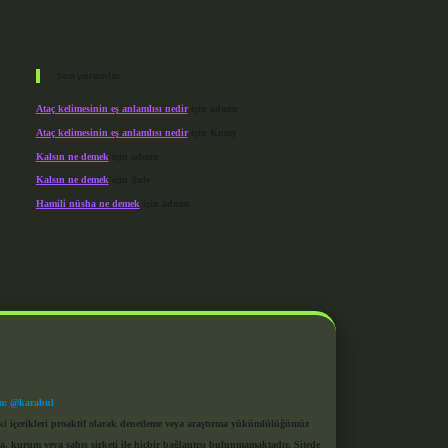
Son yorumlar
Ataç kelimesinin eş anlamlısı nedir
için
admin
Ataç kelimesinin eş anlamlısı nedir
için
Kuzey
Kalsın ne demek
için
admin
Kalsın ne demek
için
Şule
Hamili nüsha ne demek
için
admin
m: @karabul
eki içerikleri proaktif olarak denetleme veya araştırma yükümlülüğümüz
a, kurum veya şahıs şirketi ile hiçbir bağlantısı bulunmamaktadır. Sitede