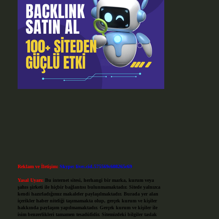
Reklam ve İletişim:
Skype: live:.cid.575569c608265c69
Yasal Uyarı:
Bu internet sitesi, herhangi bir marka, kurum veya
şahıs şirketi ile hiçbir bağlantısı bulunmamaktadır. Sitede yalnızca
kendi hazırladığımız makaleler paylaşılmaktadır. Burada yer alan
içerikler haber niteliği taşımamakta olup, gerçek kurum ve kişiler
hakkında paylaşım yapılmamaktadır. Gerçek kurum ve kişiler ile
isim benzerlikleri tamamen tesadüfidir. Sitemizdeki bilgiler taslak