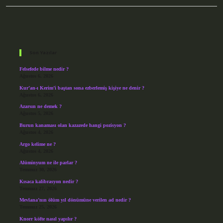
Sidebar
Son Yazılar
Felsefede bilme nedir ?
Ağustos 6, 2026
Kur’an-ı Kerim’i baştan sona ezberlemiş kişiye ne denir ?
Ağustos 6, 2026
Azarsın ne demek ?
Ağustos 5, 2026
Burun kanaması olan kazazede hangi pozisyon ?
Ağustos 4, 2026
Argo kelime ne ?
Ağustos 4, 2026
Alüminyum ne ile parlar ?
Temmuz 30, 2026
Kısaca kalibrasyon nedir ?
Temmuz 27, 2026
Mevlana’nın ölüm yıl dönümüne verilen ad nedir ?
Temmuz 25, 2026
Knorr köfte nasıl yapılır ?