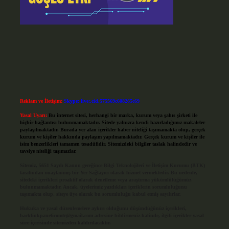
Reklam ve İletişim:
Skype: live:.cid.575569c608265c69
Yasal Uyarı:
Bu internet sitesi, herhangi bir marka, kurum veya şahıs şirketi ile
hiçbir bağlantısı bulunmamaktadır. Sitede yalnızca kendi hazırladığımız makaleler
paylaşılmaktadır. Burada yer alan içerikler haber niteliği taşımamakta olup, gerçek
kurum ve kişiler hakkında paylaşım yapılmamaktadır. Gerçek kurum ve kişiler ile
isim benzerlikleri tamamen tesadüfidir. Sitemizdeki bilgiler taslak halindedir ve
tavsiye niteliği taşımazlar.
Sitemiz, 5651 Sayılı Kanun gereğince Bilgi Teknolojileri ve İletişim Kurumu (BTK)
tarafından onaylanmış bir Yer Sağlayıcı olarak hizmet vermektedir. Bu nedenle,
sitedeki içerikleri proaktif olarak denetleme veya araştırma yükümlülüğümüz
bulunmamaktadır. Ancak, üyelerimiz yazdıkları içeriklerin sorumluluğunu
taşımakta olup, siteye üye olarak bu sorumluluğu kabul etmiş sayılırlar.
Hukuka ve yasal düzenlemelere aykırı olduğunu düşündüğünüz içerikleri,
backlinkpanelicomtr@gmail.com
adresine bildirmeniz halinde, ilgili içerikler yasal
süre içerisinde sitemizden kaldırılacaktır.