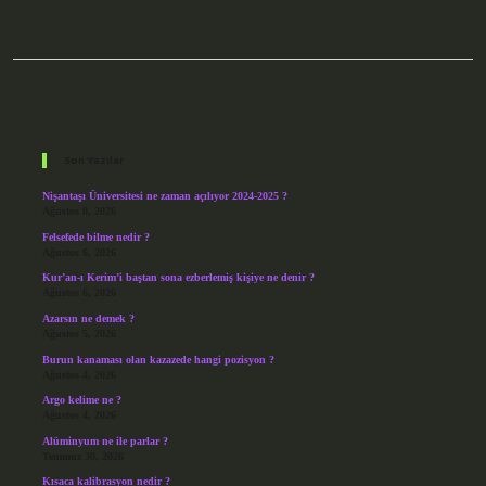
Sidebar
Son Yazılar
Nişantaşı Üniversitesi ne zaman açılıyor 2024-2025 ?
Ağustos 8, 2026
Felsefede bilme nedir ?
Ağustos 6, 2026
Kur’an-ı Kerim’i baştan sona ezberlemiş kişiye ne denir ?
Ağustos 6, 2026
Azarsın ne demek ?
Ağustos 5, 2026
Burun kanaması olan kazazede hangi pozisyon ?
Ağustos 4, 2026
Argo kelime ne ?
Ağustos 4, 2026
Alüminyum ne ile parlar ?
Temmuz 30, 2026
Kısaca kalibrasyon nedir ?