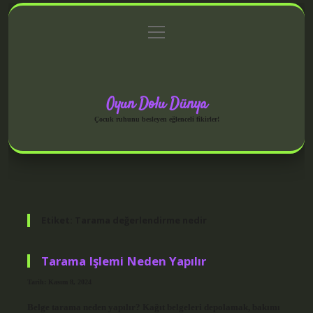
menüyü
Anasayfa
Gizlilik Politikası
Yasal Uyarı
aç
Hakkımızda
Oyun Dolu Dünya
Çocuk ruhunu besleyen eğlenceli fikirler!
Etiket:
Tarama değerlendirme nedir
Tarama Işlemi Neden Yapılır
Tarih: Kasım 8, 2024
Belge tarama neden yapılır? Kağıt belgeleri depolamak, bakımı