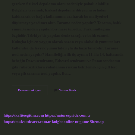
gereken fiziksel depolama alanı nedeniyle pahalı olabilir.
Belgeleri taramak, fiziksel depolama ihtiyacını ortadan
kaldırarak ve kağıt kullanımını azaltarak bu maliyetleri
düşürmeye yardımcı olur. Tarama neden yapılır? Tarama, balık
yumurtasından yapılan bir meze türüdür. Türk mutfağına
özgüdür. Türkiye’de yapılan deniz tarağı ve balık ezmesi.
Kuluçka için en yaygın olarak sazan veya alabalık yumurtaları
kullanılsa da levrek yumurtalarıyla da hazırlanabilir. Tarama
testi neden yapılır? Hamileliğin ilk üç ayının 11. ila 14. haftasında
bebeğin Down sendromu, Edward sendromu ve Patau sendromu
gibi rahatsızlıklara yakalanma riskini belirlemek için çift test
veya çift tarama testi yapılır. Bu,…
Tarama
Devamını okuyun
Yorum Bırak
Işlemi
Neden
Yapılır
https://kaliteegitim.com
https://naturespride.com.tr
https://maksutticaret.com.tr
knight online
nttgame
Sitemap