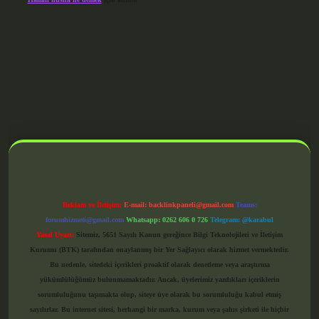
grandoperabet giriş
Reklam ve İletişim:
E-mail:
backlinkpaneli@gmail.com
Teams:
forumhizmeti@gmail.com
Whatsapp: 0262 606 0 726
Telegram: @karabul
Yasal Uyarı:
Sitemiz, 5651 Sayılı Kanun gereğince Bilgi Teknolojileri ve İletişim
Kurumu (BTK) tarafından onaylanmış bir Yer Sağlayıcı olarak hizmet vermektedir.
Bu nedenle, sitedeki içerikleri proaktif olarak denetleme veya araştırma
yükümlülüğümüz bulunmamaktadır. Ancak, üyelerimiz yazdıkları içeriklerin
sorumluluğunu taşımakta olup, siteye üye olarak bu sorumluluğu kabul etmiş
sayılırlar. Bu internet sitesi, herhangi bir marka, kurum veya şahıs şirketi ile hiçbir