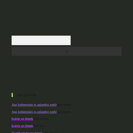
Arama
Son yorumlar
Ataç kelimesinin eş anlamlısı nedir
için
admin
Ataç kelimesinin eş anlamlısı nedir
için
Kuzey
Kalsın ne demek
için
admin
Kalsın ne demek
için
Şule
Hamili nüsha ne demek
için
admin