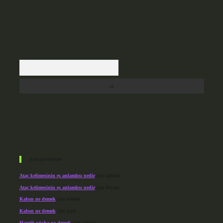
Arama
Son yorumlar
Ataç kelimesinin eş anlamlısı nedir
için
admin
Ataç kelimesinin eş anlamlısı nedir
için
Kuzey
Kalsın ne demek
için
admin
Kalsın ne demek
için
Şule
Hamili nüsha ne demek
için
admin