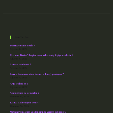
Sidebar
Son Yazılar
Felsefede bilme nedir ?
Ağustos 6, 2026
Kur’an-ı Kerim’i baştan sona ezberlemiş kişiye ne denir ?
Ağustos 6, 2026
Azarsın ne demek ?
Ağustos 5, 2026
Burun kanaması olan kazazede hangi pozisyon ?
Ağustos 4, 2026
Argo kelime ne ?
Ağustos 4, 2026
Alüminyum ne ile parlar ?
Temmuz 30, 2026
Kısaca kalibrasyon nedir ?
Temmuz 27, 2026
Mevlana’nın ölüm yıl dönümüne verilen ad nedir ?