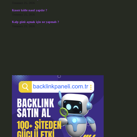
Temmuz 25, 2026
Knorr köfte nasıl yapılır ?
Temmuz 25, 2026
Kalp gözü açmak için ne yapmalı ?
Temmuz 23, 2026