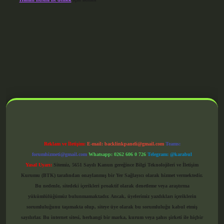
grandoperabet giriş
Reklam ve İletişim:
E-mail:
backlinkpaneli@gmail.com
Teams:
forumhizmeti@gmail.com
Whatsapp: 0262 606 0 726
Telegram: @karabul
Yasal Uyarı:
Sitemiz, 5651 Sayılı Kanun gereğince Bilgi Teknolojileri ve İletişim
Kurumu (BTK) tarafından onaylanmış bir Yer Sağlayıcı olarak hizmet vermektedir.
Bu nedenle, sitedeki içerikleri proaktif olarak denetleme veya araştırma
yükümlülüğümüz bulunmamaktadır. Ancak, üyelerimiz yazdıkları içeriklerin
sorumluluğunu taşımakta olup, siteye üye olarak bu sorumluluğu kabul etmiş
sayılırlar. Bu internet sitesi, herhangi bir marka, kurum veya şahıs şirketi ile hiçbir