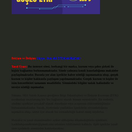
Reklam ve İletişim:
Skype: live:.cid.575569c608265c69
Yasal Uyarı:
Bu internet sitesi, herhangi bir marka, kurum veya şahıs şirketi ile
hiçbir bağlantısı bulunmamaktadır. Sitede yalnızca kendi hazırladığımız makaleler
paylaşılmaktadır. Burada yer alan içerikler haber niteliği taşımamakta olup, gerçek
kurum ve kişiler hakkında paylaşım yapılmamaktadır. Gerçek kurum ve kişiler ile
isim benzerlikleri tamamen tesadüfidir. Sitemizdeki bilgiler taslak halindedir ve
tavsiye niteliği taşımazlar.
Sitemiz, 5651 Sayılı Kanun gereğince Bilgi Teknolojileri ve İletişim Kurumu (BTK)
tarafından onaylanmış bir Yer Sağlayıcı olarak hizmet vermektedir. Bu nedenle,
sitedeki içerikleri proaktif olarak denetleme veya araştırma yükümlülüğümüz
bulunmamaktadır. Ancak, üyelerimiz yazdıkları içeriklerin sorumluluğunu
taşımakta olup, siteye üye olarak bu sorumluluğu kabul etmiş sayılırlar.
Hukuka ve yasal düzenlemelere aykırı olduğunu düşündüğünüz içerikleri,
backlinkpanelicomtr@gmail.com
adresine bildirmeniz halinde, ilgili içerikler yasal
süre içerisinde sitemizden kaldırılacaktır.