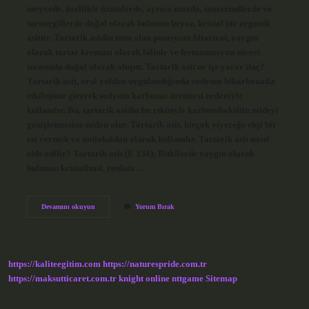
meyvede, özellikle üzümlerde, ayrıca muzda, tamarindlerde ve
turunçgillerde doğal olarak bulunan beyaz, kristal bir organik
asittir. Tartarik asidin tuzu olan potasyum bitartrat, yaygın
olarak tartar kreması olarak bilinir ve fermantasyon süreci
sırasında doğal olarak oluşur. Tartarik asit ne işe yarar ilaç?
Tartarik asit, oral yoldan uygulandığında sodyum bikarbonatla
etkileşime girerek sodyum karbonat üretmesi nedeniyle
kullanılır. Bu, tartarik asidin bu etkisiyle karbondioksitin mideyi
genişletmesine neden olur. Tartarik asit, birçok yiyeceğe ekşi bir
tat vermek ve antioksidan olarak kullanılır. Tartarik asit nasıl
elde edilir? Tartarik asit (E 334); Bitkilerde yaygın olarak
bulunan kristalimsi, renksiz…
Tartarik
Devamını okuyun
Yorum Bırak
Asit
Hangi
Besinlerde
Bulunur
https://kaliteegitim.com
https://naturespride.com.tr
https://maksutticaret.com.tr
knight online
nttgame
Sitemap