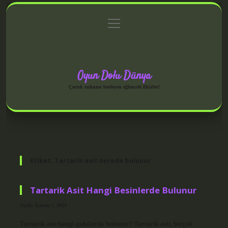
menüyü
Anasayfa
Gizlilik Politikası
Yasal Uyarı
aç
Hakkımızda
Oyun Dolu Dünya
Çocuk ruhunu besleyen eğlenceli fikirler!
Etiket:
Tartarik asit nerede bulunur
Tartarik Asit Hangi Besinlerde Bulunur
Tarih: Kasım 7, 2024
Tartarik asit hangi gıdalarda bulunur? Tartarik asit, birçok