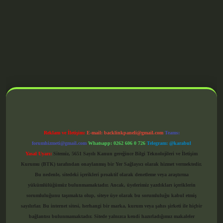
grandoperabet giriş
Reklam ve İletişim:
E-mail:
backlinkpaneli@gmail.com
Teams:
forumhizmeti@gmail.com
Whatsapp: 0262 606 0 726
Telegram: @karabul
Yasal Uyarı:
Sitemiz, 5651 Sayılı Kanun gereğince Bilgi Teknolojileri ve İletişim
Kurumu (BTK) tarafından onaylanmış bir Yer Sağlayıcı olarak hizmet vermektedir.
Bu nedenle, sitedeki içerikleri proaktif olarak denetleme veya araştırma
yükümlülüğümüz bulunmamaktadır. Ancak, üyelerimiz yazdıkları içeriklerin
sorumluluğunu taşımakta olup, siteye üye olarak bu sorumluluğu kabul etmiş
sayılırlar. Bu internet sitesi, herhangi bir marka, kurum veya şahıs şirketi ile hiçbir
bağlantısı bulunmamaktadır. Sitede yalnızca kendi hazırladığımız makaleler