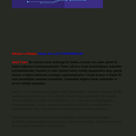
Reklam ve İletişim:
Skype: live:.cid.575569c608265c69
Yasal Uyarı:
Bu internet sitesi, herhangi bir marka, kurum veya şahıs şirketi ile
hiçbir bağlantısı bulunmamaktadır. Sitede yalnızca kendi hazırladığımız makaleler
paylaşılmaktadır. Burada yer alan içerikler haber niteliği taşımamakta olup, gerçek
kurum ve kişiler hakkında paylaşım yapılmamaktadır. Gerçek kurum ve kişiler ile
isim benzerlikleri tamamen tesadüfidir. Sitemizdeki bilgiler taslak halindedir ve
tavsiye niteliği taşımazlar.
Sitemiz, 5651 Sayılı Kanun gereğince Bilgi Teknolojileri ve İletişim Kurumu (BTK)
tarafından onaylanmış bir Yer Sağlayıcı olarak hizmet vermektedir. Bu nedenle,
sitedeki içerikleri proaktif olarak denetleme veya araştırma yükümlülüğümüz
bulunmamaktadır. Ancak, üyelerimiz yazdıkları içeriklerin sorumluluğunu
taşımakta olup, siteye üye olarak bu sorumluluğu kabul etmiş sayılırlar.
Hukuka ve yasal düzenlemelere aykırı olduğunu düşündüğünüz içerikleri,
backlinkpanelicomtr@gmail.com
adresine bildirmeniz halinde, ilgili içerikler yasal
süre içerisinde sitemizden kaldırılacaktır.