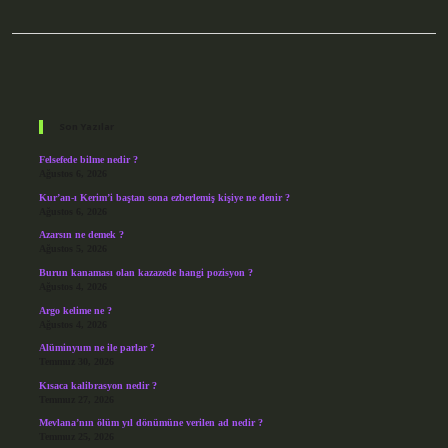
Sidebar
Son Yazılar
Felsefede bilme nedir ?
Ağustos 6, 2026
Kur’an-ı Kerim’i baştan sona ezberlemiş kişiye ne denir ?
Ağustos 6, 2026
Azarsın ne demek ?
Ağustos 5, 2026
Burun kanaması olan kazazede hangi pozisyon ?
Ağustos 4, 2026
Argo kelime ne ?
Ağustos 4, 2026
Alüminyum ne ile parlar ?
Temmuz 30, 2026
Kısaca kalibrasyon nedir ?
Temmuz 27, 2026
Mevlana’nın ölüm yıl dönümüne verilen ad nedir ?
Temmuz 25, 2026