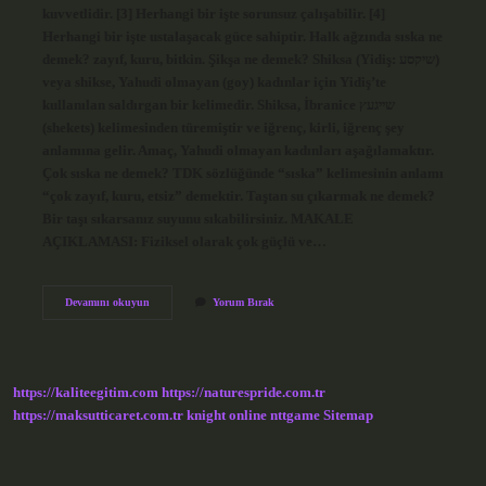
kuvvetlidir. [3] Herhangi bir işte sorunsuz çalışabilir. [4]
Herhangi bir işte ustalaşacak güce sahiptir. Halk ağzında sıska ne
demek? zayıf, kuru, bitkin. Şikşa ne demek? Shiksa (Yidiş: שיקסע)
veya shikse, Yahudi olmayan (goy) kadınlar için Yidiş’te
kullanılan saldırgan bir kelimedir. Shiksa, İbranice שייגעץ
(shekets) kelimesinden türemiştir ve iğrenç, kirli, iğrenç şey
anlamına gelir. Amaç, Yahudi olmayan kadınları aşağılamaktır.
Çok sıska ne demek? TDK sözlüğünde “sıska” kelimesinin anlamı
“çok zayıf, kuru, etsiz” demektir. Taştan su çıkarmak ne demek?
Bir taşı sıkarsanız suyunu sıkabilirsiniz. MAKALE
AÇIKLAMASI: Fiziksel olarak çok güçlü ve…
Sıksa
Devamını okuyun
Yorum Bırak
Ne
Demek
https://kaliteegitim.com
https://naturespride.com.tr
https://maksutticaret.com.tr
knight online
nttgame
Sitemap