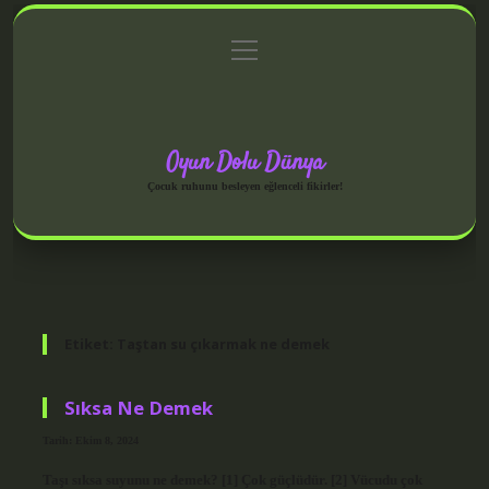
menüyü
Anasayfa
Gizlilik Politikası
Yasal Uyarı
aç
Hakkımızda
Oyun Dolu Dünya
Çocuk ruhunu besleyen eğlenceli fikirler!
Etiket:
Taştan su çıkarmak ne demek
Sıksa Ne Demek
Tarih: Ekim 8, 2024
Taşı sıksa suyunu ne demek? [1] Çok güçlüdür. [2] Vücudu çok