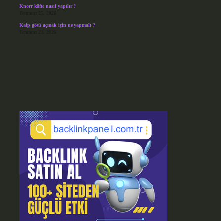
Knorr köfte nasıl yapılır ?
Temmuz 25, 2026
Kalp gözü açmak için ne yapmalı ?
Temmuz 23, 2026