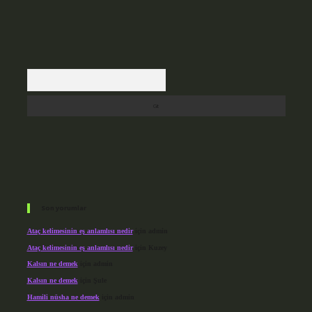
Arama
Son yorumlar
Ataç kelimesinin eş anlamlısı nedir
için
admin
Ataç kelimesinin eş anlamlısı nedir
için
Kuzey
Kalsın ne demek
için
admin
Kalsın ne demek
için
Şule
Hamili nüsha ne demek
için
admin