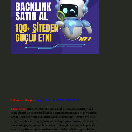
Reklam ve İletişim:
Skype: live:.cid.575569c608265c69
Yasal Uyarı:
Bu internet sitesi, herhangi bir marka, kurum veya
şahıs şirketi ile hiçbir bağlantısı bulunmamaktadır. Sitede yalnızca
kendi hazırladığımız makaleler paylaşılmaktadır. Burada yer alan
içerikler haber niteliği taşımamakta olup, gerçek kurum ve kişiler
hakkında paylaşım yapılmamaktadır. Gerçek kurum ve kişiler ile
isim benzerlikleri tamamen tesadüfidir. Sitemizdeki bilgiler taslak