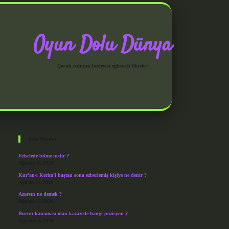
Oyun Dolu Dünya
Çocuk ruhunu besleyen eğlenceli fikirler!
Sidebar
grandoperabet giriş
Son Yazılar
Felsefede bilme nedir ?
Ağustos 6, 2026
Kur’an-ı Kerim’i baştan sona ezberlemiş kişiye ne denir ?
Ağustos 6, 2026
Azarsın ne demek ?
Ağustos 5, 2026
Burun kanaması olan kazazede hangi pozisyon ?
Ağustos 4, 2026