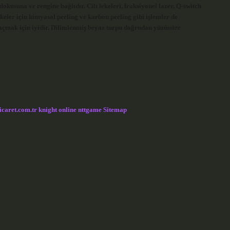
okusuna ve rengine bağlıdır. Cilt lekeleri, fraksiyonel lazer, Q-switch
lekeler için kimyasal peeling ve karbon peeling gibi işlemler de
nu açmak için iyidir. Dilimlenmiş beyaz turpu doğrudan yüzünüze
icaret.com.tr
knight online
nttgame
Sitemap