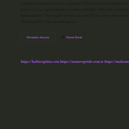
rengini beyazlatmak için ne yapmalı? Cilt beyazlatma, kişinin cilt d
lazer ve Fraxel gibi işlemlerle tedavi edilebilir. Yüzeysel ve hafif 
kullanılabilir. Ten rengini en hızlı ne açar? Beyaz turp cilt tonu
uygulayabilir veya suyunu ayırıp…
Ten
Devamını okuyun
Yorum Bırak
Rengini
Ne
Beyazlatır
https://kaliteegitim.com
https://naturespride.com.tr
https://maksutt