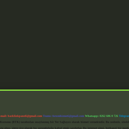
-mail:
backlinkpaneli@gmail.com
Teams:
forumhizmeti@gmail.com
Whatsapp: 0262 606 0 726
Telegra
im Kurumu (BTK) tarafından onaylanmış bir Yer Sağlayıcı olarak hizmet vermektedir. Bu nedenle, sited
 olup, siteye üye olarak bu sorumluluğu kabul etmiş sayılırlar. Bu internet sitesi, herhangi bir mark