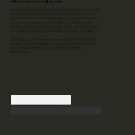
halindedir ve tavsiye niteliği taşımazlar.
Sitemiz, 5651 Sayılı Kanun gereğince Bilgi Teknolojileri ve İletişim
Kurumu (BTK) tarafından onaylanmış bir Yer Sağlayıcı olarak
hizmet vermektedir. Bu nedenle, sitedeki içerikleri proaktif olarak
denetleme veya araştırma yükümlülüğümüz bulunmamaktadır.
Ancak, üyelerimiz yazdıkları içeriklerin sorumluluğunu taşımakta
olup, siteye üye olarak bu sorumluluğu kabul etmiş sayılırlar.
Hukuka ve yasal düzenlemelere aykırı olduğunu düşündüğünüz
içerikleri,
backlinkpanelicomtr@gmail.com
adresine bildirmeniz
halinde, ilgili içerikler yasal süre içerisinde sitemizden
kaldırılacaktır.
Arama