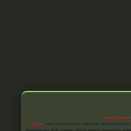
Reklam ve İletişim:
E
Yasal Uyarı:
Sitemiz, 5651 Sayılı Kanun gereğince Bilgi Teknolojileri ve İletiş
bulunmamaktadır. Ancak, üyelerimiz yazdıkları içeriklerin sorumluluğunu taşımakta