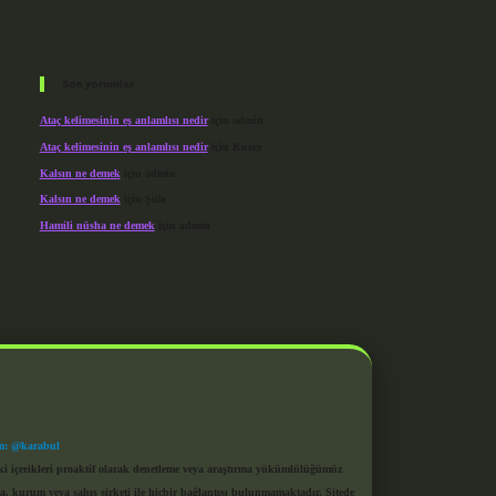
Son yorumlar
Ataç kelimesinin eş anlamlısı nedir
için
admin
Ataç kelimesinin eş anlamlısı nedir
için
Kuzey
Kalsın ne demek
için
admin
Kalsın ne demek
için
Şule
Hamili nüsha ne demek
için
admin
m: @karabul
eki içerikleri proaktif olarak denetleme veya araştırma yükümlülüğümüz
a, kurum veya şahıs şirketi ile hiçbir bağlantısı bulunmamaktadır. Sitede