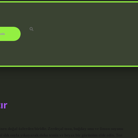
ızda
ır
bilinen doğal özlerden biridir. Zerdeçal tozu, buğday unu ve limon suyunu
zi ılık suyla yıkayarak daha temiz ve beyaz bir görünüm elde edin. Ten