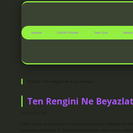
Anasayfa
Gizlilik Politikası
Yasal Uyarı
Hakkım
Etiket:
Ten rengini en hızlı ne açar
Ten Rengini Ne Beyazlat
Tarih: Ekim 5, 2024
Cildi en hızlı ne beyazlatır? Zerdeçal, beyazlatıcı özellikleriyle 
karıştırıp yüzünüzde 15 dakika bekletmelisiniz. Daha sonra cildini