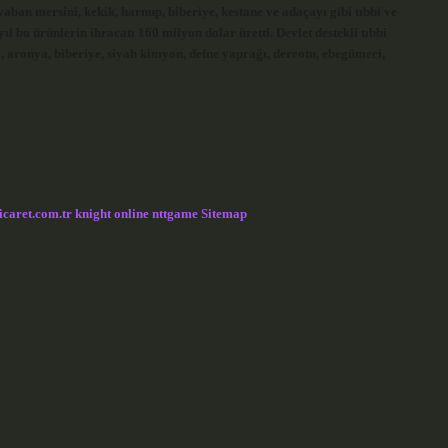
yaban mersini, kekik, harnup, biberiye, kestane ve adaçayı gibi tıbbi ve
l bu ürünlerin ihracatı 160 milyon dolar üretti. Devlet destekli tıbbi
, aronya, biberiye, siyah kimyon, defne yaprağı, dereotu, ebegümeci,
icaret.com.tr
knight online
nttgame
Sitemap