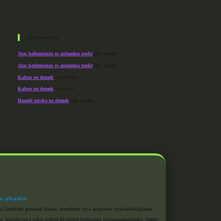
Son yorumlar
Ataç kelimesinin eş anlamlısı nedir
için
admin
Ataç kelimesinin eş anlamlısı nedir
için
Kuzey
Kalsın ne demek
için
admin
Kalsın ne demek
için
Şule
Hamili nüsha ne demek
için
admin
m: @karabul
eki içerikleri proaktif olarak denetleme veya araştırma yükümlülüğümüz
a, kurum veya şahıs şirketi ile hiçbir bağlantısı bulunmamaktadır. Sitede