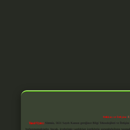
Reklam ve İletişim:
E
Yasal Uyarı:
Sitemiz, 5651 Sayılı Kanun gereğince Bilgi Teknolojileri ve İletiş
bulunmamaktadır. Ancak, üyelerimiz yazdıkları içeriklerin sorumluluğunu taşımakta