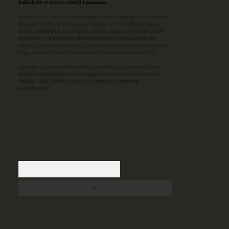
halindedir ve tavsiye niteliği taşımazlar.
Sitemiz, 5651 Sayılı Kanun gereğince Bilgi Teknolojileri ve İletişim
Kurumu (BTK) tarafından onaylanmış bir Yer Sağlayıcı olarak
hizmet vermektedir. Bu nedenle, sitedeki içerikleri proaktif olarak
denetleme veya araştırma yükümlülüğümüz bulunmamaktadır.
Ancak, üyelerimiz yazdıkları içeriklerin sorumluluğunu taşımakta
olup, siteye üye olarak bu sorumluluğu kabul etmiş sayılırlar.
Hukuka ve yasal düzenlemelere aykırı olduğunu düşündüğünüz
içerikleri,
backlinkpanelicomtr@gmail.com
adresine bildirmeniz
halinde, ilgili içerikler yasal süre içerisinde sitemizden
kaldırılacaktır.
Arama