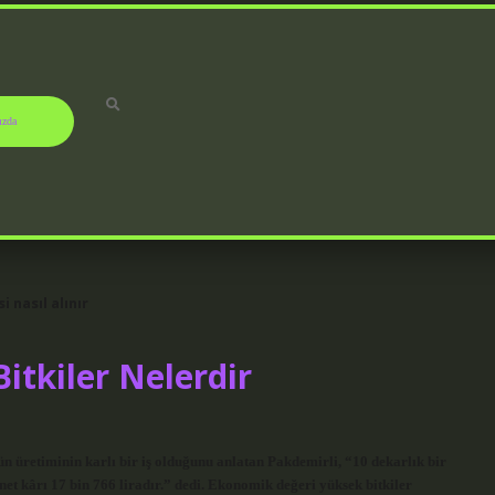
ızda
i nasıl alınır
Bitkiler Nelerdir
n üretiminin karlı bir iş olduğunu anlatan Pakdemirli, “10 dekarlık bir
net kârı 17 bin 766 liradır.” dedi. Ekonomik değeri yüksek bitkiler