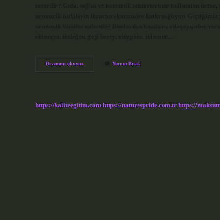
nelerdir? Gıda, sağlık ve kozmetik sektörlerinde kullanılan defne, 
aromatik bitkilerin ihracatı ekonomiye katkı sağlıyor. Geçtiğimiz yı
aromatik bitkiler nelerdir? Bunlardan bazıları; adaçayı, aloe vera
ekinezya, fesleğen, goji berry, zizyphus, ıhlamur,…
En
Devamını okuyun
Yorum Bırak
Karlı
Tıbbi
Aromatik
Bitkiler
Nelerdir
https://kaliteegitim.com
https://naturespride.com.tr
https://maksutt