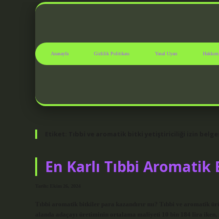
Anasayfa
Gizlilik Politikası
Yasal Uyarı
Hakkım
Etiket:
Tıbbi ve aromatik bitki yetiştiriciliği izin belges
En Karlı Tıbbi Aromatik 
Tarih: Ekim 26, 2024
Tıbbi aromatik bitkiler para kazandırır mı? Tıbbi ve aromatik ürü
alanda adaçayı üretiminin ortalama maliyeti 10 bin 184 lira iken, 