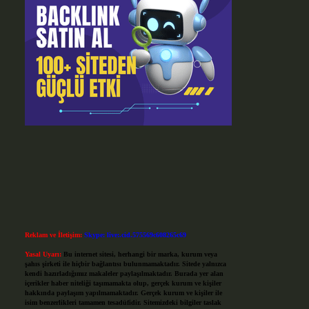
Reklam ve İletişim:
Skype: live:.cid.575569c608265c69
Yasal Uyarı:
Bu internet sitesi, herhangi bir marka, kurum veya
şahıs şirketi ile hiçbir bağlantısı bulunmamaktadır. Sitede yalnızca
kendi hazırladığımız makaleler paylaşılmaktadır. Burada yer alan
içerikler haber niteliği taşımamakta olup, gerçek kurum ve kişiler
hakkında paylaşım yapılmamaktadır. Gerçek kurum ve kişiler ile
isim benzerlikleri tamamen tesadüfidir. Sitemizdeki bilgiler taslak