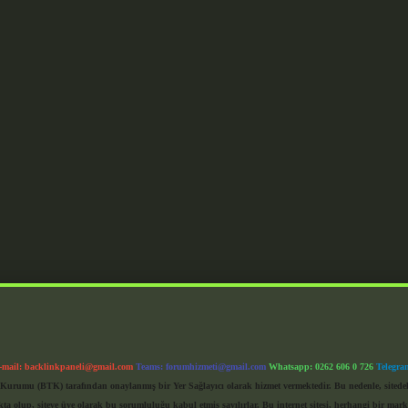
-mail:
backlinkpaneli@gmail.com
Teams:
forumhizmeti@gmail.com
Whatsapp: 0262 606 0 726
Telegra
im Kurumu (BTK) tarafından onaylanmış bir Yer Sağlayıcı olarak hizmet vermektedir. Bu nedenle, sited
 olup, siteye üye olarak bu sorumluluğu kabul etmiş sayılırlar. Bu internet sitesi, herhangi bir mark