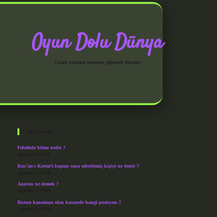
Oyun Dolu Dünya
Çocuk ruhunu besleyen eğlenceli fikirler!
Sidebar
grandoperabet giriş
Son Yazılar
Felsefede bilme nedir ?
Ağustos 6, 2026
Kur’an-ı Kerim’i baştan sona ezberlemiş kişiye ne denir ?
Ağustos 6, 2026
Azarsın ne demek ?
Ağustos 5, 2026
Burun kanaması olan kazazede hangi pozisyon ?
Ağustos 4, 2026