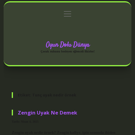
menüyü
Anasayfa
Gizlilik Politikası
Yasal Uyarı
aç
Hakkımızda
Oyun Dolu Dünya
Çocuk ruhunu besleyen eğlenceli fikirler!
Etiket:
Tunç uyak nedir örnek
Zengin Uyak Ne Demek
Tarih: Nisan 4, 2025
Zengin uyak nedir örnek? Zengin kafiye, ipin sonunda ikiden