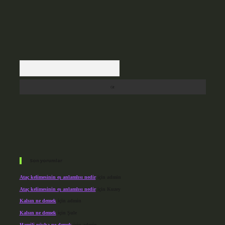
Arama
Son yorumlar
Ataç kelimesinin eş anlamlısı nedir
için
admin
Ataç kelimesinin eş anlamlısı nedir
için
Kuzey
Kalsın ne demek
için
admin
Kalsın ne demek
için
Şule
Hamili nüsha ne demek
için
admin