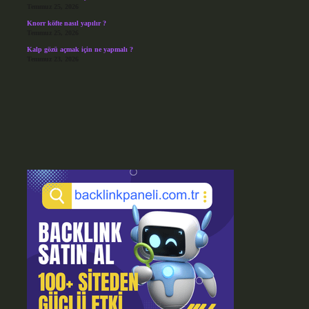
Temmuz 25, 2026
Knorr köfte nasıl yapılır ?
Temmuz 25, 2026
Kalp gözü açmak için ne yapmalı ?
Temmuz 23, 2026