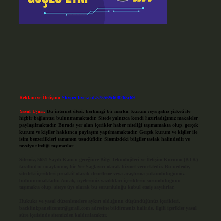
Reklam ve İletişim:
Skype: live:.cid.575569c608265c69
Yasal Uyarı:
Bu internet sitesi, herhangi bir marka, kurum veya şahıs şirketi ile
hiçbir bağlantısı bulunmamaktadır. Sitede yalnızca kendi hazırladığımız makaleler
paylaşılmaktadır. Burada yer alan içerikler haber niteliği taşımamakta olup, gerçek
kurum ve kişiler hakkında paylaşım yapılmamaktadır. Gerçek kurum ve kişiler ile
isim benzerlikleri tamamen tesadüfidir. Sitemizdeki bilgiler taslak halindedir ve
tavsiye niteliği taşımazlar.
Sitemiz, 5651 Sayılı Kanun gereğince Bilgi Teknolojileri ve İletişim Kurumu (BTK)
tarafından onaylanmış bir Yer Sağlayıcı olarak hizmet vermektedir. Bu nedenle,
sitedeki içerikleri proaktif olarak denetleme veya araştırma yükümlülüğümüz
bulunmamaktadır. Ancak, üyelerimiz yazdıkları içeriklerin sorumluluğunu
taşımakta olup, siteye üye olarak bu sorumluluğu kabul etmiş sayılırlar.
Hukuka ve yasal düzenlemelere aykırı olduğunu düşündüğünüz içerikleri,
backlinkpanelicomtr@gmail.com
adresine bildirmeniz halinde, ilgili içerikler yasal
süre içerisinde sitemizden kaldırılacaktır.