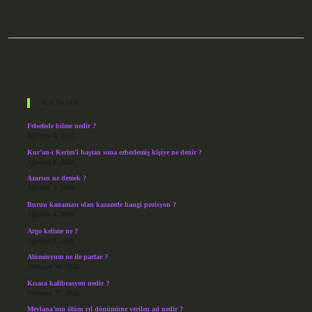
Sidebar
Son Yazılar
Felsefede bilme nedir ?
Ağustos 6, 2026
Kur’an-ı Kerim’i baştan sona ezberlemiş kişiye ne denir ?
Ağustos 6, 2026
Azarsın ne demek ?
Ağustos 5, 2026
Burun kanaması olan kazazede hangi pozisyon ?
Ağustos 4, 2026
Argo kelime ne ?
Ağustos 4, 2026
Alüminyum ne ile parlar ?
Temmuz 30, 2026
Kısaca kalibrasyon nedir ?
Temmuz 27, 2026
Mevlana’nın ölüm yıl dönümüne verilen ad nedir ?