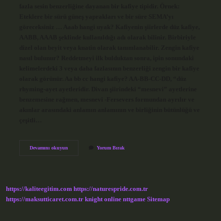
fazla sesin benzerliğine dayanan bir kafiye tipidir. Örnek:
Eteklere bir sürü güneş yaprakları ve bir süre SEMA’yı
göreceksiniz … Aaab hangi uyak? Kafiyenin şiirlerde düz kafiye,
AABB, AAAB şeklinde kullanıldığı adı olarak bilinir. Birbiriyle
dizel olan beyit veya kuatin olarak tanımlanabilir. Zengin kafiye
nasıl bulunur? Reddetmeyi ilk bulduktan sonra, ipin sonundaki
kelimelerdeki 3 veya daha fazlasının benzerliği zengin bir kafiye
olarak görünür. Aa bb cc hangi kafiye? AA-BB-CC-DD, “düz
rhyming-ayet ayetleridir. Divan şiirindeki “mesnevi” ayetlerine
benzemesine rağmen, mesnevi -Fersevers formundan ayrılır ve
akınlar arasındaki anlamın anlamının ve birliğinin bütünlüğü ve
çeşitli…
Zengin
Devamını okuyun
Yorum Bırak
Uyak
Ne
Demek
https://kaliteegitim.com
https://naturespride.com.tr
https://maksutticaret.com.tr
knight online
nttgame
Sitemap