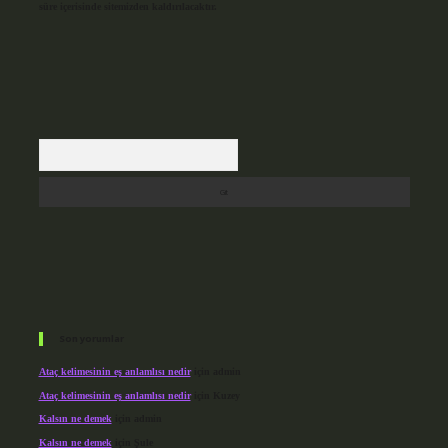
süre içerisinde sitemizden kaldırılacaktır.
Arama
Son yorumlar
Ataç kelimesinin eş anlamlısı nedir
için
admin
Ataç kelimesinin eş anlamlısı nedir
için
Kuzey
Kalsın ne demek
için
admin
Kalsın ne demek
için
Şule