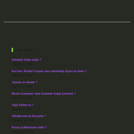
Sidebar
Son Yazılar
Felsefede bilme nedir ?
Ağustos 6, 2026
Kur’an-ı Kerim’i baştan sona ezberlemiş kişiye ne denir ?
Ağustos 6, 2026
Azarsın ne demek ?
Ağustos 5, 2026
Burun kanaması olan kazazede hangi pozisyon ?
Ağustos 4, 2026
Argo kelime ne ?
Ağustos 4, 2026
Alüminyum ne ile parlar ?
Temmuz 30, 2026
Kısaca kalibrasyon nedir ?
Temmuz 27, 2026