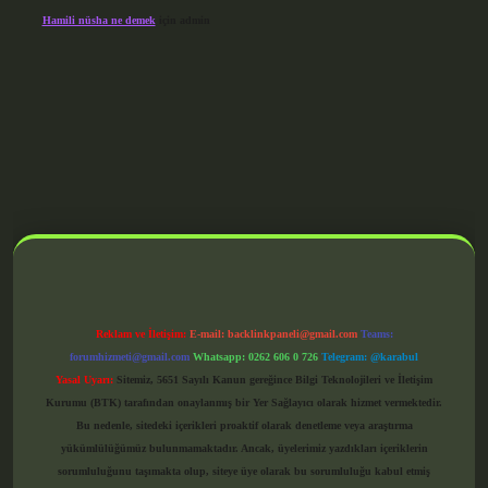
Hamili nüsha ne demek
için
admin
grandoperabet giriş
Reklam ve İletişim:
E-mail:
backlinkpaneli@gmail.com
Teams:
forumhizmeti@gmail.com
Whatsapp: 0262 606 0 726
Telegram: @karabul
Yasal Uyarı:
Sitemiz, 5651 Sayılı Kanun gereğince Bilgi Teknolojileri ve İletişim
Kurumu (BTK) tarafından onaylanmış bir Yer Sağlayıcı olarak hizmet vermektedir.
Bu nedenle, sitedeki içerikleri proaktif olarak denetleme veya araştırma
yükümlülüğümüz bulunmamaktadır. Ancak, üyelerimiz yazdıkları içeriklerin
sorumluluğunu taşımakta olup, siteye üye olarak bu sorumluluğu kabul etmiş