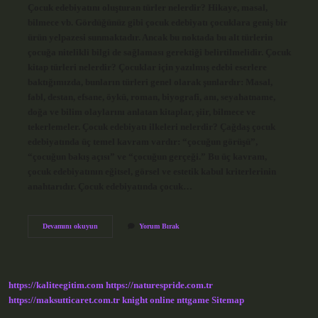
Çocuk edebiyatını oluşturan türler nelerdir? Hikaye, masal,
bilmece vb. Gördüğünüz gibi çocuk edebiyatı çocuklara geniş bir
ürün yelpazesi sunmaktadır. Ancak bu noktada bu alt türlerin
çocuğa nitelikli bilgi de sağlaması gerektiği belirtilmelidir. Çocuk
kitap türleri nelerdir? Çocuklar için yazılmış edebi eserlere
baktığımızda, bunların türleri genel olarak şunlardır: Masal,
fabl, destan, efsane, öykü, roman, biyografi, anı, seyahatname,
doğa ve bilim olaylarını anlatan kitaplar, şiir, bilmece ve
tekerlemeler. Çocuk edebiyatı ilkeleri nelerdir? Çağdaş çocuk
edebiyatında üç temel kavram vardır: “çocuğun görüşü”,
“çocuğun bakış açısı” ve “çocuğun gerçeği.” Bu üç kavram,
çocuk edebiyatının eğitsel, görsel ve estetik kabul kriterlerinin
anahtarıdır. Çocuk edebiyatında çocuk…
Çocuk
Devamını okuyun
Yorum Bırak
Edebiyatı
Türleri
Nelerdir
https://kaliteegitim.com
https://naturespride.com.tr
https://maksutticaret.com.tr
knight online
nttgame
Sitemap