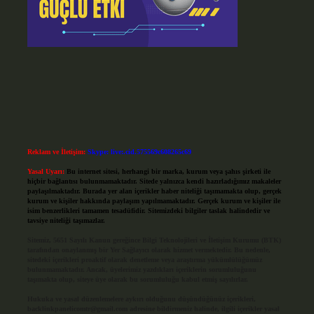
Reklam ve İletişim:
Skype: live:.cid.575569c608265c69
Yasal Uyarı:
Bu internet sitesi, herhangi bir marka, kurum veya şahıs şirketi ile
hiçbir bağlantısı bulunmamaktadır. Sitede yalnızca kendi hazırladığımız makaleler
paylaşılmaktadır. Burada yer alan içerikler haber niteliği taşımamakta olup, gerçek
kurum ve kişiler hakkında paylaşım yapılmamaktadır. Gerçek kurum ve kişiler ile
isim benzerlikleri tamamen tesadüfidir. Sitemizdeki bilgiler taslak halindedir ve
tavsiye niteliği taşımazlar.
Sitemiz, 5651 Sayılı Kanun gereğince Bilgi Teknolojileri ve İletişim Kurumu (BTK)
tarafından onaylanmış bir Yer Sağlayıcı olarak hizmet vermektedir. Bu nedenle,
sitedeki içerikleri proaktif olarak denetleme veya araştırma yükümlülüğümüz
bulunmamaktadır. Ancak, üyelerimiz yazdıkları içeriklerin sorumluluğunu
taşımakta olup, siteye üye olarak bu sorumluluğu kabul etmiş sayılırlar.
Hukuka ve yasal düzenlemelere aykırı olduğunu düşündüğünüz içerikleri,
backlinkpanelicomtr@gmail.com
adresine bildirmeniz halinde, ilgili içerikler yasal