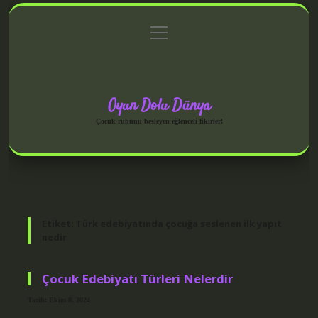
menüyü
Anasayfa
Gizlilik Politikası
Yasal Uyarı
aç
Hakkımızda
Oyun Dolu Dünya
Çocuk ruhunu besleyen eğlenceli fikirler!
Etiket:
Türk edebiyatında çocuğa seslenen ilk yapıt
nedir
Çocuk Edebiyatı Türleri Nelerdir
Tarih: Ekim 8, 2024