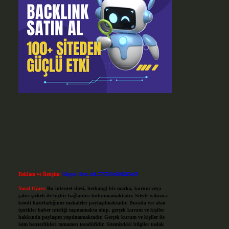
Reklam ve İletişim:
Skype: live:.cid.575569c608265c69
Yasal Uyarı:
Bu internet sitesi, herhangi bir marka, kurum veya
şahıs şirketi ile hiçbir bağlantısı bulunmamaktadır. Sitede yalnızca
kendi hazırladığımız makaleler paylaşılmaktadır. Burada yer alan
içerikler haber niteliği taşımamakta olup, gerçek kurum ve kişiler
hakkında paylaşım yapılmamaktadır. Gerçek kurum ve kişiler ile
isim benzerlikleri tamamen tesadüfidir. Sitemizdeki bilgiler taslak