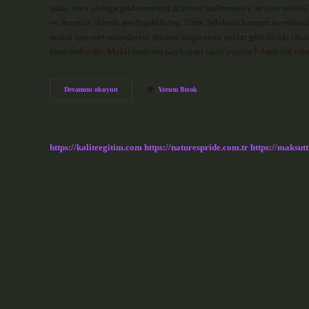
daha önce olduğu gibi interneti ücretsiz kullanmaya devam edebilirl
ve ücretsiz olarak paylaşabilirler. Türk Telekom hotspot ücretli 
mobil internet paketlerini dizüstü bilgisayar, tablet gibi farklı c
etmemektedir. Mobil internet paylaşımı nasıl yapılır? Android ci
Türk
Devamını okuyun
Yorum Bırak
Telekom
Internet
Paylaşımı
Var
Mı
https://kaliteegitim.com
https://naturespride.com.tr
https://maksutt