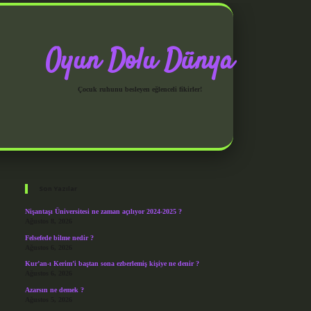
Oyun Dolu Dünya
Çocuk ruhunu besleyen eğlenceli fikirler!
Sidebar
grandoperabet giri
Son Yazılar
Nişantaşı Üniversitesi ne zaman açılıyor 2024-2025 ?
Ağustos 8, 2026
Felsefede bilme nedir ?
Ağustos 6, 2026
Kur’an-ı Kerim’i baştan sona ezberlemiş kişiye ne denir ?
Ağustos 6, 2026
Azarsın ne demek ?
Ağustos 5, 2026