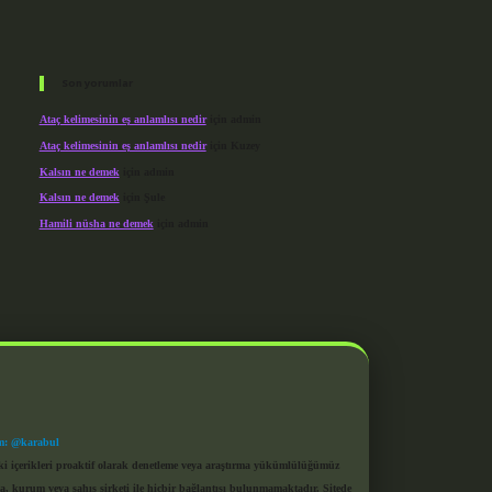
Son yorumlar
Ataç kelimesinin eş anlamlısı nedir
için
admin
Ataç kelimesinin eş anlamlısı nedir
için
Kuzey
Kalsın ne demek
için
admin
Kalsın ne demek
için
Şule
Hamili nüsha ne demek
için
admin
m: @karabul
eki içerikleri proaktif olarak denetleme veya araştırma yükümlülüğümüz
a, kurum veya şahıs şirketi ile hiçbir bağlantısı bulunmamaktadır. Sitede