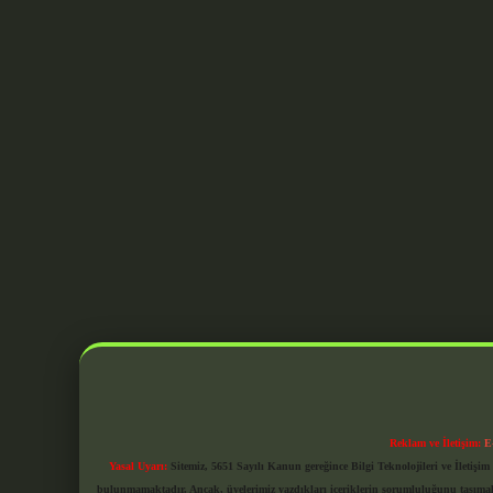
Reklam ve İletişim:
E
Yasal Uyarı:
Sitemiz, 5651 Sayılı Kanun gereğince Bilgi Teknolojileri ve İletiş
bulunmamaktadır. Ancak, üyelerimiz yazdıkları içeriklerin sorumluluğunu taşımakta