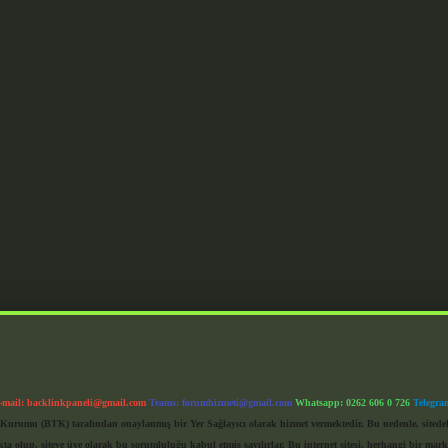
-mail:
backlinkpaneli@gmail.com
Teams:
forumhizmeti@gmail.com
Whatsapp: 0262 606 0 726
Telegra
im Kurumu (BTK) tarafından onaylanmış bir Yer Sağlayıcı olarak hizmet vermektedir. Bu nedenle, sited
 olup, siteye üye olarak bu sorumluluğu kabul etmiş sayılırlar. Bu internet sitesi, herhangi bir mark