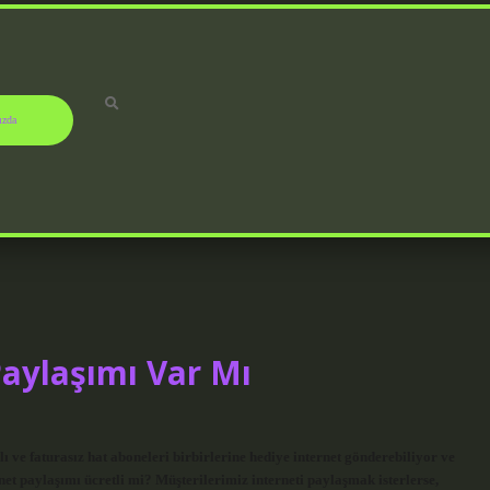
ızda
aylaşımı Var Mı
e faturasız hat aboneleri birbirlerine hediye internet gönderebiliyor ve
rnet paylaşımı ücretli mi? Müşterilerimiz interneti paylaşmak isterlerse,