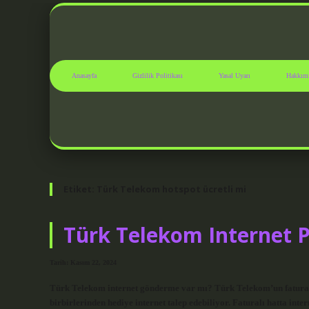
Anasayfa
Gizlilik Politikası
Yasal Uyarı
Hakkım
Etiket:
Türk Telekom hotspot ücretli mi
Türk Telekom Internet P
Tarih: Kasım 22, 2024
Türk Telekom internet gönderme var mı? Türk Telekom’un faturalı v
birbirlerinden hediye internet talep edebiliyor. Faturalı hatta inte