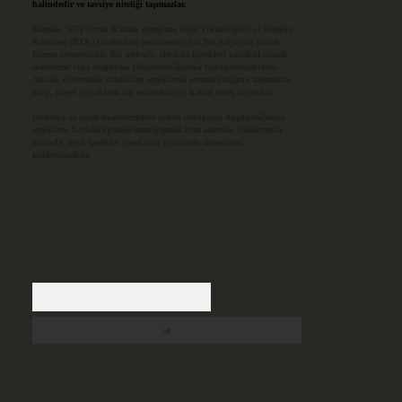
halindedir ve tavsiye niteliği taşımazlar.
Sitemiz, 5651 Sayılı Kanun gereğince Bilgi Teknolojileri ve İletişim
Kurumu (BTK) tarafından onaylanmış bir Yer Sağlayıcı olarak
hizmet vermektedir. Bu nedenle, sitedeki içerikleri proaktif olarak
denetleme veya araştırma yükümlülüğümüz bulunmamaktadır.
Ancak, üyelerimiz yazdıkları içeriklerin sorumluluğunu taşımakta
olup, siteye üye olarak bu sorumluluğu kabul etmiş sayılırlar.
Hukuka ve yasal düzenlemelere aykırı olduğunu düşündüğünüz
içerikleri,
backlinkpanelicomtr@gmail.com
adresine bildirmeniz
halinde, ilgili içerikler yasal süre içerisinde sitemizden
kaldırılacaktır.
Arama