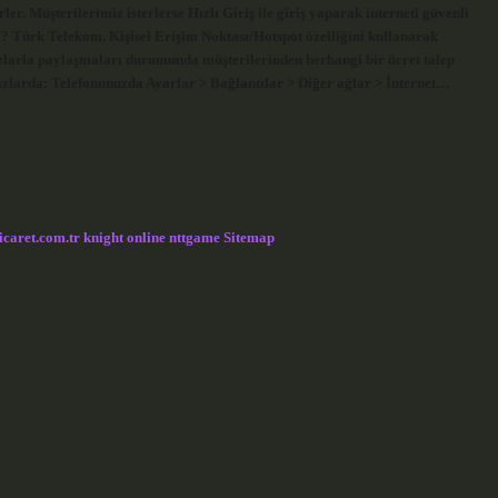
er. Müşterilerimiz isterlerse Hızlı Giriş ile giriş yaparak interneti güvenli
mi? Türk Telekom, Kişisel Erişim Noktası/Hotspot özelliğini kullanarak
ihazlarla paylaşmaları durumunda müşterilerinden herhangi bir ücret talep
hazlarda: Telefonunuzda Ayarlar > Bağlantılar > Diğer ağlar > İnternet…
icaret.com.tr
knight online
nttgame
Sitemap