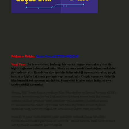
Reklam ve İletişim:
Skype: live:.cid.575569c608265c69
Yasal Uyarı:
Bu internet sitesi, herhangi bir marka, kurum veya şahıs şirketi ile
hiçbir bağlantısı bulunmamaktadır. Sitede yalnızca kendi hazırladığımız makaleler
paylaşılmaktadır. Burada yer alan içerikler haber niteliği taşımamakta olup, gerçek
kurum ve kişiler hakkında paylaşım yapılmamaktadır. Gerçek kurum ve kişiler ile
isim benzerlikleri tamamen tesadüfidir. Sitemizdeki bilgiler taslak halindedir ve
tavsiye niteliği taşımazlar.
Sitemiz, 5651 Sayılı Kanun gereğince Bilgi Teknolojileri ve İletişim Kurumu (BTK)
tarafından onaylanmış bir Yer Sağlayıcı olarak hizmet vermektedir. Bu nedenle,
sitedeki içerikleri proaktif olarak denetleme veya araştırma yükümlülüğümüz
bulunmamaktadır. Ancak, üyelerimiz yazdıkları içeriklerin sorumluluğunu
taşımakta olup, siteye üye olarak bu sorumluluğu kabul etmiş sayılırlar.
Hukuka ve yasal düzenlemelere aykırı olduğunu düşündüğünüz içerikleri,
backlinkpanelicomtr@gmail.com
adresine bildirmeniz halinde, ilgili içerikler yasal
süre içerisinde sitemizden kaldırılacaktır.