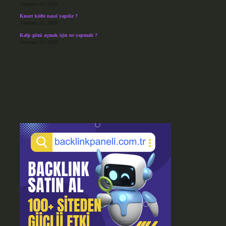
Temmuz 25, 2026
Knorr köfte nasıl yapılır ?
Temmuz 25, 2026
Kalp gözü açmak için ne yapmalı ?
Temmuz 23, 2026