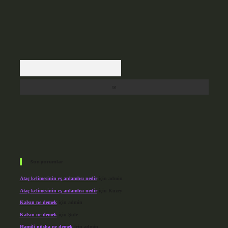
Arama
Son yorumlar
Ataç kelimesinin eş anlamlısı nedir
için
admin
Ataç kelimesinin eş anlamlısı nedir
için
Kuzey
Kalsın ne demek
için
admin
Kalsın ne demek
için
Şule
Hamili nüsha ne demek
için
admin