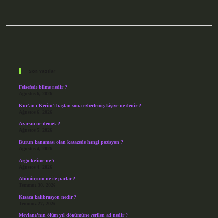
Sidebar
Son Yazılar
Felsefede bilme nedir ?
Ağustos 6, 2026
Kur’an-ı Kerim’i baştan sona ezberlemiş kişiye ne denir ?
Ağustos 6, 2026
Azarsın ne demek ?
Ağustos 5, 2026
Burun kanaması olan kazazede hangi pozisyon ?
Ağustos 4, 2026
Argo kelime ne ?
Ağustos 4, 2026
Alüminyum ne ile parlar ?
Temmuz 30, 2026
Kısaca kalibrasyon nedir ?
Temmuz 27, 2026
Mevlana’nın ölüm yıl dönümüne verilen ad nedir ?