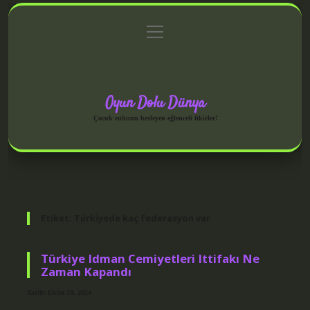
menüyü
Anasayfa
Gizlilik Politikası
Yasal Uyarı
aç
Hakkımızda
Oyun Dolu Dünya
Çocuk ruhunu besleyen eğlenceli fikirler!
Etiket:
Türkiyede kaç federasyon var
Türkiye Idman Cemiyetleri Ittifakı Ne
Zaman Kapandı
Tarih: Ekim 19, 2024