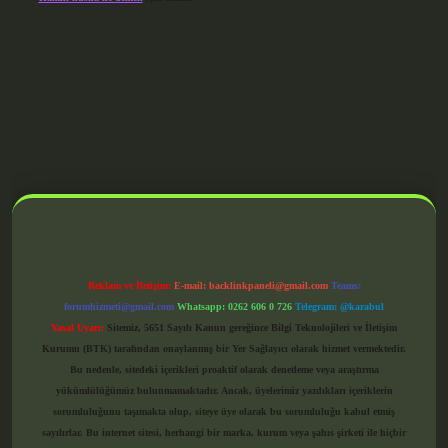
grandoperabet giriş
Reklam ve İletişim:
E-mail:
backlinkpaneli@gmail.com
Teams:
forumhizmeti@gmail.com
Whatsapp: 0262 606 0 726
Telegram: @karabul
Yasal Uyarı:
Sitemiz, 5651 Sayılı Kanun gereğince Bilgi Teknolojileri ve İletişim
Kurumu (BTK) tarafından onaylanmış bir Yer Sağlayıcı olarak hizmet vermektedir.
Bu nedenle, sitedeki içerikleri proaktif olarak denetleme veya araştırma
yükümlülüğümüz bulunmamaktadır. Ancak, üyelerimiz yazdıkları içeriklerin
sorumluluğunu taşımakta olup, siteye üye olarak bu sorumluluğu kabul etmiş
sayılırlar. Bu internet sitesi, herhangi bir marka, kurum veya şahıs şirketi ile hiçbir