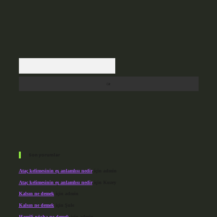
Arama
Son yorumlar
Ataç kelimesinin eş anlamlısı nedir
için
admin
Ataç kelimesinin eş anlamlısı nedir
için
Kuzey
Kalsın ne demek
için
admin
Kalsın ne demek
için
Şule
Hamili nüsha ne demek
için
admin