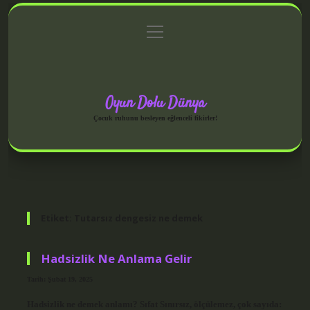
menüyü
Anasayfa
Gizlilik Politikası
Yasal Uyarı
aç
Hakkımızda
Oyun Dolu Dünya
Çocuk ruhunu besleyen eğlenceli fikirler!
Etiket:
Tutarsız dengesiz ne demek
Hadsizlik Ne Anlama Gelir
Tarih: Şubat 19, 2025
Hadsizlik ne demek anlamı? Sıfat Sınırsız, ölçülemez, çok sayıda: