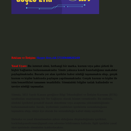
Reklam ve İletişim:
Skype: live:.cid.575569c608265c69
Yasal Uyarı:
Bu internet sitesi, herhangi bir marka, kurum veya şahıs şirketi ile
hiçbir bağlantısı bulunmamaktadır. Sitede yalnızca kendi hazırladığımız makaleler
paylaşılmaktadır. Burada yer alan içerikler haber niteliği taşımamakta olup, gerçek
kurum ve kişiler hakkında paylaşım yapılmamaktadır. Gerçek kurum ve kişiler ile
isim benzerlikleri tamamen tesadüfidir. Sitemizdeki bilgiler taslak halindedir ve
tavsiye niteliği taşımazlar.
Sitemiz, 5651 Sayılı Kanun gereğince Bilgi Teknolojileri ve İletişim Kurumu (BTK)
tarafından onaylanmış bir Yer Sağlayıcı olarak hizmet vermektedir. Bu nedenle,
sitedeki içerikleri proaktif olarak denetleme veya araştırma yükümlülüğümüz
bulunmamaktadır. Ancak, üyelerimiz yazdıkları içeriklerin sorumluluğunu
taşımakta olup, siteye üye olarak bu sorumluluğu kabul etmiş sayılırlar.
Hukuka ve yasal düzenlemelere aykırı olduğunu düşündüğünüz içerikleri,
backlinkpanelicomtr@gmail.com
adresine bildirmeniz halinde, ilgili içerikler yasal
süre içerisinde sitemizden kaldırılacaktır.