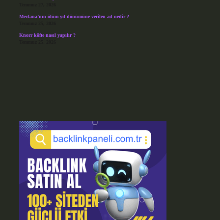
Temmuz 27, 2026
Mevlana’nın ölüm yıl dönümüne verilen ad nedir ?
Temmuz 25, 2026
Knorr köfte nasıl yapılır ?
Temmuz 25, 2026