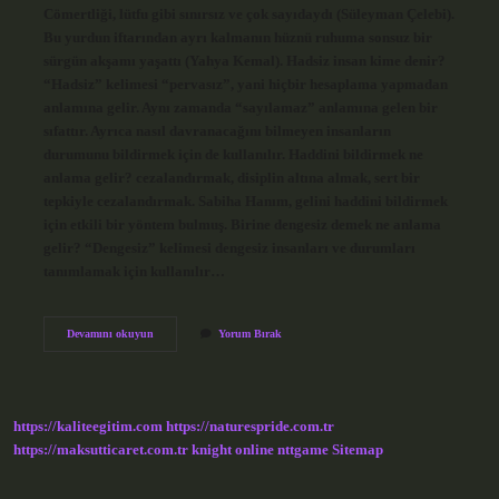
Cömertliği, lütfu gibi sınırsız ve çok sayıdaydı (Süleyman Çelebi).
Bu yurdun iftarından ayrı kalmanın hüznü ruhuma sonsuz bir
sürgün akşamı yaşattı (Yahya Kemal). Hadsiz insan kime denir?
“Hadsiz” kelimesi “pervasız”, yani hiçbir hesaplama yapmadan
anlamına gelir. Aynı zamanda “sayılamaz” anlamına gelen bir
sıfattır. Ayrıca nasıl davranacağını bilmeyen insanların
durumunu bildirmek için de kullanılır. Haddini bildirmek ne
anlama gelir? cezalandırmak, disiplin altına almak, sert bir
tepkiyle cezalandırmak. Sabiha Hanım, gelini haddini bildirmek
için etkili bir yöntem bulmuş. Birine dengesiz demek ne anlama
gelir? “Dengesiz” kelimesi dengesiz insanları ve durumları
tanımlamak için kullanılır…
Hadsizlik
Devamını okuyun
Yorum Bırak
Ne
Anlama
Gelir
https://kaliteegitim.com
https://naturespride.com.tr
https://maksutticaret.com.tr
knight online
nttgame
Sitemap