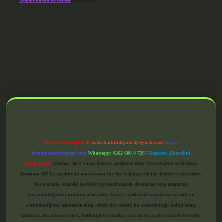
grandoperabet giriş
Reklam ve İletişim:
E-mail:
backlinkpaneli@gmail.com
Teams:
forumhizmeti@gmail.com
Whatsapp: 0262 606 0 726
Telegram: @karabul
Yasal Uyarı:
Sitemiz, 5651 Sayılı Kanun gereğince Bilgi Teknolojileri ve İletişim
Kurumu (BTK) tarafından onaylanmış bir Yer Sağlayıcı olarak hizmet vermektedir.
Bu nedenle, sitedeki içerikleri proaktif olarak denetleme veya araştırma
yükümlülüğümüz bulunmamaktadır. Ancak, üyelerimiz yazdıkları içeriklerin
sorumluluğunu taşımakta olup, siteye üye olarak bu sorumluluğu kabul etmiş
sayılırlar. Bu internet sitesi, herhangi bir marka, kurum veya şahıs şirketi ile hiçbir