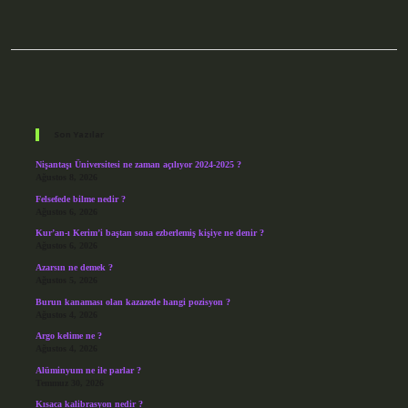
Sidebar
Son Yazılar
Nişantaşı Üniversitesi ne zaman açılıyor 2024-2025 ?
Ağustos 8, 2026
Felsefede bilme nedir ?
Ağustos 6, 2026
Kur’an-ı Kerim’i baştan sona ezberlemiş kişiye ne denir ?
Ağustos 6, 2026
Azarsın ne demek ?
Ağustos 5, 2026
Burun kanaması olan kazazede hangi pozisyon ?
Ağustos 4, 2026
Argo kelime ne ?
Ağustos 4, 2026
Alüminyum ne ile parlar ?
Temmuz 30, 2026
Kısaca kalibrasyon nedir ?