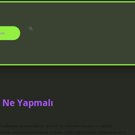
ızda
n Ne Yapmalı
miktarda protein tüketin. Şekerli içeceklerden kaçının ve sağlıklı
mal bir metabolizma haftada en fazla 1 kilo yağ kaybeder. Daha fazla su ve