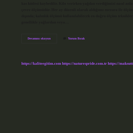
kas kütlesi kaybedilir. Kilo verirken yağdan verdiğimizi nasıl anl
çevre ölçümüdür. Her ay düzenli olarak aldığınız mezura ile ölçüml
dışında; kalınlık ölçümü kullanılabilecek en doğru ölçüm teknikleri
genellikle yağlardan veya…
Yağdan
Devamını okuyun
Yorum Bırak
Kilo
Vermek
Için
Ne
Yapmalı
https://kaliteegitim.com
https://naturespride.com.tr
https://maksutt