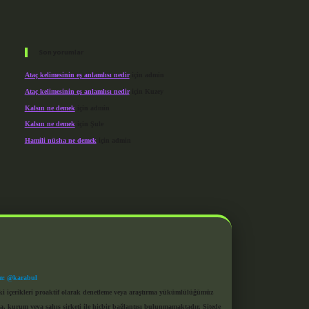
Son yorumlar
Ataç kelimesinin eş anlamlısı nedir
için
admin
Ataç kelimesinin eş anlamlısı nedir
için
Kuzey
Kalsın ne demek
için
admin
Kalsın ne demek
için
Şule
Hamili nüsha ne demek
için
admin
m: @karabul
eki içerikleri proaktif olarak denetleme veya araştırma yükümlülüğümüz
a, kurum veya şahıs şirketi ile hiçbir bağlantısı bulunmamaktadır. Sitede