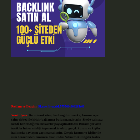
Reklam ve İletişim:
Skype: live:.cid.575569c608265c69
Yasal Uyarı:
Bu internet sitesi, herhangi bir marka, kurum veya
şahıs şirketi ile hiçbir bağlantısı bulunmamaktadır. Sitede yalnızca
kendi hazırladığımız makaleler paylaşılmaktadır. Burada yer alan
içerikler haber niteliği taşımamakta olup, gerçek kurum ve kişiler
hakkında paylaşım yapılmamaktadır. Gerçek kurum ve kişiler ile
isim benzerlikleri tamamen tesadüfidir. Sitemizdeki bilgiler taslak