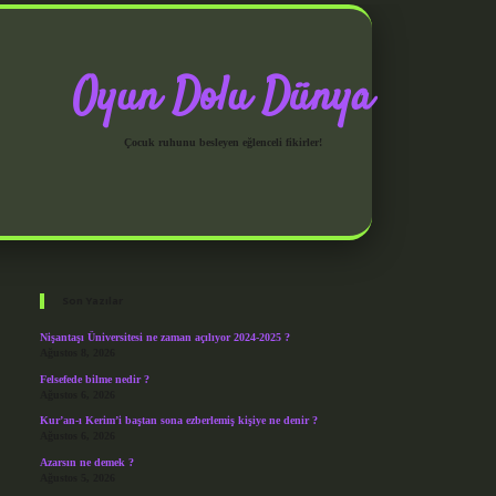
Oyun Dolu Dünya
Çocuk ruhunu besleyen eğlenceli fikirler!
Sidebar
grandoperabet giriş
Son Yazılar
Nişantaşı Üniversitesi ne zaman açılıyor 2024-2025 ?
Ağustos 8, 2026
Felsefede bilme nedir ?
Ağustos 6, 2026
Kur’an-ı Kerim’i baştan sona ezberlemiş kişiye ne denir ?
Ağustos 6, 2026
Azarsın ne demek ?
Ağustos 5, 2026