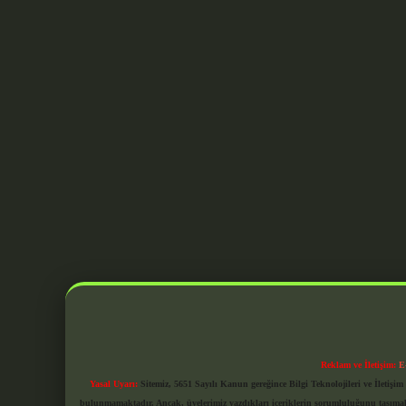
Reklam ve İletişim:
E
Yasal Uyarı:
Sitemiz, 5651 Sayılı Kanun gereğince Bilgi Teknolojileri ve İletiş
bulunmamaktadır. Ancak, üyelerimiz yazdıkları içeriklerin sorumluluğunu taşımakta