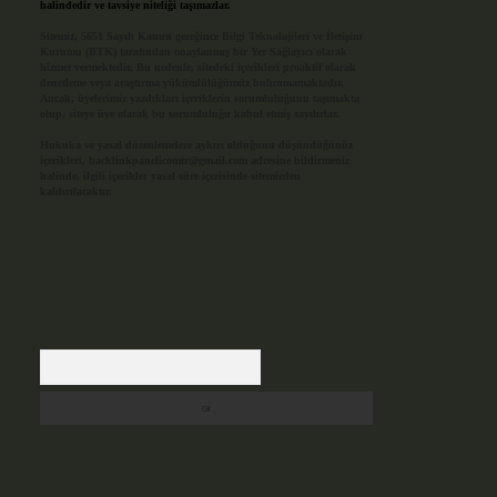
halindedir ve tavsiye niteliği taşımazlar.
Sitemiz, 5651 Sayılı Kanun gereğince Bilgi Teknolojileri ve İletişim
Kurumu (BTK) tarafından onaylanmış bir Yer Sağlayıcı olarak
hizmet vermektedir. Bu nedenle, sitedeki içerikleri proaktif olarak
denetleme veya araştırma yükümlülüğümüz bulunmamaktadır.
Ancak, üyelerimiz yazdıkları içeriklerin sorumluluğunu taşımakta
olup, siteye üye olarak bu sorumluluğu kabul etmiş sayılırlar.
Hukuka ve yasal düzenlemelere aykırı olduğunu düşündüğünüz
içerikleri,
backlinkpanelicomtr@gmail.com
adresine bildirmeniz
halinde, ilgili içerikler yasal süre içerisinde sitemizden
kaldırılacaktır.
Arama