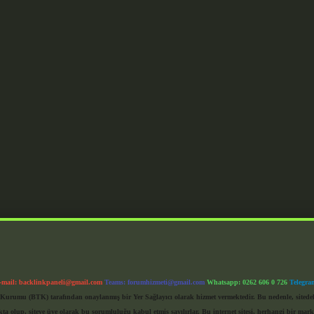
-mail:
backlinkpaneli@gmail.com
Teams:
forumhizmeti@gmail.com
Whatsapp: 0262 606 0 726
Telegra
im Kurumu (BTK) tarafından onaylanmış bir Yer Sağlayıcı olarak hizmet vermektedir. Bu nedenle, sited
 olup, siteye üye olarak bu sorumluluğu kabul etmiş sayılırlar. Bu internet sitesi, herhangi bir mark