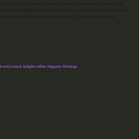
arız? Vücut yağ kaybını gösteren en önemli ölçümlerden biri mezura ile
er, yağ kaybettiğinizi belirlemek için en iyi ölçümlerden biridir. Bunun
nden biridir. Vücut neden yağdan kilo alır? Tüketilen aşırı enerji -
icaret.com.tr
knight online
nttgame
Sitemap