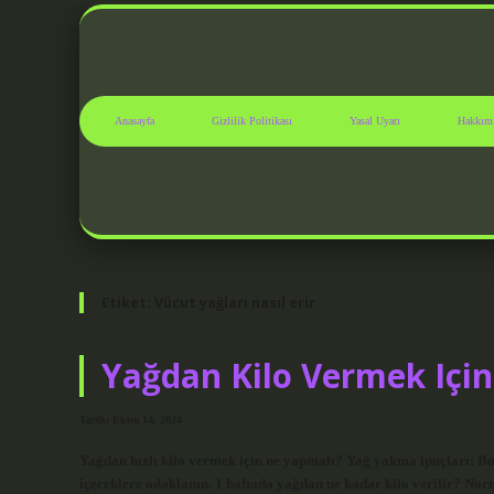
Anasayfa
Gizlilik Politikası
Yasal Uyarı
Hakkım
Etiket:
Vücut yağları nasıl erir
Yağdan Kilo Vermek Içi
Tarih: Ekim 14, 2024
Yağdan hızlı kilo vermek için ne yapmalı? Yağ yakma ipuçları: Bol 
içeceklere odaklanın. 1 haftada yağdan ne kadar kilo verilir? Nor