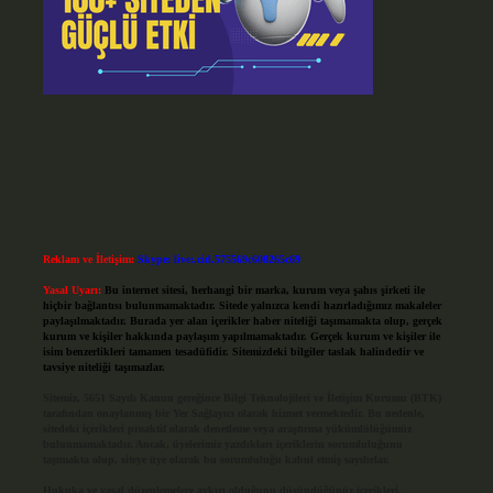
Reklam ve İletişim:
Skype: live:.cid.575569c608265c69
Yasal Uyarı:
Bu internet sitesi, herhangi bir marka, kurum veya şahıs şirketi ile
hiçbir bağlantısı bulunmamaktadır. Sitede yalnızca kendi hazırladığımız makaleler
paylaşılmaktadır. Burada yer alan içerikler haber niteliği taşımamakta olup, gerçek
kurum ve kişiler hakkında paylaşım yapılmamaktadır. Gerçek kurum ve kişiler ile
isim benzerlikleri tamamen tesadüfidir. Sitemizdeki bilgiler taslak halindedir ve
tavsiye niteliği taşımazlar.
Sitemiz, 5651 Sayılı Kanun gereğince Bilgi Teknolojileri ve İletişim Kurumu (BTK)
tarafından onaylanmış bir Yer Sağlayıcı olarak hizmet vermektedir. Bu nedenle,
sitedeki içerikleri proaktif olarak denetleme veya araştırma yükümlülüğümüz
bulunmamaktadır. Ancak, üyelerimiz yazdıkları içeriklerin sorumluluğunu
taşımakta olup, siteye üye olarak bu sorumluluğu kabul etmiş sayılırlar.
Hukuka ve yasal düzenlemelere aykırı olduğunu düşündüğünüz içerikleri,