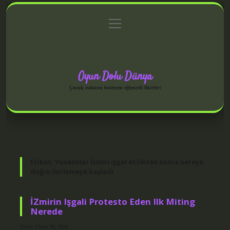
menüyü
Anasayfa
Gizlilik Politikası
Yasal Uyarı
aç
Hakkımızda
Oyun Dolu Dünya
Çocuk ruhunu besleyen eğlenceli fikirler!
Etiket:
Yunanlılar İzmiri işgal ettikten sonra nereye
doğru ilerlemeye başladı
İZmirin Işgali Protesto Eden Ilk Miting
Nerede
Tarih: Ekim 18, 2024