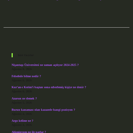
Sidebar
Son Yazılar
Nişantaşı Üniversitesi ne zaman açılıyor 2024-2025 ?
Ağustos 8, 2026
Felsefede bilme nedir ?
Ağustos 6, 2026
Kur’an-ı Kerim’i baştan sona ezberlemiş kişiye ne denir ?
Ağustos 6, 2026
Azarsın ne demek ?
Ağustos 5, 2026
Burun kanaması olan kazazede hangi pozisyon ?
Ağustos 4, 2026
Argo kelime ne ?
Ağustos 4, 2026
Alüminyum ne ile parlar ?