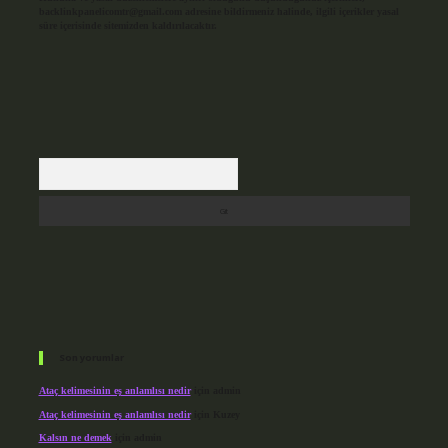
backlinkpanelicomtr@gmail.com
adresine bildirmeniz halinde, ilgili içerikler yasal
süre içerisinde sitemizden kaldırılacaktır.
Arama
Son yorumlar
Ataç kelimesinin eş anlamlısı nedir
için
admin
Ataç kelimesinin eş anlamlısı nedir
için
Kuzey
Kalsın ne demek
için
admin