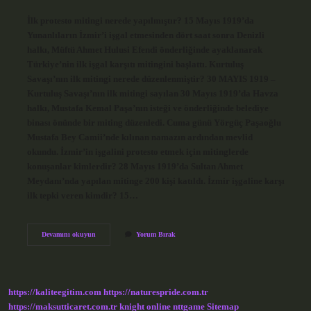
İlk protesto mitingi nerede yapılmıştır? 15 Mayıs 1919’da
Yunanlıların İzmir’i işgal etmesinden dört saat sonra Denizli
halkı, Müftü Ahmet Hulusi Efendi önderliğinde ayaklanarak
Türkiye’nin ilk işgal karşıtı mitingini başlattı. Kurtuluş
Savaşı’nın ilk mitingi nerede düzenlenmiştir? 30 MAYIS 1919 –
Kurtuluş Savaşı’nın ilk mitingi sayılan 30 Mayıs 1919’da Havza
halkı, Mustafa Kemal Paşa’nın isteği ve önderliğinde belediye
binası önünde bir miting düzenledi. Cuma günü Yörgüç Paşaoğlu
Mustafa Bey Camii’nde kılınan namazın ardından mevlid
okundu. İzmir’in işgalini protesto etmek için mitinglerde
konuşanlar kimlerdir? 28 Mayıs 1919’da Sultan Ahmet
Meydanı’nda yapılan mitinge 200 kişi katıldı. İzmir işgaline karşı
ilk tepki veren kimdir? 15…
İZmirin
Devamını okuyun
Yorum Bırak
Işgali
Protesto
Eden
Ilk
Miting
https://kaliteegitim.com
https://naturespride.com.tr
Nerede
https://maksutticaret.com.tr
knight online
nttgame
Sitemap