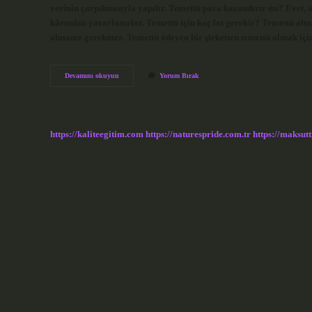
verinin çarpılmasıyla yapılır. Temettü para kazandırır mı? Evet, öy
kârından yararlanırlar. Temettü için kaç lot gerekir? Temettü almak 
almanız gerekmez. Temettü ödeyen bir şirketten temettü almak içi
Temettü
Devamını okuyun
Yorum Bırak
Kaç
Tl
Verir
https://kaliteegitim.com
https://naturespride.com.tr
https://maksutt