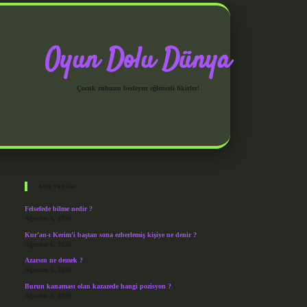
Oyun Dolu Dünya
Çocuk ruhunu besleyen eğlenceli fikirler!
Sidebar
grandoperabet giriş
Son Yazılar
Felsefede bilme nedir ?
Ağustos 6, 2026
Kur’an-ı Kerim’i baştan sona ezberlemiş kişiye ne denir ?
Ağustos 6, 2026
Azarsın ne demek ?
Ağustos 5, 2026
Burun kanaması olan kazazede hangi pozisyon ?
Ağustos 4, 2026