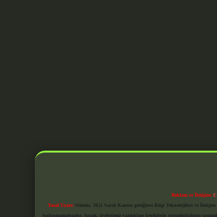
Reklam ve İletişim:
E
Yasal Uyarı:
Sitemiz, 5651 Sayılı Kanun gereğince Bilgi Teknolojileri ve İletiş
bulunmamaktadır. Ancak, üyelerimiz yazdıkları içeriklerin sorumluluğunu taşımakta