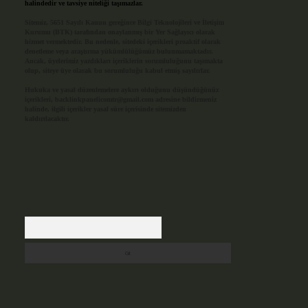
halindedir ve tavsiye niteliği taşımazlar.
Sitemiz, 5651 Sayılı Kanun gereğince Bilgi Teknolojileri ve İletişim
Kurumu (BTK) tarafından onaylanmış bir Yer Sağlayıcı olarak
hizmet vermektedir. Bu nedenle, sitedeki içerikleri proaktif olarak
denetleme veya araştırma yükümlülüğümüz bulunmamaktadır.
Ancak, üyelerimiz yazdıkları içeriklerin sorumluluğunu taşımakta
olup, siteye üye olarak bu sorumluluğu kabul etmiş sayılırlar.
Hukuka ve yasal düzenlemelere aykırı olduğunu düşündüğünüz
içerikleri,
backlinkpanelicomtr@gmail.com
adresine bildirmeniz
halinde, ilgili içerikler yasal süre içerisinde sitemizden
kaldırılacaktır.
Arama