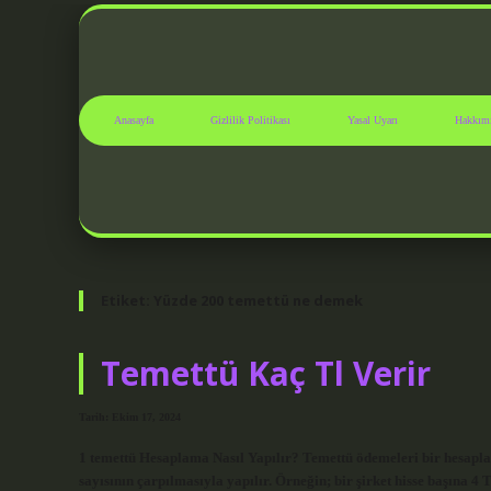
Anasayfa
Gizlilik Politikası
Yasal Uyarı
Hakkım
Etiket:
Yüzde 200 temettü ne demek
Temettü Kaç Tl Verir
Tarih: Ekim 17, 2024
1 temettü Hesaplama Nasıl Yapılır? Temettü ödemeleri bir hesaplam
sayısının çarpılmasıyla yapılır. Örneğin; bir şirket hisse başına 4