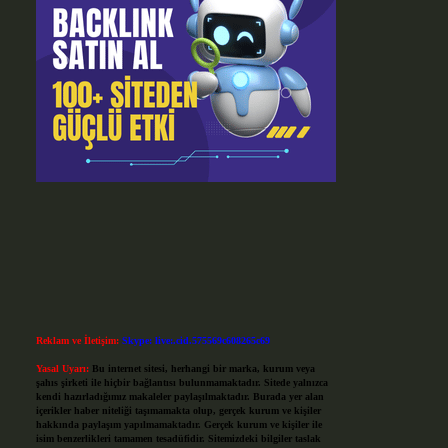
Reklam ve İletişim:
Skype: live:.cid.575569c608265c69
Yasal Uyarı:
Bu internet sitesi, herhangi bir marka, kurum veya
şahıs şirketi ile hiçbir bağlantısı bulunmamaktadır. Sitede yalnızca
kendi hazırladığımız makaleler paylaşılmaktadır. Burada yer alan
içerikler haber niteliği taşımamakta olup, gerçek kurum ve kişiler
hakkında paylaşım yapılmamaktadır. Gerçek kurum ve kişiler ile
isim benzerlikleri tamamen tesadüfidir. Sitemizdeki bilgiler taslak