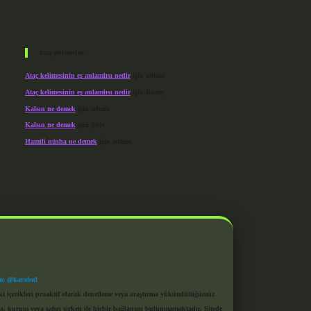
Son yorumlar
Ataç kelimesinin eş anlamlısı nedir
için
admin
Ataç kelimesinin eş anlamlısı nedir
için
Kuzey
Kalsın ne demek
için
admin
Kalsın ne demek
için
Şule
Hamili nüsha ne demek
için
admin
m: @karabul
eki içerikleri proaktif olarak denetleme veya araştırma yükümlülüğümüz
a, kurum veya şahıs şirketi ile hiçbir bağlantısı bulunmamaktadır. Sitede