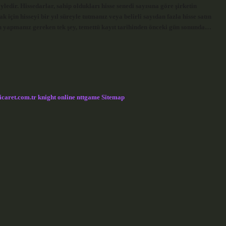
ledir. Hissedarlar, sahip oldukları hisse senedi sayısına göre şirketin
için hisseyi bir yıl süreyle tutmanız veya belirli sayıdan fazla hisse satın
n yapmanız gereken tek şey, temettü kayıt tarihinden önceki gün sonunda…
icaret.com.tr
knight online
nttgame
Sitemap