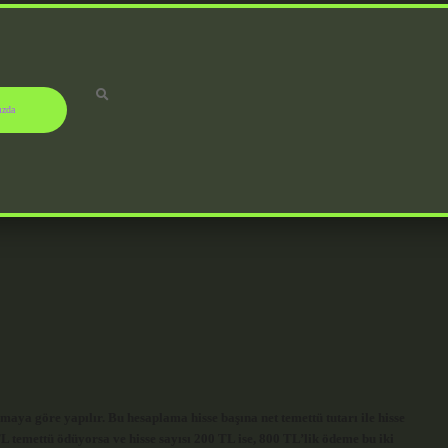
ızda
aya göre yapılır. Bu hesaplama hisse başına net temettü tutarı ile hisse
 TL temettü ödüyorsa ve hisse sayısı 200 TL ise, 800 TL’lik ödeme bu iki