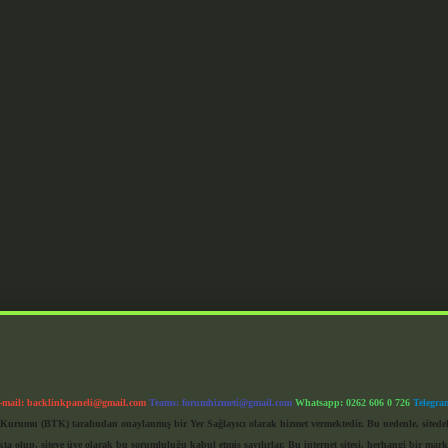
-mail:
backlinkpaneli@gmail.com
Teams:
forumhizmeti@gmail.com
Whatsapp: 0262 606 0 726
Telegra
im Kurumu (BTK) tarafından onaylanmış bir Yer Sağlayıcı olarak hizmet vermektedir. Bu nedenle, sited
 olup, siteye üye olarak bu sorumluluğu kabul etmiş sayılırlar. Bu internet sitesi, herhangi bir mark