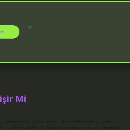
ızda
işir Mi
evdiğini belirterek, “Zeytin ağaçları aslında Ordu’nun kıyı bölgesini
akan yerlerde yetişiyor. Zeytin ağacı Karadeniz’de yetişir mi? Ülkemizde