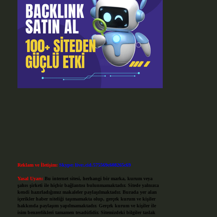
Reklam ve İletişim:
Skype: live:.cid.575569c608265c69
Yasal Uyarı:
Bu internet sitesi, herhangi bir marka, kurum veya
şahıs şirketi ile hiçbir bağlantısı bulunmamaktadır. Sitede yalnızca
kendi hazırladığımız makaleler paylaşılmaktadır. Burada yer alan
içerikler haber niteliği taşımamakta olup, gerçek kurum ve kişiler
hakkında paylaşım yapılmamaktadır. Gerçek kurum ve kişiler ile
isim benzerlikleri tamamen tesadüfidir. Sitemizdeki bilgiler taslak