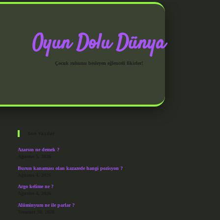
Oyun Dolu Dünya
Çocuk ruhunu besleyen eğlenceli fikirler!
Sidebar
grandoperabet giriş
Son Yazılar
Azarsın ne demek ?
Ağustos 5, 2026
Burun kanaması olan kazazede hangi pozisyon ?
Ağustos 4, 2026
Argo kelime ne ?
Ağustos 4, 2026
Alüminyum ne ile parlar ?
Temmuz 30, 2026