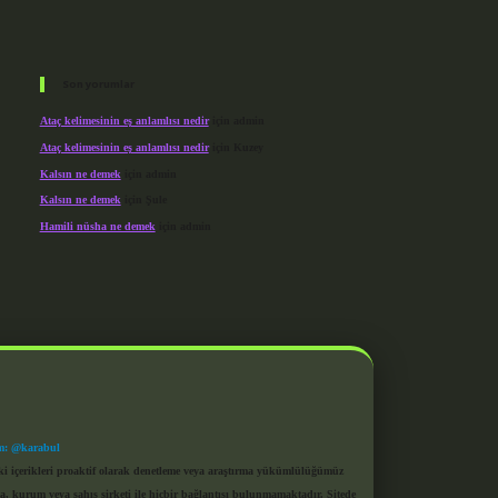
Son yorumlar
Ataç kelimesinin eş anlamlısı nedir
için
admin
Ataç kelimesinin eş anlamlısı nedir
için
Kuzey
Kalsın ne demek
için
admin
Kalsın ne demek
için
Şule
Hamili nüsha ne demek
için
admin
m: @karabul
eki içerikleri proaktif olarak denetleme veya araştırma yükümlülüğümüz
a, kurum veya şahıs şirketi ile hiçbir bağlantısı bulunmamaktadır. Sitede