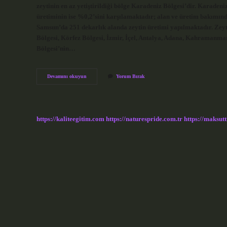
zeytinin en az yetiştirildiği bölge Karadeniz Bölgesi’dir. Karade
üretiminin ise %0,2’sini karşılamaktadır; alan ve üretim bakımınd
Samsun’da 251 dekarlık alanda zeytin üretimi yapılmaktadır. Zeyti
Bölgesi, Körfez Bölgesi, İzmir, İçel, Antalya, Adana, Kahramanma
Bölgesi’nin…
Zeytin
Devamını okuyun
Yorum Bırak
Ağacı
Orduda
Yetişir
Mi
https://kaliteegitim.com
https://naturespride.com.tr
https://maksutt