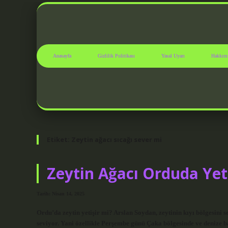
Anasayfa
Gizlilik Politikası
Yasal Uyarı
Hakkım
Etiket:
Zeytin ağacı sıcağı sever mi
Zeytin Ağacı Orduda Yet
Tarih: Nisan 14, 2025
Ordu’da zeytin yetişir mi? Arslan Soydan, zeytinin kıyı bölgesini s
seviyor. Yani özellikle Perşembe günü Çaka bölgesinde ve denize b