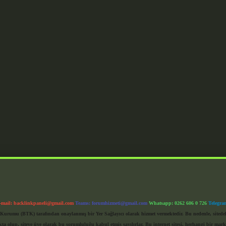
-mail:
backlinkpaneli@gmail.com
Teams:
forumhizmeti@gmail.com
Whatsapp: 0262 606 0 726
Telegra
im Kurumu (BTK) tarafından onaylanmış bir Yer Sağlayıcı olarak hizmet vermektedir. Bu nedenle, sited
 olup, siteye üye olarak bu sorumluluğu kabul etmiş sayılırlar. Bu internet sitesi, herhangi bir mark