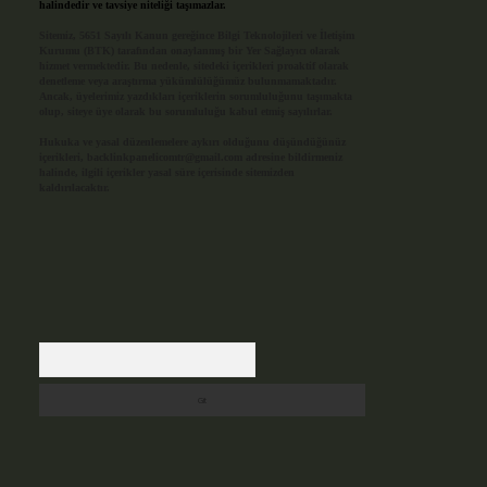
halindedir ve tavsiye niteliği taşımazlar.
Sitemiz, 5651 Sayılı Kanun gereğince Bilgi Teknolojileri ve İletişim
Kurumu (BTK) tarafından onaylanmış bir Yer Sağlayıcı olarak
hizmet vermektedir. Bu nedenle, sitedeki içerikleri proaktif olarak
denetleme veya araştırma yükümlülüğümüz bulunmamaktadır.
Ancak, üyelerimiz yazdıkları içeriklerin sorumluluğunu taşımakta
olup, siteye üye olarak bu sorumluluğu kabul etmiş sayılırlar.
Hukuka ve yasal düzenlemelere aykırı olduğunu düşündüğünüz
içerikleri,
backlinkpanelicomtr@gmail.com
adresine bildirmeniz
halinde, ilgili içerikler yasal süre içerisinde sitemizden
kaldırılacaktır.
Arama