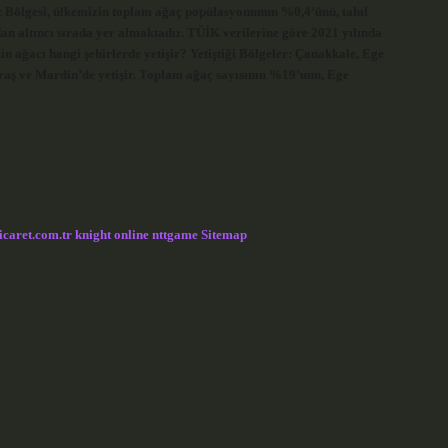
niz Bölgesi, ülkemizin toplam ağaç popülasyonunun %0,4’ünü, tahıl
an altıncı sırada yer almaktadır. TÜİK verilerine göre 2021 yılında
n ağacı hangi şehirlerde yetişir? Yetiştiği Bölgeler: Çanakkale, Ege
raş ve Mardin’de yetişir. Toplam ağaç sayısının %19’unu, Ege
icaret.com.tr
knight online
nttgame
Sitemap