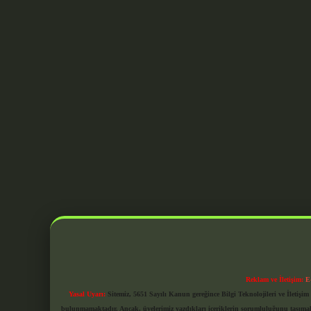
Reklam ve İletişim:
E
Yasal Uyarı:
Sitemiz, 5651 Sayılı Kanun gereğince Bilgi Teknolojileri ve İletiş
bulunmamaktadır. Ancak, üyelerimiz yazdıkları içeriklerin sorumluluğunu taşımakta