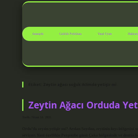
Anasayfa
Gizlilik Politikası
Yasal Uyarı
Hakkım
Etiket:
Zeytin ağacı soğuk iklimde yetişir mi
Zeytin Ağacı Orduda Yet
Tarih: Nisan 14, 2025
Ordu’da zeytin yetişir mi? Arslan Soydan, zeytinin kıyı bölgesini s
seviyor. Yani özellikle Perşembe günü Çaka bölgesinde ve denize b