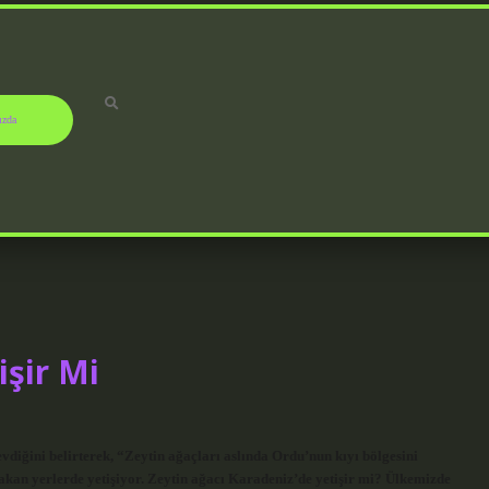
ızda
işir Mi
evdiğini belirterek, “Zeytin ağaçları aslında Ordu’nun kıyı bölgesini
akan yerlerde yetişiyor. Zeytin ağacı Karadeniz’de yetişir mi? Ülkemizde