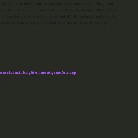
niz Bölgesi, ülkemizin toplam ağaç popülasyonunun %0,4’ünü, tahıl
an altıncı sırada yer almaktadır. TÜİK verilerine göre 2021 yılında
n ağacı hangi şehirlerde yetişir? Yetiştiği Bölgeler: Çanakkale, Ege
raş ve Mardin’de yetişir. Toplam ağaç sayısının %19’unu, Ege
icaret.com.tr
knight online
nttgame
Sitemap