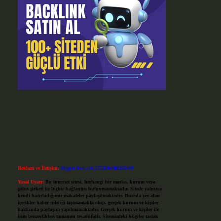
Reklam ve İletişim:
Skype: live:.cid.575569c608265c69
Yasal Uyarı:
Bu internet sitesi, herhangi bir marka, kurum veya
şahıs şirketi ile hiçbir bağlantısı bulunmamaktadır. Sitede yalnızca
kendi hazırladığımız makaleler paylaşılmaktadır. Burada yer alan
içerikler haber niteliği taşımamakta olup, gerçek kurum ve kişiler
hakkında paylaşım yapılmamaktadır. Gerçek kurum ve kişiler ile
isim benzerlikleri tamamen tesadüfidir. Sitemizdeki bilgiler taslak