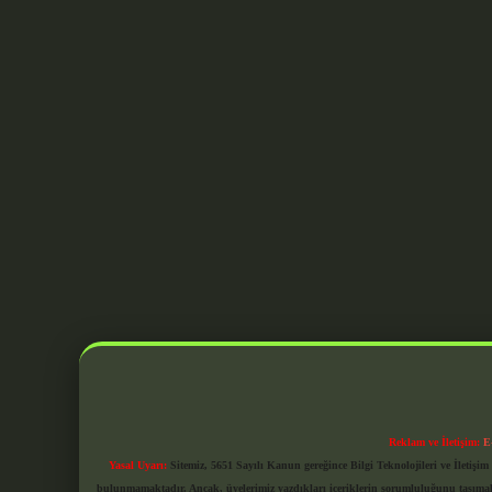
Reklam ve İletişim:
E
Yasal Uyarı:
Sitemiz, 5651 Sayılı Kanun gereğince Bilgi Teknolojileri ve İletiş
bulunmamaktadır. Ancak, üyelerimiz yazdıkları içeriklerin sorumluluğunu taşımakta