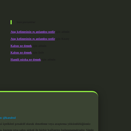
Son yorumlar
Ataç kelimesinin eş anlamlısı nedir
için
admin
Ataç kelimesinin eş anlamlısı nedir
için
Kuzey
Kalsın ne demek
için
admin
Kalsın ne demek
için
Şule
Hamili nüsha ne demek
için
admin
m: @karabul
eki içerikleri proaktif olarak denetleme veya araştırma yükümlülüğümüz
a, kurum veya şahıs şirketi ile hiçbir bağlantısı bulunmamaktadır. Sitede