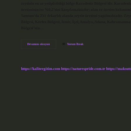
zeytinin en az yetiştirildiği bölge Karadeniz Bölgesi’dir. Karade
üretiminin ise %0,2’sini karşılamaktadır; alan ve üretim bakımınd
Samsun’da 251 dekarlık alanda zeytin üretimi yapılmaktadır. Zeyti
Bölgesi, Körfez Bölgesi, İzmir, İçel, Antalya, Adana, Kahramanma
Bölgesi’nin…
Zeytin
Devamını okuyun
Yorum Bırak
Ağacı
Orduda
Yetişir
Mi
https://kaliteegitim.com
https://naturespride.com.tr
https://maksutt