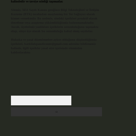
halindedir ve tavsiye niteliği taşımazlar.
Sitemiz, 5651 Sayılı Kanun gereğince Bilgi Teknolojileri ve İletişim
Kurumu (BTK) tarafından onaylanmış bir Yer Sağlayıcı olarak
hizmet vermektedir. Bu nedenle, sitedeki içerikleri proaktif olarak
denetleme veya araştırma yükümlülüğümüz bulunmamaktadır.
Ancak, üyelerimiz yazdıkları içeriklerin sorumluluğunu taşımakta
olup, siteye üye olarak bu sorumluluğu kabul etmiş sayılırlar.
Hukuka ve yasal düzenlemelere aykırı olduğunu düşündüğünüz
içerikleri,
backlinkpanelicomtr@gmail.com
adresine bildirmeniz
halinde, ilgili içerikler yasal süre içerisinde sitemizden
kaldırılacaktır.
Arama