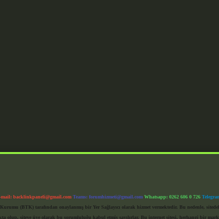
-mail:
backlinkpaneli@gmail.com
Teams:
forumhizmeti@gmail.com
Whatsapp: 0262 606 0 726
Telegra
im Kurumu (BTK) tarafından onaylanmış bir Yer Sağlayıcı olarak hizmet vermektedir. Bu nedenle, sited
 olup, siteye üye olarak bu sorumluluğu kabul etmiş sayılırlar. Bu internet sitesi, herhangi bir mark