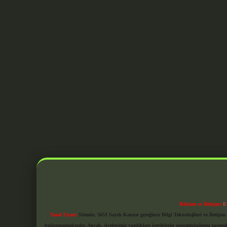
Reklam ve İletişim:
E
Yasal Uyarı:
Sitemiz, 5651 Sayılı Kanun gereğince Bilgi Teknolojileri ve İletiş
bulunmamaktadır. Ancak, üyelerimiz yazdıkları içeriklerin sorumluluğunu taşımakta