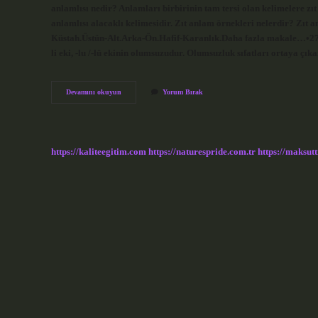
anlamlısı nedir? Anlamları birbirinin tam tersi olan kelimelere zıt
anlamlısı alacaklı kelimesidir. Zıt anlam örnekleri nelerdir? Zıt 
Küstah.Üstün-Alt.Arka-Ön.Hafif-Karanlık.Daha fazla makale…•27 Mart
li eki, -lu /-lü ekinin olumsuzudur. Olumsuzluk sıfatları ortaya çık
Zıt
Devamını okuyun
Yorum Bırak
Anlamlı
Alacak
Nedir
https://kaliteegitim.com
https://naturespride.com.tr
https://maksutt