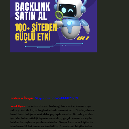
Reklam ve İletişim:
Skype: live:.cid.575569c608265c69
Yasal Uyarı:
Bu internet sitesi, herhangi bir marka, kurum veya
şahıs şirketi ile hiçbir bağlantısı bulunmamaktadır. Sitede yalnızca
kendi hazırladığımız makaleler paylaşılmaktadır. Burada yer alan
içerikler haber niteliği taşımamakta olup, gerçek kurum ve kişiler
hakkında paylaşım yapılmamaktadır. Gerçek kurum ve kişiler ile
isim benzerlikleri tamamen tesadüfidir. Sitemizdeki bilgiler taslak