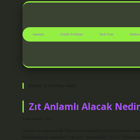
Anasayfa
Gizlilik Politikası
Yasal Uyarı
Hakkım
Etiket:
Zıt kelime nedir
Zıt Anlamlı Alacak Nedi
Tarih: Ekim 27, 2024
Alacak zıt anlamı nedir? Bazen zıt anlamlıların bir kelimenin ol
kelimesinin zıt anlamlısı “will give” kelimesidir. “Give” kelimesi 