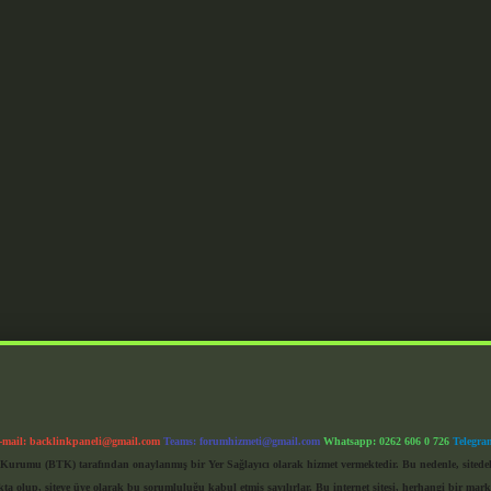
-mail:
backlinkpaneli@gmail.com
Teams:
forumhizmeti@gmail.com
Whatsapp: 0262 606 0 726
Telegra
im Kurumu (BTK) tarafından onaylanmış bir Yer Sağlayıcı olarak hizmet vermektedir. Bu nedenle, sited
 olup, siteye üye olarak bu sorumluluğu kabul etmiş sayılırlar. Bu internet sitesi, herhangi bir mark