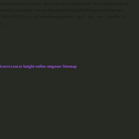
 anlamlı kelimeler denir. Borç alacak zıt anlamlı mı? Borç kelimesinin zıt
anlamlılar listesiAcı-TatlıAç-Dolu.Hafif-KapalıHafif-Karanlık.Mütevazı-
 2023 Sız siz eki zıt anlam yapar mı? -sız / – sen, -suz / – süz Bu -lı / –
ar.…
icaret.com.tr
knight online
nttgame
Sitemap