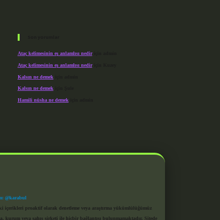
Son yorumlar
Ataç kelimesinin eş anlamlısı nedir
için
admin
Ataç kelimesinin eş anlamlısı nedir
için
Kuzey
Kalsın ne demek
için
admin
Kalsın ne demek
için
Şule
Hamili nüsha ne demek
için
admin
m: @karabul
eki içerikleri proaktif olarak denetleme veya araştırma yükümlülüğümüz
a, kurum veya şahıs şirketi ile hiçbir bağlantısı bulunmamaktadır. Sitede