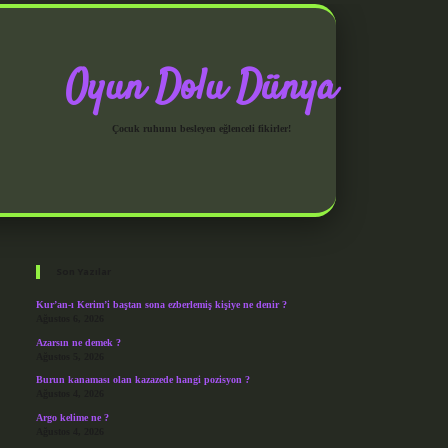
Oyun Dolu Dünya
Çocuk ruhunu besleyen eğlenceli fikirler!
Sidebar
grandoperabet giriş
Son Yazılar
Kur’an-ı Kerim’i baştan sona ezberlemiş kişiye ne denir ?
Ağustos 6, 2026
Azarsın ne demek ?
Ağustos 5, 2026
Burun kanaması olan kazazede hangi pozisyon ?
Ağustos 4, 2026
Argo kelime ne ?
Ağustos 4, 2026