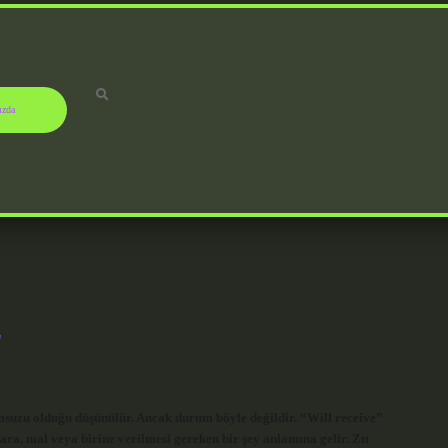
ızda
r
umsuzu olduğu düşünülür. Ancak durum böyle değildir. “Will receive”
para, mal veya birine verilmesi gereken bir şey anlamına gelir. Zıt