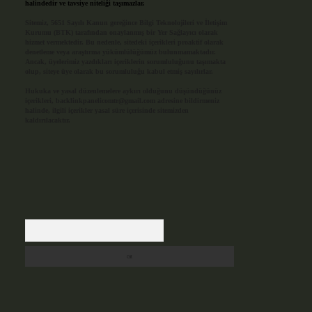
halindedir ve tavsiye niteliği taşımazlar.
Sitemiz, 5651 Sayılı Kanun gereğince Bilgi Teknolojileri ve İletişim
Kurumu (BTK) tarafından onaylanmış bir Yer Sağlayıcı olarak
hizmet vermektedir. Bu nedenle, sitedeki içerikleri proaktif olarak
denetleme veya araştırma yükümlülüğümüz bulunmamaktadır.
Ancak, üyelerimiz yazdıkları içeriklerin sorumluluğunu taşımakta
olup, siteye üye olarak bu sorumluluğu kabul etmiş sayılırlar.
Hukuka ve yasal düzenlemelere aykırı olduğunu düşündüğünüz
içerikleri,
backlinkpanelicomtr@gmail.com
adresine bildirmeniz
halinde, ilgili içerikler yasal süre içerisinde sitemizden
kaldırılacaktır.
Arama