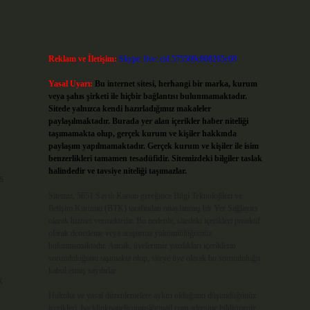
Reklam ve İletişim:
Skype: live:.cid.575569c608265c69
Yasal Uyarı:
Bu internet sitesi, herhangi bir marka, kurum
veya şahıs şirketi ile hiçbir bağlantısı bulunmamaktadır.
Sitede yalnızca kendi hazırladığımız makaleler
paylaşılmaktadır. Burada yer alan içerikler haber niteliği
taşımamakta olup, gerçek kurum ve kişiler hakkında
paylaşım yapılmamaktadır. Gerçek kurum ve kişiler ile isim
benzerlikleri tamamen tesadüfidir. Sitemizdeki bilgiler taslak
halindedir ve tavsiye niteliği taşımazlar.
s
Sitemiz, 5651 Sayılı Kanun gereğince Bilgi Teknolojileri ve
İletişim Kurumu (BTK) tarafından onaylanmış bir Yer Sağlayıcı
olarak hizmet vermektedir. Bu nedenle, sitedeki içerikleri proaktif
olarak denetleme veya araştırma yükümlülüğümüz
bulunmamaktadır. Ancak, üyelerimiz yazdıkları içeriklerin
sorumluluğunu taşımakta olup, siteye üye olarak bu sorumluluğu
kabul etmiş sayılırlar.
k
Hukuka ve yasal düzenlemelere aykırı olduğunu düşündüğünüz
içerikleri,
backlinkpanelicomtr@gmail.com
adresine bildirmeniz