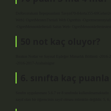
DeRecerakam İlepepuanlam Tavyi470-84orta355-69Geher24
Web} OgretMentenTteriali Web Ogrethin ›Ogretmententyial
›OgretMennotdefteriali Sahin Web› OgretMennotdefteriestest
50 not kaç oluyor?
Bırakın Notlar ve Sayısal Eşdeğer Mimarlık Bölümü ›2016-2
›2016-2017-Aralsalsigne
6. sınıfta kaç puanla 
Sınıfın uygulanması 5.6.7 ve 8 sınıfında kullanılmamaktadır. B
zayıf olan bir öğrencinin zayıf olması mümkün değildir. 5, 6, 7