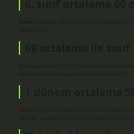
6. sınıf ortalama 60 
Takdiri hesaplarken, öğrencinin öğrencisinin ortalaması bir eğ
alınmayacaktır.
69 ortalama ile sınıf 
Sınıfın uygulanması 5.6.7 ve 8 sınıfında kullanılmamaktadır. B
zayıf olan bir öğrencinin zayıf olması mümkün değildir. 5, 6, 7
1 dönem ortalama 50 
Madde 57- (1) a) Tüm kurslarda başarılı olan öğrenciler, b) Baş
öğrenciler. Geçmek. Alt sınıflar da dahil olmak üzere 6’dan faz