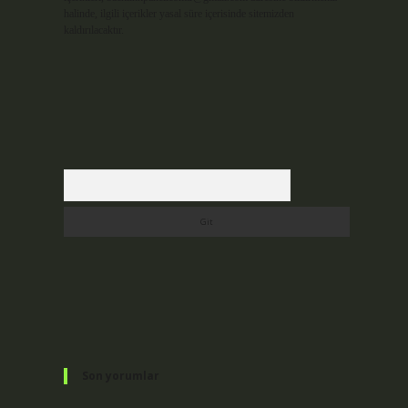
halinde, ilgili içerikler yasal süre içerisinde sitemizden
kaldırılacaktır.
Arama
Son yorumlar