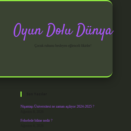
Oyun Dolu Dünya
Çocuk ruhunu besleyen eğlenceli fikirler!
Sidebar
grandoperabet giriş
Son Yazılar
Nişantaşı Üniversitesi ne zaman açılıyor 2024-2025 ?
Ağustos 8, 2026
Felsefede bilme nedir ?
Ağustos 6, 2026