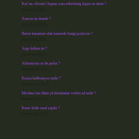
Kur’an-ı Kerim’i baştan sona ezberlemiş kişiye ne denir ?
Ağustos 6, 2026
Azarsın ne demek ?
a
Ağustos 5, 2026
Burun kanaması olan kazazede hangi pozisyon ?
Ağustos 4, 2026
Argo kelime ne ?
Ağustos 4, 2026
Alüminyum ne ile parlar ?
Temmuz 30, 2026
Kısaca kalibrasyon nedir ?
Temmuz 27, 2026
Mevlana’nın ölüm yıl dönümüne verilen ad nedir ?
Temmuz 25, 2026
Knorr köfte nasıl yapılır ?
Temmuz 25, 2026