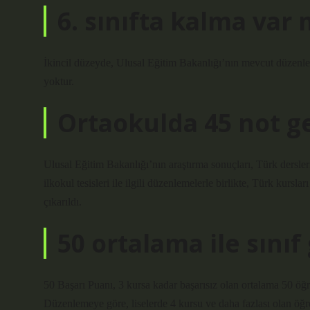
6. sınıfta kalma var 
İkincil düzeyde, Ulusal Eğitim Bakanlığı’nın mevcut düzenlem
yoktur.
Ortaokulda 45 not g
Ulusal Eğitim Bakanlığı’nın araştırma sonuçları, Türk dersler
ilkokul tesisleri ile ilgili düzenlemelerle birlikte, Türk kurslar
çıkarıldı.
50 ortalama ile sınıf 
50 Başarı Puanı, 3 kursa kadar başarısız olan ortalama 50 öğre
Düzenlemeye göre, liselerde 4 kursu ve daha fazlası olan öğre