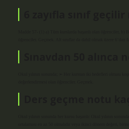
6 zayıfla sınıf geçilir
Madde 57- (1) a) Tüm kurslarda başarılı olan öğrenciler, b) Baş
öğrenciler. Geçmek. Alt sınıflar da dahil olmak üzere 6’dan faz
Sınavdan 50 alınca n
Okul yılının sonunda; ➢ Her kurstan iki hedefleri olması koşul
değerlendirmesi olan öğrenciler. Geçmek.
Ders geçme notu ka
Okul yılının sonunda her kursu başarılı: Okul yılının sonunda
ortalaması en az 50 olmalıdır veya ikinci dönem değeri, biri