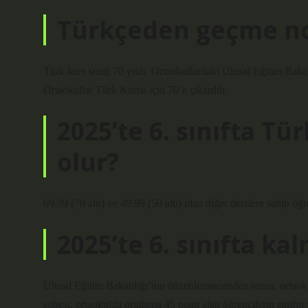
Türkçeden geçme no
Türk kurs sınıfı 70 yıldı. Ortaokullardaki Ulusal Eğitim Ba
Ortaokullar Türk Kursu için 70’e çıkarıldı.
2025’te 6. sınıfta Tür
olur?
69.99 (70 altı) ve 49.99 (50 altı) olan diğer derslere sahip öğ
2025’te 6. sınıfta ka
Ulusal Eğitim Bakanlığı’nın düzenlenmesinden sonra, ortaok
şubesi, ortaokulda ortalama 45 puan alan öğrencilerin sınıfın v