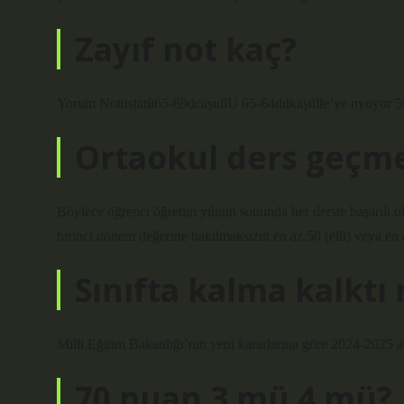
Zayıf not kaç?
Yorum Notustatü65-69dcaşullU 65-64ddkaşülle’ye uyuyo
Ortaokul ders geçme
Böylece öğrenci öğretim yılının sonunda her derste başarılı ola
birinci dönem değerine bakılmaksızın en az 50 (elli) veya en 
Sınıfta kalma kalktı
Milli Eğitim Bakanlığı’nın yeni kararlarına göre 2024-2025 a
70 puan 3 mü 4 mü?