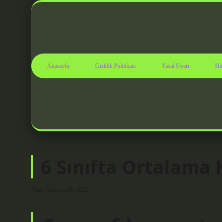
Anasayfa
Gizlilik Politikası
Yasal Uyarı
Ha
6 Sınıfta Ortalama 
Tarih: Ağustos 28, 2025