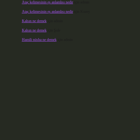
Ataç kelimesinin eş anlamlısı nedir
için
admin
Ataç kelimesinin eş anlamlısı nedir
için
Kuzey
Kalsın ne demek
için
admin
Kalsın ne demek
için
Şule
Hamili nüsha ne demek
için
admin