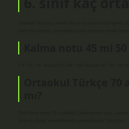
6. sınıf kaç ort
Ortalama 50 puanın altında olan 4 veya daha fazla öğrenci dur
zayıf olan öğrenci, not ortalamasından bağımsız olarak doğruda
Kalma notu 45 mi 50
CB: 70 – 74 / Başarılı CC: 60 – 69 / Başarılı DC: 50 – 59 / Ko
Ortaokul Türkçe 70 al
mı?
Türk Barajı puanı 70’e çıkarıldı. Düzenlemeye göre, 4 kursu ve
Buna ek olarak, ortaokullardaki ortaokullardaki Türk kursu 70