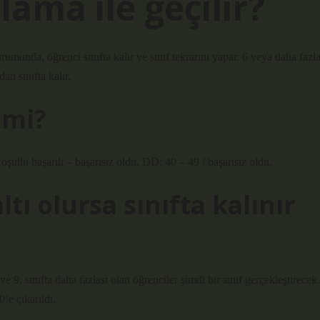
alama ile geçilir?
umunda, öğrenci sınıfta kalır ve sınıf tekrarını yapar. 6 veya daha fazl
n sınıfta kalır.
 mi?
şullu başarılı – başarısız oldu. DD: 40 – 49 / başarısız oldu.
tı olursa sınıfta kalınır
 9. sınıfta daha fazlası olan öğrenciler şimdi bir sınıf gerçekleştirecek.
’e çıkarıldı.