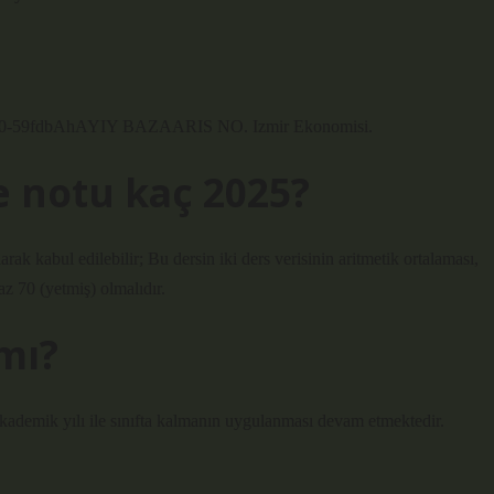
r 50-59fdbAhAYIY BAZAARIS NO. Izmir Ekonomisi.
 notu kaç 2025?
rak kabul edilebilir; Bu dersin iki ders verisinin aritmetik ortalaması,
az 70 (yetmiş) olmalıdır.
 mı?
kademik yılı ile sınıfta kalmanın uygulanması devam etmektedir.