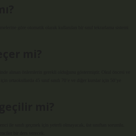
mı?
elerine göre otomatik olarak kullanılan bir sınıf tekrarlama sistemi
eçer mi?
inde alınan önlemlerin gerekli olduğunu göstermiştir. Okul öncesi ve
ı için ortaokullarda 45 sınıf sınıfı 70’e ve diğer kurslar için 50’ye
geçilir mi?
nci ile sınıfı geçmek için yeterli olmayacak, üst sınıftan sorumlu.
nciler bir ders verecek.