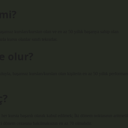
 mi?
arısız kursları/kursları olan ve en az 50 yıllık başarıya sahip olan
la kursu olanlar sınıfı tekrarlar.
e olur?
uyla, başarısız kursları/kursları olan kişilerin en az 50 yıllık performan
ç?
 her kursta başarılı olarak kabul edilmek; İki dönem noktasının aritmeti
nci dönem cezasına bakılmaksızın en az 70 olmalıdır.