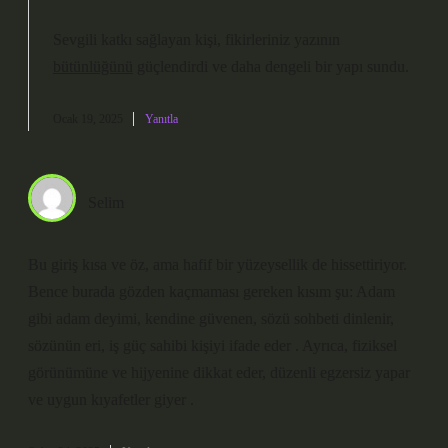
Sevgili katkı sağlayan kişi, fikirleriniz yazının
bütünlüğünü
güçlendirdi ve daha
dengeli
bir yapı sundu.
Ocak 19, 2025
Yanıtla
Selim
Bu giriş kısa ve öz, ama hafif bir yüzeysellik de hissettiriyor.
Bence burada gözden kaçmaması gereken kısım şu: Adam
gibi adam deyimi, kendine güvenen, sözü sohbeti dinlenir,
sözünün eri, iş güç sahibi kişiyi ifade eder . Ayrıca, fiziksel
görünümüne ve hijyenine dikkat eder, düzenli egzersiz yapar
ve uygun kıyafetler giyer .