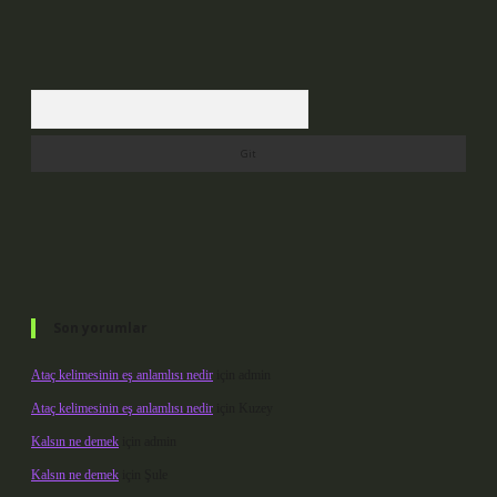
Arama
Son yorumlar
Ataç kelimesinin eş anlamlısı nedir
için
admin
Ataç kelimesinin eş anlamlısı nedir
için
Kuzey
Kalsın ne demek
için
admin
Kalsın ne demek
için
Şule