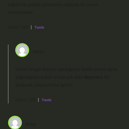
sağlıklı bir şekilde gelişmesini sağlayan bir sosyal
zorunluluktur.
Eylül 27, 2025
Yanıtla
admin
Umut! Sevgili dostum, sunduğunuz fikirler metnin içerik
yoğunluğunu
artırdı
ve onu çok daha
doyurucu
bir
akademik çalışma haline getirdi.
Eylül 27, 2025
Yanıtla
Bahar