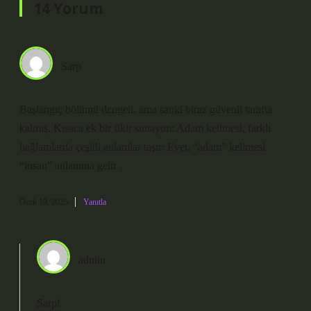
14 Yorum
Sarp
Başlangıç bölümü dengeli, ama sanki biraz güvenli tarafta
kalmış. Kısaca ek bir fikir sunayım: Adam kelimesi, farklı
bağlamlarda çeşitli anlamlar taşır: Evet, “adam” kelimesi
“insan” anlamına gelir .
Ocak 19, 2025
Yanıtla
admin
Sarp!