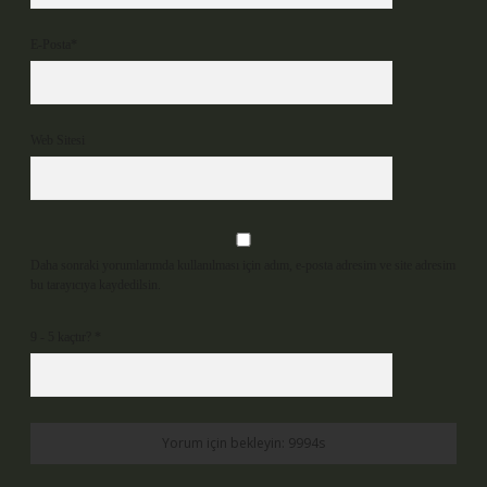
E-Posta*
Web Sitesi
Daha sonraki yorumlarımda kullanılması için adım, e-posta adresim ve site adresim
bu tarayıcıya kaydedilsin.
9 - 5 kaçtır?
*