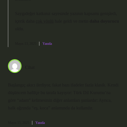
Saygıdeğer katkınız sayesinde yazının
kapsamı
genişledi,
içerik daha
çok yönlü
hale geldi ve metin
daha doyurucu
oldu.
Mayıs 13, 2025
Yanıtla
Cihat
Başlangıç akıcı ilerliyor, fakat bazı ifadeler fazla klasik. Kendi
düşüncem hafifçe bu tarafa kayıyor: Türk Dil Kurumu’na
göre “adam” kelimesinin diğer anlamları şunlardır: Ayrıca,
halk ağzında “eş, koca” anlamında da kullanılır.
Mayıs 15, 2025
Yanıtla