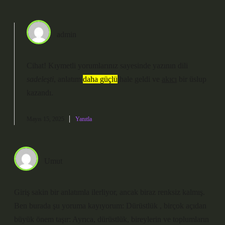
admin
Cihat! Kıymetli yorumlarınız sayesinde yazının dili
sadeleşti
, anlatım
daha güçlü
hale geldi ve
akıcı
bir üslup
kazandı.
Mayıs 15, 2025
Yanıtla
Umut
Giriş sakin bir anlatımla ilerliyor, ancak biraz renksiz kalmış.
Ben burada şu yoruma kayıyorum: Dürüstlük , birçok açıdan
büyük önem taşır: Ayrıca, dürüstlük, bireylerin ve toplumların