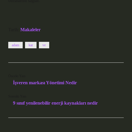
olmalarını sağlar.
Tarih:
Makaleler
adam
kar
ve
Önceki Yazı
İşveren markası Yönetimi Nedir
Sonraki Yazı
9 sınıf yenilenebilir enerji kaynakları nedir