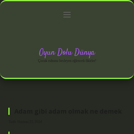
menüyü
Anasayfa
Gizlilik Politikası
Yasal Uyarı
aç
Hakkımızda
Oyun Dolu Dünya
Çocuk ruhunu besleyen eğlenceli fikirler!
Adam gibi adam olmak ne demek
Tarih: Haziran 23, 2024