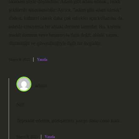
okurken şöyle düşündüm: Adam gibi adam olmak , farklı
şekillerde tanımlanabilir: Ayrıca, “adam gibi adam olmak”
ifadesi, kültürel olarak daha çok erkekler için kullanılsa da,
aslında cinsiyetsiz bir ahlaki durumu tanımlar. Bu, kişinin
maddi durumu veya başarısıyla ilgili değil, ahlaki yapısı,
dürüstlüğü ve güvenilirliğiyle ilgili bir övgüdür.
Mayıs 9, 2025
Yanıtla
admin
Nil!
Teşekkür ederim, görüşleriniz yazıyı
daha canlı
kıldı.
Mayıs 9, 2025
Yanıtla