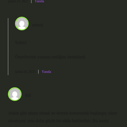
Şubat 24, 2025
Yanıtla
admin
Selim!
Önerileriniz yazının
netliğini
destekledi.
Şubat 24, 2025
Yanıtla
Nil
Adam gibi adam olmak ne demek konusunda başlangıç rahat
okunuyor, ama daha güçlü bir iddia beklerdim. Bu kısmı