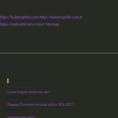
https://kaliteegitim.com
https://naturespride.com.tr
https://maksutticaret.com.tr
Sitemap
Sidebar
Son Yazılar
Çorum Sungurlu köyleri kaç tane ?
Ağustos 9, 2026
Nişantaşı Üniversitesi ne zaman açılıyor 2024-2025 ?
Ağustos 8, 2026
Felsefede bilme nedir ?