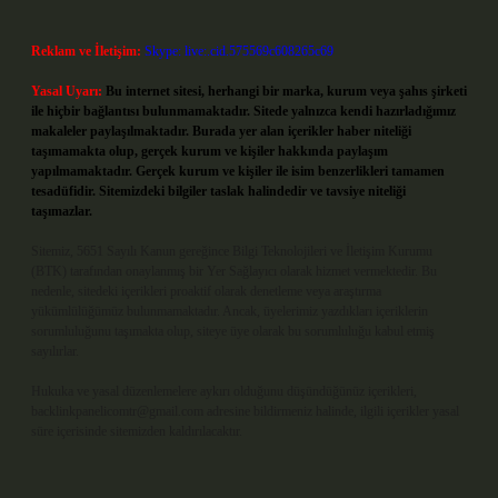
Reklam ve İletişim:
Skype: live:.cid.575569c608265c69
Yasal Uyarı:
Bu internet sitesi, herhangi bir marka, kurum veya şahıs şirketi
ile hiçbir bağlantısı bulunmamaktadır. Sitede yalnızca kendi hazırladığımız
makaleler paylaşılmaktadır. Burada yer alan içerikler haber niteliği
taşımamakta olup, gerçek kurum ve kişiler hakkında paylaşım
yapılmamaktadır. Gerçek kurum ve kişiler ile isim benzerlikleri tamamen
tesadüfidir. Sitemizdeki bilgiler taslak halindedir ve tavsiye niteliği
taşımazlar.
Sitemiz, 5651 Sayılı Kanun gereğince Bilgi Teknolojileri ve İletişim Kurumu
(BTK) tarafından onaylanmış bir Yer Sağlayıcı olarak hizmet vermektedir. Bu
nedenle, sitedeki içerikleri proaktif olarak denetleme veya araştırma
yükümlülüğümüz bulunmamaktadır. Ancak, üyelerimiz yazdıkları içeriklerin
sorumluluğunu taşımakta olup, siteye üye olarak bu sorumluluğu kabul etmiş
sayılırlar.
Hukuka ve yasal düzenlemelere aykırı olduğunu düşündüğünüz içerikleri,
backlinkpanelicomtr@gmail.com
adresine bildirmeniz halinde, ilgili içerikler yasal
süre içerisinde sitemizden kaldırılacaktır.