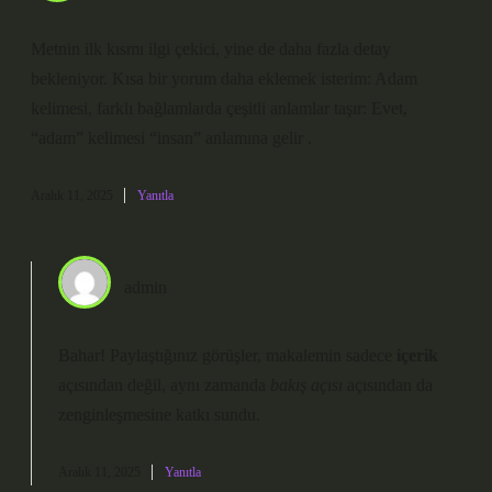
Metnin ilk kısmı ilgi çekici, yine de daha fazla detay
bekleniyor. Kısa bir yorum daha eklemek isterim: Adam
kelimesi, farklı bağlamlarda çeşitli anlamlar taşır: Evet,
“adam” kelimesi “insan” anlamına gelir .
Aralık 11, 2025
Yanıtla
admin
Bahar! Paylaştığınız görüşler, makalemin sadece
içerik
açısından değil, aynı zamanda
bakış açısı
açısından da
zenginleşmesine
katkı sundu.
Aralık 11, 2025
Yanıtla