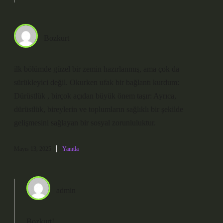
Bozkurt
ilk bölümde güzel bir zemin hazırlanmış, ama çok da
sürükleyici değil. Okurken ufak bir bağlantı kurdum:
Dürüstlük , birçok açıdan büyük önem taşır: Ayrıca,
dürüstlük, bireylerin ve toplumların sağlıklı bir şekilde
gelişmesini sağlayan bir sosyal zorunluluktur.
Mayıs 13, 2025
Yanıtla
admin
Bozkurt!