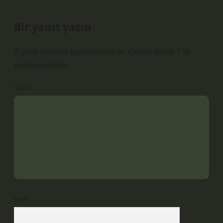
Bir yanıt yazın
E-posta adresiniz yayınlanmayacak.
Gerekli alanlar
*
ile
işaretlenmişlerdir
Yorum
İsim*